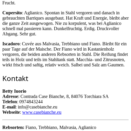
Frucht.
Cupersito
: Aglianico. Spontan in Stahl vergoren und danach in
gebrauchten Barriques ausgebaut. Hat Kraft und Energie, bleibt aber
die ganze Zeit ausgewogen. Nie zu korpulent, was bei Aglianico
schnell mal passieren kann. Dunkelfruchtig. Erdig. Druckvoller
Abgang. Sehr gut.
Iscadoro
: Cuvée aus Malvasia, Trebbiano und Fiano. Bleibt für ein
paar Tage auf der Maische. Der Fiano wird in Kastanienholz
vergoren, die beiden anderen Rebsorten in Stahl. Die Reifung findet
teils in Holz und teils im Stahltank statt. Macchia- und Zitrusnoten,
wirkt frisch und saftig, relativ weich. Salbei und Salz am Gaumen.
Kontakt
Betty Iuorio
Adresse
: Contrada Case Bianche, 8, 84076 Torchiara SA
Telefon
: 0974843244
E-mail
: info@casebianche.eu
Webseite
:
www.casebianche.eu
Rebsorten:
Fiano, Trebbiano, Malvasia, Aglianico