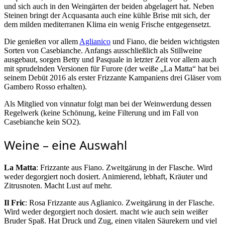
und sich auch in den Weingärten der beiden abgelagert hat. Neben
Steinen bringt der Acquasanta auch eine kühle Brise mit sich, der
dem milden mediterranen Klima ein wenig Frische entgegensetzt.
Die genießen vor allem
Aglianico
und Fiano, die beiden wichtigsten
Sorten von Casebianche. Anfangs ausschließlich als Stillweine
ausgebaut, sorgen Betty und Pasquale in letzter Zeit vor allem auch
mit sprudelnden Versionen für Furore (der weiße „La Matta“ hat bei
seinem Debüt 2016 als erster Frizzante Kampaniens drei Gläser vom
Gambero Rosso erhalten).
Als Mitglied von vinnatur folgt man bei der Weinwerdung dessen
Regelwerk (keine Schönung, keine Filterung und im Fall von
Casebianche kein SO2).
Weine – eine Auswahl
La Matta
: Frizzante aus Fiano. Zweitgärung in der Flasche. Wird
weder degorgiert noch dosiert. Animierend, lebhaft, Kräuter und
Zitrusnoten. Macht Lust auf mehr.
Il Fric
: Rosa Frizzante aus Aglianico. Zweitgärung in der Flasche.
Wird weder degorgiert noch dosiert. macht wie auch sein weißer
Bruder Spaß. Hat Druck und Zug, einen vitalen Säurekern und viel