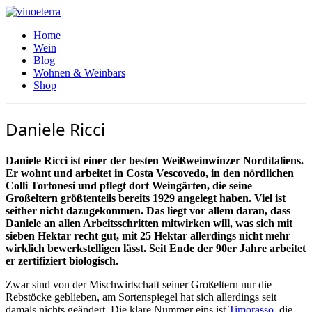
Home
Wein
Blog
Wohnen & Weinbars
Shop
Daniele Ricci
Daniele Ricci ist einer der besten Weißweinwinzer Norditaliens.
Er wohnt und arbeitet in Costa Vescovedo, in den nördlichen
Colli Tortonesi und pflegt dort Weingärten, die seine
Großeltern größtenteils bereits 1929 angelegt haben. Viel ist
seither nicht dazugekommen. Das liegt vor allem daran, dass
Daniele an allen Arbeitsschritten mitwirken will, was sich mit
sieben Hektar recht gut, mit 25 Hektar allerdings nicht mehr
wirklich bewerkstelligen lässt. Seit Ende der 90er Jahre arbeitet
er zertifiziert biologisch.
Zwar sind von der Mischwirtschaft seiner Großeltern nur die
Rebstöcke geblieben, am Sortenspiegel hat sich allerdings seit
damals nichts geändert. Die klare Nummer eins ist
Timorasso
, die