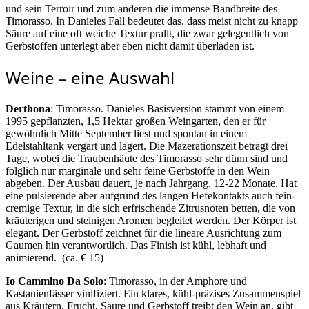
und sein Terroir und zum anderen die immense Bandbreite des
Timorasso. In Danieles Fall bedeutet das, dass meist nicht zu knapp
Säure auf eine oft weiche Textur prallt, die zwar gelegentlich von
Gerbstoffen unterlegt aber eben nicht damit überladen ist.
Weine – eine Auswahl
Derthona
: Timorasso. Danieles Basisversion stammt von einem
1995 gepflanzten, 1,5 Hektar großen Weingarten, den er für
gewöhnlich Mitte September liest und spontan in einem
Edelstahltank vergärt und lagert. Die Mazerationszeit beträgt drei
Tage, wobei die Traubenhäute des Timorasso sehr dünn sind und
folglich nur marginale und sehr feine Gerbstoffe in den Wein
abgeben. Der Ausbau dauert, je nach Jahrgang, 12-22 Monate. Hat
eine pulsierende aber aufgrund des langen Hefekontakts auch fein-
cremige Textur, in die sich erfrischende Zitrusnoten betten, die von
kräuterigen und steinigen Aromen begleitet werden. Der Körper ist
elegant. Der Gerbstoff zeichnet für die lineare Ausrichtung zum
Gaumen hin verantwortlich. Das Finish ist kühl, lebhaft und
animierend.
(ca. € 15)
Io Cammino Da Solo
: Timorasso, in der Amphore und
Kastanienfässer vinifiziert. Ein klares, kühl-präzises Zusammenspiel
aus Kräutern, Frucht, Säure und Gerbstoff treibt den Wein an, gibt