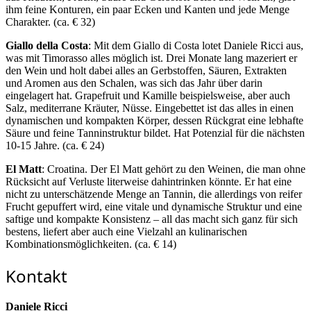
ihm feine Konturen, ein paar Ecken und Kanten und jede Menge
Charakter. (ca. € 32)
Giallo della Costa
: Mit dem Giallo di Costa lotet Daniele Ricci aus,
was mit Timorasso alles möglich ist. Drei Monate lang mazeriert er
den Wein und holt dabei alles an Gerbstoffen, Säuren, Extrakten
und Aromen aus den Schalen, was sich das Jahr über darin
eingelagert hat. Grapefruit und Kamille beispielsweise, aber auch
Salz, mediterrane Kräuter, Nüsse. Eingebettet ist das alles in einen
dynamischen und kompakten Körper, dessen Rückgrat eine lebhafte
Säure und feine Tanninstruktur bildet. Hat Potenzial für die nächsten
10-15 Jahre. (ca. € 24)
El Matt
: Croatina. Der El Matt gehört zu den Weinen, die man ohne
Rücksicht auf Verluste literweise dahintrinken könnte. Er hat eine
nicht zu unterschätzende Menge an Tannin, die allerdings von reifer
Frucht gepuffert wird, eine vitale und dynamische Struktur und eine
saftige und kompakte Konsistenz – all das macht sich ganz für sich
bestens, liefert aber auch eine Vielzahl an kulinarischen
Kombinationsmöglichkeiten. (ca. € 14)
Kontakt
Daniele Ricci