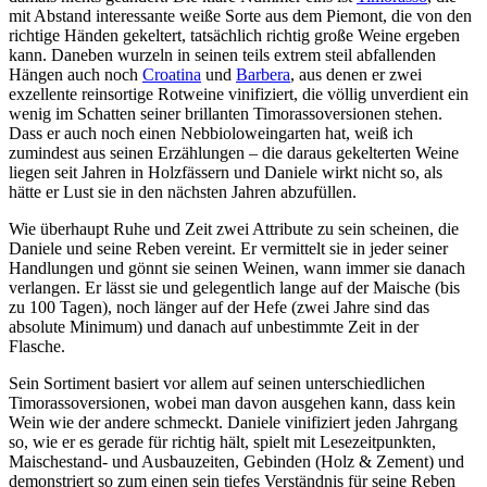
mit Abstand interessante weiße Sorte aus dem Piemont, die von den
richtige Händen gekeltert, tatsächlich richtig große Weine ergeben
kann. Daneben wurzeln in seinen teils extrem steil abfallenden
Hängen auch noch
Croatina
und
Barbera
, aus denen er zwei
exzellente reinsortige Rotweine vinifiziert, die völlig unverdient ein
wenig im Schatten seiner brillanten Timorassoversionen stehen.
Dass er auch noch einen Nebbioloweingarten hat, weiß ich
zumindest aus seinen Erzählungen – die daraus gekelterten Weine
liegen seit Jahren in Holzfässern und Daniele wirkt nicht so, als
hätte er Lust sie in den nächsten Jahren abzufüllen.
Wie überhaupt Ruhe und Zeit zwei Attribute zu sein scheinen, die
Daniele und seine Reben vereint. Er vermittelt sie in jeder seiner
Handlungen und gönnt sie seinen Weinen, wann immer sie danach
verlangen. Er lässt sie und gelegentlich lange auf der Maische (bis
zu 100 Tagen), noch länger auf der Hefe (zwei Jahre sind das
absolute Minimum) und danach auf unbestimmte Zeit in der
Flasche.
Sein Sortiment basiert vor allem auf seinen unterschiedlichen
Timorassoversionen, wobei man davon ausgehen kann, dass kein
Wein wie der andere schmeckt. Daniele vinifiziert jeden Jahrgang
so, wie er es gerade für richtig hält, spielt mit Lesezeitpunkten,
Maischestand- und Ausbauzeiten, Gebinden (Holz & Zement) und
demonstriert so zum einen sein tiefes Verständnis für seine Reben