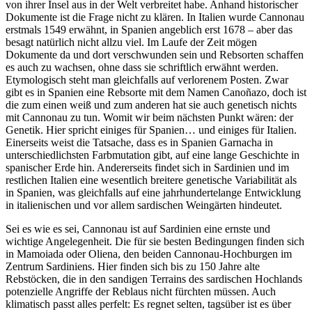
von ihrer Insel aus in der Welt verbreitet habe. Anhand historischer
Dokumente ist die Frage nicht zu klären. In Italien wurde Cannonau
erstmals 1549 erwähnt, in Spanien angeblich erst 1678 – aber das
besagt natürlich nicht allzu viel. Im Laufe der Zeit mögen
Dokumente da und dort verschwunden sein und Rebsorten schaffen
es auch zu wachsen, ohne dass sie schriftlich erwähnt werden.
Etymologisch steht man gleichfalls auf verlorenem Posten. Zwar
gibt es in Spanien eine Rebsorte mit dem Namen Canoñazo, doch ist
die zum einen weiß und zum anderen hat sie auch genetisch nichts
mit Cannonau zu tun. Womit wir beim nächsten Punkt wären: der
Genetik. Hier spricht einiges für Spanien… und einiges für Italien.
Einerseits weist die Tatsache, dass es in Spanien Garnacha in
unterschiedlichsten Farbmutation gibt, auf eine lange Geschichte in
spanischer Erde hin. Andererseits findet sich in Sardinien und im
restlichen Italien eine wesentlich breitere genetische Variabilität als
in Spanien, was gleichfalls auf eine jahrhundertelange Entwicklung
in italienischen und vor allem sardischen Weingärten hindeutet.
Sei es wie es sei, Cannonau ist auf Sardinien eine ernste und
wichtige Angelegenheit. Die für sie besten Bedingungen finden sich
in Mamoiada oder Oliena, den beiden Cannonau-Hochburgen im
Zentrum Sardiniens. Hier finden sich bis zu 150 Jahre alte
Rebstöcken, die in den sandigen Terrains des sardischen Hochlands
potenzielle Angriffe der Reblaus nicht fürchten müssen. Auch
klimatisch passt alles perfelt: Es regnet selten, tagsüber ist es über