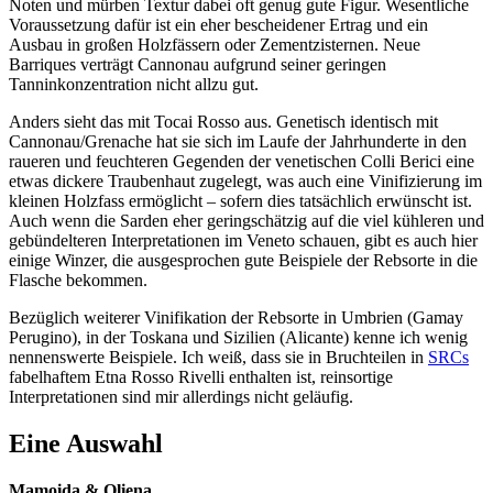
Noten und mürben Textur dabei oft genug gute Figur. Wesentliche
Voraussetzung dafür ist ein eher bescheidener Ertrag und ein
Ausbau in großen Holzfässern oder Zementzisternen. Neue
Barriques verträgt Cannonau aufgrund seiner geringen
Tanninkonzentration nicht allzu gut.
Anders sieht das mit Tocai Rosso aus. Genetisch identisch mit
Cannonau/Grenache hat sie sich im Laufe der Jahrhunderte in den
raueren und feuchteren Gegenden der venetischen Colli Berici eine
etwas dickere Traubenhaut zugelegt, was auch eine Vinifizierung im
kleinen Holzfass ermöglicht – sofern dies tatsächlich erwünscht ist.
Auch wenn die Sarden eher geringschätzig auf die viel kühleren und
gebündelteren Interpretationen im Veneto schauen, gibt es auch hier
einige Winzer, die ausgesprochen gute Beispiele der Rebsorte in die
Flasche bekommen.
Bezüglich weiterer Vinifikation der Rebsorte in Umbrien (Gamay
Perugino), in der Toskana und Sizilien (Alicante) kenne ich wenig
nennenswerte Beispiele. Ich weiß, dass sie in Bruchteilen in
SRCs
fabelhaftem Etna Rosso Rivelli enthalten ist, reinsortige
Interpretationen sind mir allerdings nicht geläufig.
Eine Auswahl
Mamoida & Oliena