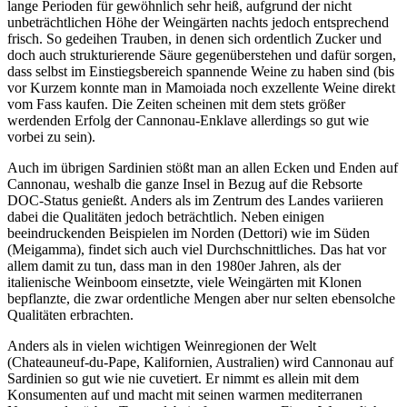
lange Perioden für gewöhnlich sehr heiß, aufgrund der nicht
unbeträchtlichen Höhe der Weingärten nachts jedoch entsprechend
frisch. So gedeihen Trauben, in denen sich ordentlich Zucker und
doch auch strukturierende Säure gegenüberstehen und dafür sorgen,
dass selbst im Einstiegsbereich spannende Weine zu haben sind (bis
vor Kurzem konnte man in Mamoiada noch exzellente Weine direkt
vom Fass kaufen. Die Zeiten scheinen mit dem stets größer
werdenden Erfolg der Cannonau-Enklave allerdings so gut wie
vorbei zu sein).
Auch im übrigen Sardinien stößt man an allen Ecken und Enden auf
Cannonau, weshalb die ganze Insel in Bezug auf die Rebsorte
DOC-Status genießt. Anders als im Zentrum des Landes variieren
dabei die Qualitäten jedoch beträchtlich. Neben einigen
beeindruckenden Beispielen im Norden (Dettori) wie im Süden
(Meigamma), findet sich auch viel Durchschnittliches. Das hat vor
allem damit zu tun, dass man in den 1980er Jahren, als der
italienische Weinboom einsetzte, viele Weingärten mit Klonen
bepflanzte, die zwar ordentliche Mengen aber nur selten ebensolche
Qualitäten erbrachten.
Anders als in vielen wichtigen Weinregionen der Welt
(Chateauneuf-du-Pape, Kalifornien, Australien) wird Cannonau auf
Sardinien so gut wie nie cuvetiert. Er nimmt es allein mit dem
Konsumenten auf und macht mit seinen warmen mediterranen