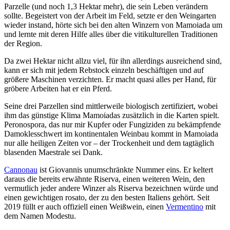
Parzelle (und noch 1,3 Hektar mehr), die sein Leben verändern
sollte. Begeistert von der Arbeit im Feld, setzte er den Weingarten
wieder instand, hörte sich bei den alten Winzern von Mamoiada um
und lernte mit deren Hilfe alles über die vitikulturellen Traditionen
der Region.
Da zwei Hektar nicht allzu viel, für ihn allerdings ausreichend sind,
kann er sich mit jedem Rebstock einzeln beschäftigen und auf
größere Maschinen verzichten. Er macht quasi alles per Hand, für
gröbere Arbeiten hat er ein Pferd.
Seine drei Parzellen sind mittlerweile biologisch zertifiziert, wobei
ihm das günstige Klima Mamoiadas zusätzlich in die Karten spielt.
Peronospora, das nur mir Kupfer oder Fungiziden zu bekämpfende
Damoklesschwert im kontinentalen Weinbau kommt in Mamoiada
nur alle heiligen Zeiten vor – der Trockenheit und dem tagtäglich
blasenden Maestrale sei Dank.
Cannonau
ist Giovannis unumschränkte Nummer eins. Er keltert
daraus die bereits erwähnte Riserva, einen weiteren Wein, den
vermutlich jeder andere Winzer als Riserva bezeichnen würde und
einen gewichtigen rosato, der zu den besten Italiens gehört. Seit
2019 füllt er auch offiziell einen Weißwein, einen
Vermentino
mit
dem Namen Modestu.