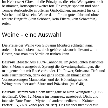
Im Keller setzt Giovanni die Prinzipien, die seine Weingartenarbeit
bestimmen, konsequent weiter fort. Er vergärt spontan und ohne
Temperaturkontrolle in offenen Gärbottichen, mazeriert für ca. 3
Wochen und lässt seine Weine dann für ein gutes Jahr und ohne
weitere Eingriffe (kein Schönen, kein Filtern, kein Schwefeln)
reifen.
Weine – eine Auswahl
Die Preise der Weine von Giovanni Montisci schlagen ganz
ordentlich nach oben aus, doch gehören sie auch allesamt zum
Besten, was man aus Sardinien trinken kann.
Barrosu Rosato
: Aus 100% Cannonau. Im gebrauchten Barriques
über 8 Monate ausgebaut. Sprengt die Erwartungshaltungen, die
man gemeinhin mit Rosé verbindet. Hat Power, Substanz, Tiefe und
reife Fruchtaromen, dank der ganz speziellen klimatischen
Voraussetzungen Mamoiadas
und der Höhenlage seines
Weingartens aber auch Säure und Präzision. (ca. € 40)
Barrosu
: stammt von einem nicht ganz so alten Weingarten (1955
gepflanzt). Über 12 Monate im Tonneaux ausgebaut. Dicht und
intensiv. Rote Frucht, Myrte und andere mediterrane Kräuter.
Pfeffer. 15,5% Alkohol (der 2018er). Das tut aber nicht viel zur