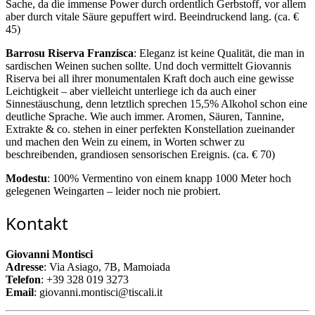
Sache, da die immense Power durch ordentlich Gerbstoff, vor allem
aber durch vitale Säure gepuffert wird. Beeindruckend lang. (ca. €
45)
Barrosu Riserva Franzisca
: Eleganz ist keine Qualität, die man in
sardischen Weinen suchen sollte. Und doch vermittelt Giovannis
Riserva bei all ihrer monumentalen Kraft doch auch eine gewisse
Leichtigkeit – aber vielleicht unterliege ich da auch einer
Sinnestäuschung, denn letztlich sprechen 15,5% Alkohol schon eine
deutliche Sprache. Wie auch immer. Aromen, Säuren, Tannine,
Extrakte & co. stehen in einer perfekten Konstellation zueinander
und machen den Wein zu einem, in Worten schwer zu
beschreibenden, grandiosen sensorischen Ereignis. (ca. € 70)
Modestu
: 100% Vermentino von einem knapp 1000 Meter hoch
gelegenen Weingarten – leider noch nie probiert.
Kontakt
Giovanni Montisci
Adresse
: Via Asiago, 7B, Mamoiada
Telefon
: +39 328 019 3273
Email
: giovanni.montisci@tiscali.it