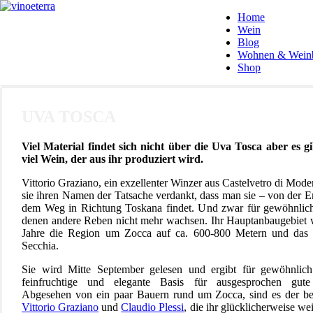
Home
Wein
Blog
Wohnen & Wein
Shop
UVA TOSCA
Viel Material findet sich nicht über die Uva Tosca aber es g
viel Wein, der aus ihr produziert wird.
Vittorio Graziano, ein exzellenter Winzer aus Castelvetro di Mode
sie ihren Namen der Tatsache verdankt, dass man sie – von der Em
dem Weg in Richtung Toskana findet. Und zwar für gewöhnlich
denen andere Reben nicht mehr wachsen. Ihr Hauptanbaugebiet 
Jahre die Region um Zocca auf ca. 600-800 Metern und das 
Secchia.
Sie wird Mitte September gelesen und ergibt für gewöhnlich 
feinfruchtige und elegante Basis für ausgesprochen gut
Abgesehen von ein paar Bauern rund um Zocca, sind es der be
Vittorio Graziano
und
Claudio Plessi
, die ihr glücklicherweise wei