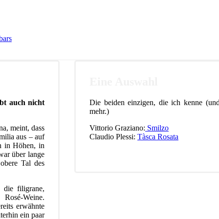
bars
Eine Auswahl
ibt auch nicht
Die beiden einzigen, die ich kenne (und
mehr.)
na, meint, dass
Vittorio Graziano:
Smilzo
ilia aus – auf
Claudio Plessi:
Tàsca Rosata
 in Höhen, in
war über lange
obere Tal des
die filigrane,
e Rosé-Weine.
reits erwähnte
terhin ein paar