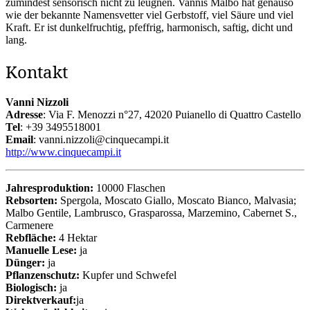
zumindest sensorisch nicht zu leugnen. Vannis Malbo hat genauso
wie der bekannte Namensvetter viel Gerbstoff, viel Säure und viel
Kraft. Er ist dunkelfruchtig, pfeffrig, harmonisch, saftig, dicht und
lang.
Kontakt
Vanni Nizzoli
Adresse
: Via F. Menozzi n°27, 42020 Puianello di Quattro Castello
Tel
: +39 3495518001
Email
: vanni.nizzoli@cinquecampi.it
http://www.cinquecampi.it
Jahresproduktion:
10000 Flaschen
Rebsorten:
Spergola, Moscato Giallo, Moscato Bianco, Malvasia;
Malbo Gentile, Lambrusco, Grasparossa, Marzemino, Cabernet S.,
Carmenere
Rebfläche:
4 Hektar
Manuelle Lese:
ja
Dünger:
ja
Pflanzenschutz:
Kupfer und Schwefel
Biologisch:
ja
Direktverkauf:
ja