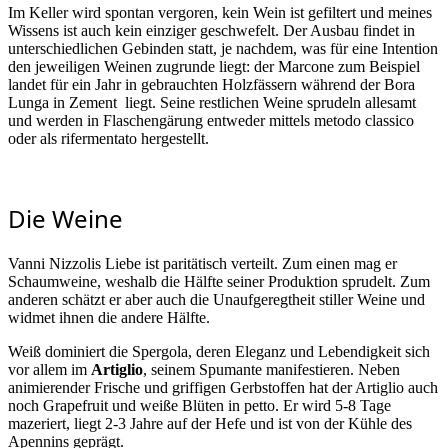
Im Keller wird spontan vergoren, kein Wein ist gefiltert und meines
Wissens ist auch kein einziger geschwefelt. Der Ausbau findet in
unterschiedlichen Gebinden statt, je nachdem, was für eine Intention
den jeweiligen Weinen zugrunde liegt: der Marcone zum Beispiel
landet für ein Jahr in gebrauchten Holzfässern während der Bora
Lunga in Zement liegt. Seine restlichen Weine sprudeln allesamt
und werden in Flaschengärung entweder mittels metodo classico
oder als rifermentato hergestellt.
Die Weine
Vanni Nizzolis Liebe ist paritätisch verteilt. Zum einen mag er
Schaumweine, weshalb die Hälfte seiner Produktion sprudelt. Zum
anderen schätzt er aber auch die Unaufgeregtheit stiller Weine und
widmet ihnen die andere Hälfte.
Weiß dominiert die Spergola, deren Eleganz und Lebendigkeit sich
vor allem im
Artiglio
, seinem Spumante manifestieren. Neben
animierender Frische und griffigen Gerbstoffen hat der Artiglio auch
noch Grapefruit und weiße Blüten in petto. Er wird 5-8 Tage
mazeriert, liegt 2-3 Jahre auf der Hefe und ist von der Kühle des
Apennins geprägt.