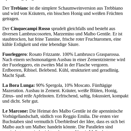
Der
Trebianc
ist die simplere Schaumweinversion aus Trebbiano
und wird von Kräutern, ein bisschen Honig und weißen Früchten
getragen.
Der
Cinquecampi Rosso
sprudelt gleichfalls und besteht aus
diversen Lambruscosorten, Marzemino und Malbo Gentile. Er ist
staubtrocken, hat feine Tannine, frische roter Fruchtaromen, eine
kühle Erdigkeit und eine lebendige Säure.
Fuorleggero
: Rosato Frizzante. 100% Lambrusco Grasparossa.
Nach einem sechsmonatigem Ausbau in einer Zementzisterne wird
der Fuorleggero, ein zweites Mal in der Flasche vergoren.
Erdbeeren, Ribisel. Belebend. Kühl, strukturiert und geradlinig.
Macht Spaß.
La Bora Lunga:
90% Spergola, 10% Moscato. Fünftägige
Mazeration. Ausbau in Zement. Kräuter, weiße Blüten, Honig,
Zitrus- und reife Apfelnoten. Erfrischend, saftig, fokussiert, kompakt
und dicht. Sehr gut.
Le Marcone:
Die Heimat des Malbo Gentile ist die apenninische
Vorhügellandschaft, südlich von Reggio Emilia. Die ersten vier
Buchstaben sind vermutlich Überbleibsel der Idee, dass es sich bei
Malbo auch um Malbec handeln könnte. Die Parallelen sind