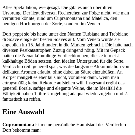
Alles Spekulation, wie gesagt. Die gibt es auch über ihren
Ursprung. Der liegt diversen Recherchen zur Folge nicht, wie man
vermuten könnte, rund um Cupramontana und Matelica, den
heutigen Hochburgen der Sorte, sondern im Veneto.
Dort peppt sie bis heute unter den Namen Turbiana und Trebbiano
di Soave einige der besten Soaves auf. Vom Veneto wurde sie
angeblich im 15. Jahrhundert in die Marken gebracht. Die hatte nach
diversen Pestkatastrophen Zuzug dringend nötig. Mit im Gepäck
hatten die Neuankömmlinge Verdicchioreben, die sie in meist
kalkhaltige Böden setzten, den idealen Untergrund für die Sorte.
Verdicchio reift generell spät, was die langsame Akkumulation von
delikaten Aromen erlaubt, ohne dabei an Säure einzubüßen. An
Körper mangelt es ebenfalls nicht, vor allem dann, wenn man
ertragsmäßig keine Rekorde aufstellen will. Insgesamt ergibt das
generell florale, saftige und elegante Weine, die im Idealfall die
Fähigkeit haben 1. ihre Umgebung adäquat wiederzugeben und 2.
fantastisch zu reifen.
Eine Auswahl
Cupramontana
ist meine persönliche Hauptstadt des Verdicchio.
Dort bekommt man: