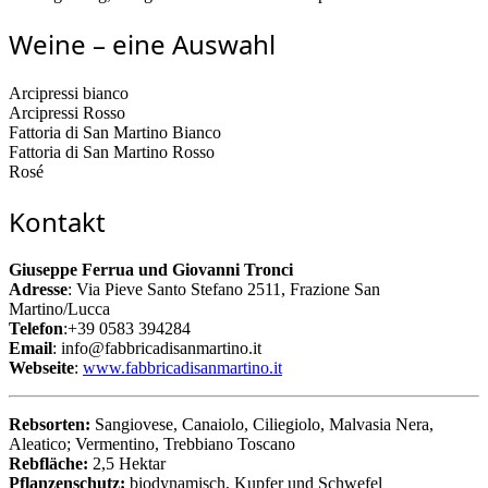
Weine – eine Auswahl
Arcipressi bianco
Arcipressi Rosso
Fattoria di San Martino Bianco
Fattoria di San Martino Rosso
Rosé
Kontakt
Giuseppe Ferrua und Giovanni Tronci
Adresse
: Via Pieve Santo Stefano 2511, Frazione San
Martino/Lucca
Telefon
:+39 0583 394284
Email
: info@fabbricadisanmartino.it
Webseite
:
www.fabbricadisanmartino.it
Rebsorten:
Sangiovese, Canaiolo, Ciliegiolo, Malvasia Nera,
Aleatico; Vermentino, Trebbiano Toscano
Rebfläche:
2,5 Hektar
Pflanzenschutz:
biodynamisch, Kupfer und Schwefel