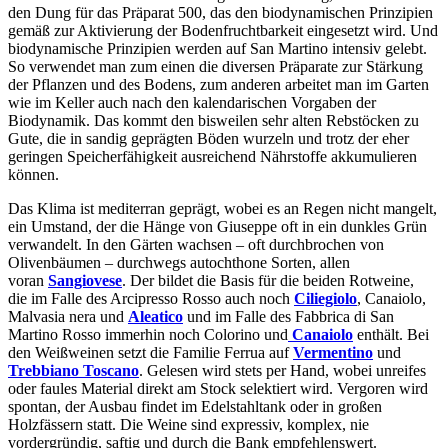
den Dung für das Präparat 500, das den biodynamischen Prinzipien
gemäß zur Aktivierung der Bodenfruchtbarkeit eingesetzt wird. Und
biodynamische Prinzipien werden auf San Martino intensiv gelebt.
So verwendet man zum einen die diversen Präparate zur Stärkung
der Pflanzen und des Bodens, zum anderen arbeitet man im Garten
wie im Keller auch nach den kalendarischen Vorgaben der
Biodynamik. Das kommt den bisweilen sehr alten Rebstöcken zu
Gute, die in sandig geprägten Böden wurzeln und trotz der eher
geringen Speicherfähigkeit ausreichend Nährstoffe akkumulieren
können.
Das Klima ist mediterran geprägt, wobei es an Regen nicht mangelt,
ein Umstand, der die Hänge von Giuseppe oft in ein dunkles Grün
verwandelt. In den Gärten wachsen – oft durchbrochen von
Olivenbäumen – durchwegs autochthone Sorten, allen
voran
Sangiovese
. Der bildet die Basis für die beiden Rotweine,
die im Falle des Arcipresso Rosso auch noch
Ciliegiolo
, Canaiolo,
Malvasia nera und
Aleatico
und im Falle des Fabbrica di San
Martino Rosso immerhin noch Colorino und
Canaiolo
enthält. Bei
den Weißweinen setzt die Familie Ferrua auf
Vermentino
und
Trebbiano Toscano
. Gelesen wird stets per Hand, wobei unreifes
oder faules Material direkt am Stock selektiert wird. Vergoren wird
spontan, der Ausbau findet im Edelstahltank oder in großen
Holzfässern statt. Die Weine sind expressiv, komplex, nie
vordergründig, saftig und durch die Bank empfehlenswert.