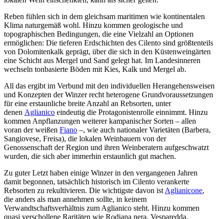
Reben fühlen sich in dem gleichsam maritimen wie kontinentalen
Klima naturgemäß wohl. Hinzu kommen geologische und
topographischen Bedingungen, die eine Vielzahl an Optionen
ermöglichen: Die tieferen Erdschichten des Cilento sind größtenteils
von Dolomitenkalk geprägt, über die sich in den Küstenweingärten
eine Schicht aus Mergel und Sand gelegt hat. Im Landesinneren
wechseln tonbasierte Böden mit Kies, Kalk und Mergel ab.
All das ergibt im Verbund mit den individuellen Herangehensweisen
und Konzepten der Winzer recht heterogene Grundvoraussetzungen
für eine erstaunliche breite Anzahl an Rebsorten, unter
denen
Aglianico
eindeutig die Protagonistenrolle einnimmt. Hinzu
kommen Anpflanzungen weiterer kampanischer Sorten – allen
voran der weißen
Fiano
–, wie auch nationaler Varietäten (Barbera,
Sangiovese, Freisa), die lokalen Weinbauern von der
Genossenschaft der Region und ihren Weinberatern aufgeschwatzt
wurden, die sich aber immerhin erstaunlich gut machen.
Zu guter Letzt haben einige Winzer in den vergangenen Jahren
damit begonnen, tatsächlich historisch im Cilento verankerte
Rebsorten zu rekultivieren. Die wichtigste davon ist
Aglianicone
,
die anders als man annehmen sollte, in keinem
Verwandtschaftsverhältnis zum Aglianico steht. Hinzu kommen
quasi verschollene Raritäten wie Rodiana nera, Vesparedda,