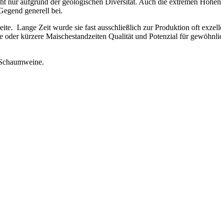
ht nur aufgrund der geologischen Diversität. Auch die extremen Höhen
 Gegend generell bei.
eite. Lange Zeit wurde sie fast ausschließlich zur Produktion oft exze
ere oder kürzere Maischestandzeiten Qualität und Potenzial für gewöhn
r Schaumweine.