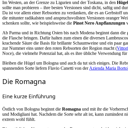
Im Westen, an der Grenze zu Ligurien und der Toskana, in den
Hügel
sollte man probieren – ihre besten Versionen sind dicht, saftig und d
Da ist vor allem einer Rebsorten zu verdanken, die es an Gerbstoff 
die mitunter radikalsten und anspruchsvollsten Versionen oranger Wei
schenken sollte, wie beispielsweise die
Pinot Nero Anpflanzungen
Ab Parma und in Richtung Osten bis nach Modena beginnt dann die 
die Flasche bringen. Dafür halten zum einen die diversen Lambruscos
krachende Säure die Basis für brillante Schaumweine und ein paar gan
zur Nummer eins unter den roten Rebsorten der Region macht (
Vittor
Noce), die vielmehr Potenzial hat, als es ihre übliche Verwendung fü
Bleiben die Hügel um Bologna und auch da tut sich einiges. Die Rebsor
spannenden Sorte liefern Flavio Canetti von der
Azienda Maria Bortol
Die Romagna
Eine kurze Einführung
Östlich von Bologna beginnt die
Romagna
und mit ihr die Vorherrsc
und Modigliani hat. Nachdem die Sorte sehr alt ist, kann zumindest n
extrem wohl fühlt.