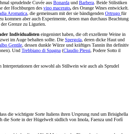
nchmal sprudelnde Cuvée aus
Bonarda
und
Barbera
. Beide Stilistiken
eine der Hochburgen des
vino macerato
,
des Orange Wines entwickelt.
ndia Aromatica
, die gemeinsam mit der sie bändigenden
Ortrugo
für
Dazu kommen aber auch Experimente, denen man durchaus Beachtung
der Grenze zu Ligurien.
der Individualisten
eingenistet haben, die oft exzellente Weine in
 zwei im Auge behalten sollte. Die
Spergola
, deren dicke Haut und
lbo Gentile
, dessen dunkle Würze und kräftiges Tannin ihn definitiv
ionen). Und
Trebbiano
di Spagna
(
Claudio Plessi
, Podere Sotto il
 Interpretationen der sowohl als Stillwein wie auch als Sprudel
ass die wichtigste Sorte Italiens ihren Ursprung rund um Brisighella
ch die Sorte in der Hügelwelt südlich von Imola, Faenza und Forlì