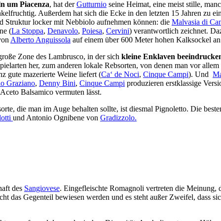
n um Piacenza
, hat der
Gutturnio
seine Heimat, eine meist stille, ma
unkelfruchtig. Außerdem hat sich die Ecke in den letzten 15 Jahren zu 
und Struktur locker mit Nebbiolo aufnehmen können: die
Malvasia di Ca
ne (
La Stoppa
,
Denavolo
,
Poiesa
,
Cervini
) verantwortlich zeichnet. 
von
Alberto Anguissola
auf einem über 600 Meter hohen Kalksockel an 
große Zone des Lambrusco, in der sich
kleine Enklaven beeindrucken
pielarten her, zum anderen lokale Rebsorten, von denen man vor allem
z gute mazerierte Weine liefert (
Ca‘ de Noci
,
Cinque Campi
). Und
Ma
io Graziano
,
Denny Bini
,
Cinque Campi
produzieren erstklassige Vers
r Aceto Balsamico vermuten lässt.
te, die man im Auge behalten sollte, ist diesmal Pignoletto. Die besten
otti
und Antonio Ognibene von
Gradizzolo.
haft des
Sangiovese
. Eingefleischte Romagnoli vertreten die Meinung, d
icht das Gegenteil bewiesen werden und es steht außer Zweifel, dass si