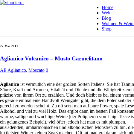
Home
Wein
Blog
Wohnen & Wein
Shop
22 Mai 2017
Aglianico Vulcanico – Musto Carmelitano
AE
Aglianico
,
Moscato
0
Aglianico
ist vermutlich eine der großen Sorten Italiens. Sie hat Tanni
Säure, Kraft und Aromen, Vitalität und Dichte und die Fähigkeit zieml
präzise von ihrem Ort zu erzählen. Und doch bleibt es bei einem vermut
es gerade einmal eine Handvoll Weingüter gibt, die dem Potenzial der 
gerecht zu werden scheint. Zu oft setzt man auf pure Power, späte Lese
Alkohol und viel zu viel Holz. Das ergibt dann im besten Fall konzentri
warme, saftige und wuchtige Weine (der Poliphemo von Luigi Tecce is
ein gelungenes Beispiel), viel öfter jedoch hat man es mit plumpen,
ausladenden, umharmonischen und alkoholischen Monstren zu tun, die 
im tiefsten Winter keinen Spaß machen. Oft tut man gut daran, sich mit