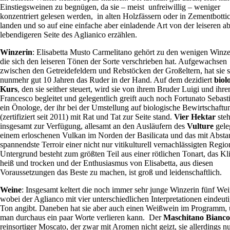
Einstiegsweinen zu begnügen, da sie – meist unfreiwillig – weniger
konzentriert gelesen werden, in alten Holzfässern oder in Zementbotti
landen und so auf eine einfache aber einladende Art von der leiseren a
lebendigeren Seite des Aglianico erzählen.
Winzerin
: Elisabetta Musto Carmelitano gehört zu den wenigen Winze
die sich den leiseren Tönen der Sorte verschrieben hat. Aufgewachsen
zwischen den Getreidefeldern und Rebstöcken der Großeltern, hat sie s
nunmehr gut 10 Jahren das Ruder in der Hand. Auf dem dezidiert
biol
Kurs
, den sie seither steuert, wird sie von ihrem Bruder Luigi und ihr
Francesco begleitet und gelegentlich greift auch noch Fortunato Sebast
ein Önologe, der ihr bei der Umstellung auf biologische Bewirtschaftu
(zertifiziert seit 2011) mit Rat und Tat zur Seite stand.
Vier Hektar
steh
insgesamt zur Verfügung, allesamt an den Ausläufern des
Vulture
gele
einem erloschenen Vulkan im Norden der Basilicata und das mit Absta
spannendste Terroir einer nicht nur vitikulturell vernachlässigten Regio
Untergrund besteht zum größten Teil aus einer rötlichen Tonart, das Kl
heiß und trocken und der Enthusiasmus von Elisabetta, aus diesen
Voraussetzungen das Beste zu machen, ist groß und leidenschaftlich.
Weine
: Insgesamt keltert die noch immer sehr junge Winzerin fünf Wei
wobei der Aglianco mit vier unterschiedlichen Interpretationen eindeut
Ton angibt. Daneben hat sie aber auch einen Weißwein im Programm, 
man durchaus ein paar Worte verlieren kann. Der
Maschitano Bianco
reinsortiger Moscato, der zwar mit Aromen nicht geizt, sie allerdings n