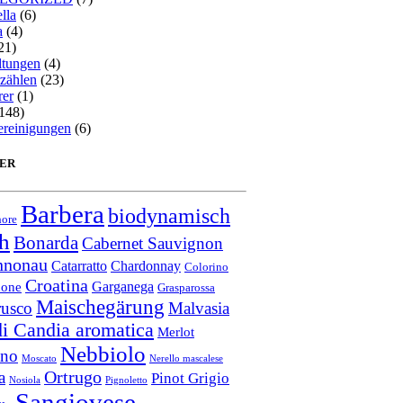
lla
(6)
a
(4)
21)
ltungen
(4)
zählen
(23)
rer
(1)
148)
ereinigungen
(6)
ER
Barbera
biodynamisch
ore
ch
Bonarda
Cabernet Sauvignon
nnonau
Catarratto
Chardonnay
Colorino
Croatina
Garganega
none
Grasparossa
Maischegärung
usco
Malvasia
i Candia aromatica
Merlot
Nebbiolo
ano
Moscato
Nerello mascalese
Ortrugo
a
Pinot Grigio
Nosiola
Pignoletto
Sangiovese