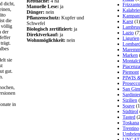
Rebfläche:
4 ha
d dicht,
Frizzan
Manuelle Lese:
ja
einen,
Kalabrie
Dünger:
nein
ito
Kampan
Pflanzenschutz:
Kupfer und
ist die
Karst
(1)
Schwefel
 völlig
Lambrus
Biologisch zertifiziert:
ja
 der
Lazio
(7
Direktverkauf:
ja
feffer
Ligurien
Wohnmöglichkeit:
nein
trägt.
Lombard
albes
Maremm
Marken
elt sie
Montalc
st
Piacenza
ut gut.
Piemont
n.
PIWIS &
Prosecc
Knochen,
San Gim
ersionen
Sardinie
Sizilien
(
onate in
Soave
(1
Südtirol
Tasted
(2
Toskana
Trentino
Umbrien
UNCAT