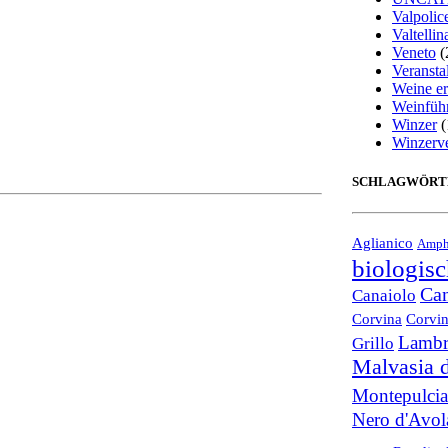
Valpolice
Valtellin
Veneto
(
Veransta
Weine er
Weinfüh
Winzer
(
Winzerv
SCHLAGWÖRT
Aglianico
Amph
biologis
Ca
Canaiolo
Corvina
Corvi
Lambr
Grillo
Malvasia d
Montepulci
Nero d'Avol