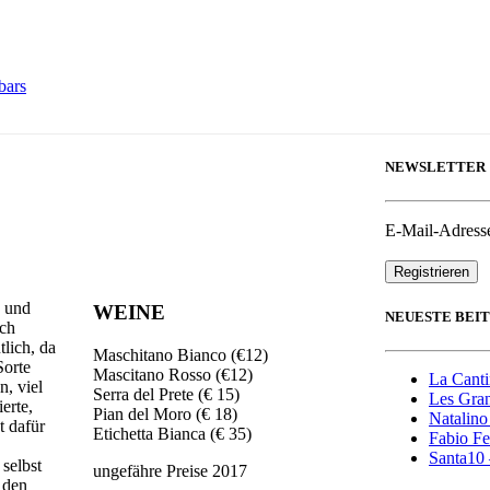
bars
NEWSLETTER
E-Mail-Adress
n und
WEINE
NEUESTE BEI
ich
lich, da
Maschitano Bianco (€12)
Sorte
Mascitano Rosso (€12)
La Canti
n, viel
Serra del Prete (€ 15)
Les Gran
erte,
Pian del Moro (€ 18)
Natalino
t dafür
Etichetta Bianca (€ 35)
Fabio Fe
Santa10 
selbst
ungefähre Preise 2017
 den