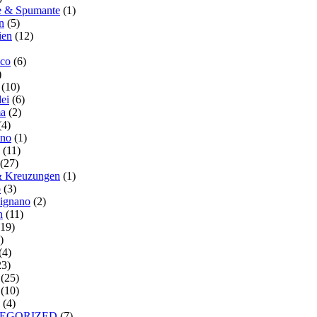
te & Spumante
(1)
n
(5)
ien
(12)
co
(6)
)
(10)
ei
(6)
a
(2)
(4)
ino
(1)
(11)
(27)
 Kreuzungen
(1)
o
(3)
ignano
(2)
n
(11)
19)
)
(4)
3)
(25)
(10)
(4)
EGORIZED
(7)