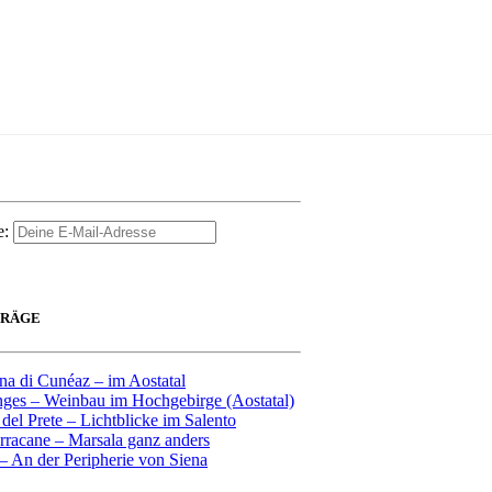
e:
TRÄGE
na di Cunéaz – im Aostatal
ges – Weinbau im Hochgebirge (Aostatal)
 del Prete – Lichtblicke im Salento
rracane – Marsala ganz anders
– An der Peripherie von Siena