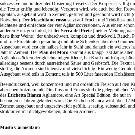
sukzessive und in dezenter Dosierung freisetzt. Der Körper ist saftig un
die Textur griffig und lebendig. Vergoren wird, wie auch bei den Rotw
spontan, ausgebaut wird in Zement, gefiltert und geschönt wird nicht (d
Rotweine). Der
Maschitano rosso
setzt auf Frucht und Trinkfluss und 
leichteste und einfachste der vier Aglianicoversionen. Aus einem schon
anderen Holz geschnitzt, ist der
Serra del Prete
(meiner Meinung nach
beste ihrer Weine), der unbeschwert, kompakt und druckvoll, Rauch, P
und rote Fruchtnoten geradlinig und ohne Schlenker über den Gaumen 
Ausgebaut wird erst ein halbes Jahr in Stahl und danach ein weiteres h
Jahr in Zement. Der
Pian del Moro
stammt aus knapp 100 Jahre alten
Aglianicostöcken der gleichnamigen Riede, hat Kraft und Körper, bünd
allerdings bestens durch ausreichend Säure und Gerbstoff. Die Textur i
stoffig, die Aromen sind intensiv und vielschichtig. Ein wenig Geduld t
Ausgebaut wird teils in Zement, teils in 500 Liter fassenden Holzfässer
Beeindruckend, weil konzentriert und mit ordentlich Fleisch auf den 
aber eben trotzdem mit Trinkfluss und Fokus sind die gelegentlichen V
des
Etichetta Bianca
Aglianicos, eine Art Special Edition, die nur in
besonderen Jahren gekeltert wird. Die Etichetta Bianca wird über 12 M
Zement ausgebaut und ungeschwefelt gefüllt, ist saftig, substantiell und
strukturiert mit dichtgewobenen, dunklen Aromen.
Musto Carmelitano