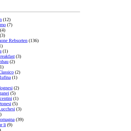
n
(12)
smo
(7)
(4)
(3)
hone Rebsorten
(136)
1)
a
(1)
reakfast
(3)
nbau
(2)
1)
Classico
(2)
Rufina
(1)
lognesi
(2)
ganei
(5)
centini
(1)
rtonesi
(5)
Lucchesi
(3)
)
Romagna
(39)
r li
(9)
)