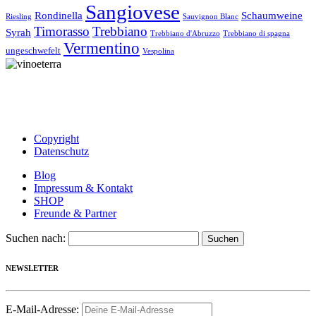
Sangiovese
Rondinella
Schaumweine
Riesling
Sauvignon Blanc
Timorasso
Trebbiano
Syrah
Trebbiano d'Abruzzo
Trebbiano di spagna
Vermentino
ungeschwefelt
Vespolina
Copyright
Datenschutz
Blog
Impressum & Kontakt
SHOP
Freunde & Partner
Suchen nach:
NEWSLETTER
E-Mail-Adresse: