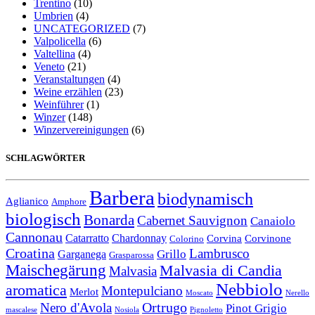
Trentino
(10)
Umbrien
(4)
UNCATEGORIZED
(7)
Valpolicella
(6)
Valtellina
(4)
Veneto
(21)
Veranstaltungen
(4)
Weine erzählen
(23)
Weinführer
(1)
Winzer
(148)
Winzervereinigungen
(6)
SCHLAGWÖRTER
Barbera
biodynamisch
Aglianico
Amphore
biologisch
Bonarda
Cabernet Sauvignon
Canaiolo
Cannonau
Catarratto
Chardonnay
Corvina
Corvinone
Colorino
Croatina
Lambrusco
Grillo
Garganega
Grasparossa
Maischegärung
Malvasia di Candia
Malvasia
Nebbiolo
aromatica
Montepulciano
Merlot
Moscato
Nerello
Ortrugo
Nero d'Avola
Pinot Grigio
mascalese
Nosiola
Pignoletto