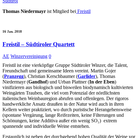
Südtirol
Thomas Niedermayr
ist Mitglied bei
Freistil
16 Jan. 2018
Freistil – Südtiroler Quartett
AE
Winzervereinigung
0
Freistil ist eine vierköpfige Gruppe Südtiroler Winzer, die Talent,
Freundschaft und gemeinsame Ideen vereint. Martin Gojer
(
Pranzegg
), Christian Kerschbaumer (
Garlider
), Thomas
Niedermayr (
Gandhof
) und Urban Plattner (
In der Eben
)
vinifizieren aus biologisch und bisweilen biodynamisch kultivierten
Weingärten Trauben, die viel vom Potenzial der nördlichsten
italienischen Weinbauregion abrufen und offenlegen. Der rigoros
handwerkliche Ansatz draußen in der Natur wird auch in ihren
Kellern weiter praktiziert, wo durch puristische Herangehensweise
(spontane Vergärung, lange Reifezeiten, keine Filterungen und
Schönungen, keine Additiva außer ein wenig SO₂) extrem
spannende und individuelle Weine entstehen.
Erstaunlich ist neben der durchgehend hohen Qualität der Weine vor