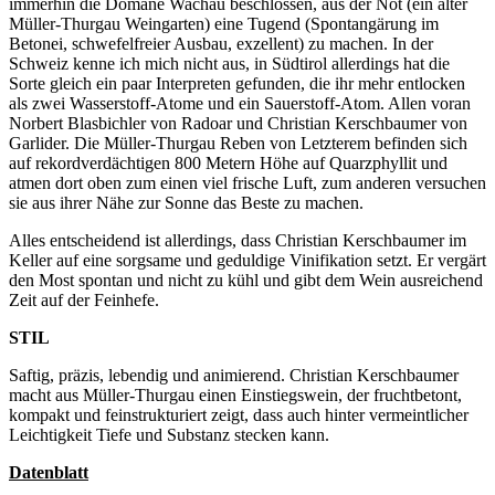
immerhin die Domäne Wachau beschlossen, aus der Not (ein alter
Müller-Thurgau Weingarten) eine Tugend (Spontangärung im
Betonei, schwefelfreier Ausbau, exzellent) zu machen. In der
Schweiz kenne ich mich nicht aus, in Südtirol allerdings hat die
Sorte gleich ein paar Interpreten gefunden, die ihr mehr entlocken
als zwei Wasserstoff-Atome und ein Sauerstoff-Atom. Allen voran
Norbert Blasbichler von Radoar und Christian Kerschbaumer von
Garlider. Die Müller-Thurgau Reben von Letzterem befinden sich
auf rekordverdächtigen 800 Metern Höhe auf Quarzphyllit und
atmen dort oben zum einen viel frische Luft, zum anderen versuchen
sie aus ihrer Nähe zur Sonne das Beste zu machen.
Alles entscheidend ist allerdings, dass Christian Kerschbaumer im
Keller auf eine sorgsame und geduldige Vinifikation setzt. Er vergärt
den Most spontan und nicht zu kühl und gibt dem Wein ausreichend
Zeit auf der Feinhefe.
STIL
Saftig, präzis, lebendig und animierend. Christian Kerschbaumer
macht aus Müller-Thurgau einen Einstiegswein, der fruchtbetont,
kompakt und feinstrukturiert zeigt, dass auch hinter vermeintlicher
Leichtigkeit Tiefe und Substanz stecken kann.
Datenblatt