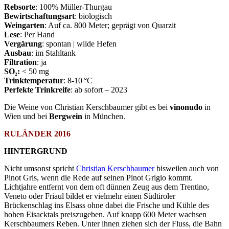
Rebsorte
: 100% Müller-Thurgau
Bewirtschaftungsart
: biologisch
Weingarten
: Auf ca. 800 Meter; geprägt von Quarzit
Lese
: Per Hand
Vergärung
: spontan | wilde Hefen
Ausbau
: im Stahltank
Filtration
: ja
SO
₂
:
< 50 mg
Trinktemperatur
: 8-10 °C
Perfekte Trinkreife
: ab sofort – 2023
Die Weine von Christian Kerschbaumer gibt es bei
vinonudo
in
Wien und bei
Bergwein
in München.
RULÄNDER 2016
HINTERGRUND
Nicht umsonst spricht
Christian Kerschbaumer
bisweilen auch von
Pinot Gris, wenn die Rede auf seinen Pinot Grigio kommt.
Lichtjahre entfernt von dem oft dünnen Zeug aus dem Trentino,
Veneto oder Friaul bildet er vielmehr einen Südtiroler
Brückenschlag ins Elsass ohne dabei die Frische und Kühle des
hohen Eisacktals preiszugeben. Auf knapp 600 Meter wachsen
Kerschbaumers Reben. Unter ihnen ziehen sich der Fluss, die Bahn