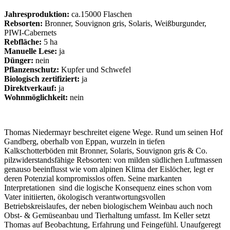
Jahresproduktion:
ca.15000 Flaschen
Rebsorten:
Bronner, Souvignon gris, Solaris, Weißburgunder,
PIWI-Cabernets
Rebfläche:
5 ha
Manuelle Lese:
ja
Dünger:
nein
Pflanzenschutz:
Kupfer und Schwefel
Biologisch zertifiziert:
ja
Direktverkauf:
ja
Wohnmöglichkeit:
nein
Thomas Niedermayr beschreitet eigene Wege. Rund um seinen Hof
Gandberg, oberhalb von Eppan, wurzeln in tiefen
Kalkschotterböden mit Bronner, Solaris, Souvignon gris & Co.
pilzwiderstandsfähige Rebsorten: von milden südlichen Luftmassen
genauso beeinflusst wie vom alpinen Klima der Eislöcher, legt er
deren Potenzial kompromisslos offen. Seine markanten
Interpretationen sind die logische Konsequenz eines schon vom
Vater initiierten, ökologisch verantwortungsvollen
Betriebskreislaufes, der neben biologischem Weinbau auch noch
Obst- & Gemüseanbau und Tierhaltung umfasst. Im Keller setzt
Thomas auf Beobachtung, Erfahrung und Feingefühl. Unaufgeregt