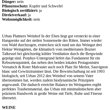
Dünger:
nein
Pflanzenschutz:
Kupfer und Schwefel
Biologisch zertifiziert:
ja
Direktverkauf:
ja
Wohnmöglichkeit:
nein
Urban Plattners Weinhof In der Eben liegt gut versteckt in einer
Hangsenke auf der steilen Sonnenseite des Ritten. Immer wieder
von Wald durchzogen, erstrecken sich rund um das Weingut drei
Hektar Weingärten, die klimatisch vom mediterranen Bozner
Talkessel bei gleichzeitig kühler Ventilation durch die Bergwinde
geprägt sind. Porphyr-Untergrund liefert das Fundament für ein
Rebsortenquintett, das neben den beiden lokalen Protagonisten
Vernatsch & Roter Malvasier auch noch Platz für Merlot, Sauvignon
blanc und Gewürztraminer lässt. Die Bewirtschaftung ist seit 1993
biologisch, seit Urban 2012 den Weinhof von seinem Vater
übernommen hat, werden zudem biodynamische Prinzipien
angewandt. Die dadurch erreichte Balance im Weingarten ergibt
perfektes Traubenmaterial, das Urban mit minimalistischem aber
präzisem Handwerk in große Weine mit Tiefe, Ruhe und Finesse
übersetzt.
WEINE