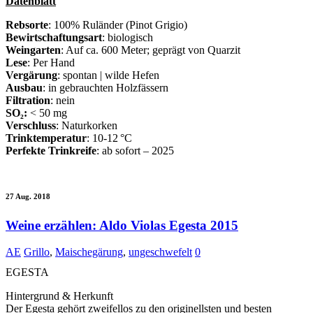
Datenblatt
Rebsorte
: 100% Ruländer (Pinot Grigio)
Bewirtschaftungsart
: biologisch
Weingarten
: Auf ca. 600 Meter; geprägt von Quarzit
Lese
: Per Hand
Vergärung
: spontan | wilde Hefen
Ausbau
: in gebrauchten Holzfässern
Filtration
: nein
SO
₂
:
< 50 mg
Verschluss
: Naturkorken
Trinktemperatur
: 10-12 °C
Perfekte Trinkreife
: ab sofort – 2025
27 Aug. 2018
Weine erzählen: Aldo Violas Egesta 2015
AE
Grillo
,
Maischegärung
,
ungeschwefelt
0
EGESTA
Hintergrund & Herkunft
Der Egesta gehört zweifellos zu den originellsten und besten