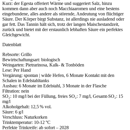
Kurz: der Egesta offeriert Wärme und suggeriert Salz, hinzu
kommen dann aber auch noch Macchiaaromen und eine bestens
eingebundene, alles andere als störende, Andeutung von flüchtiger
Säure. Der Körper birgt Substanz, ist allerdings nie ausladend oder
gar fett. Das Tannin hält sich, trotz der langen Maischestandzeit,
zurück und bietet mit der erstaunlich lebhaften Säure ein perfektes
Gleichgewicht.
Datenblatt
Rebsorte: Grillo
Bewirtschaftungsart: biologisch
Weingarten: Pietrarinosa, Kalk- & Tonböden
Lese: Per Hand
Vergärung: spontan | wilde Hefen, 6 Monate Kontakt mit den
Schalen in Edelstahltanks
Ausbau: 6 Monate im Edelstahl, 3 Monate in der Flasche
Filtration: nein
SO₂: 10 mg/l bei der Füllung, freies SO₂: 7 mg/l, Gesamt-SO₂: 15
mg/l
Alkoholgehalt: 12,5 % vol.
Säure: 6 g/l
Verschluss: Naturkorken
Trinktemperatur: 10-12 °C
Perfekte Trinkreife: ab sofort – 2028