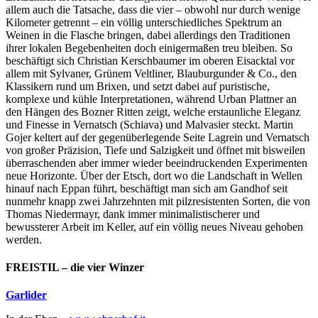
allem auch die Tatsache, dass die vier – obwohl nur durch wenige
Kilometer getrennt – ein völlig unterschiedliches Spektrum an
Weinen in die Flasche bringen, dabei allerdings den Traditionen
ihrer lokalen Begebenheiten doch einigermaßen treu bleiben. So
beschäftigt sich Christian Kerschbaumer im oberen Eisacktal vor
allem mit Sylvaner, Grünem Veltliner, Blauburgunder & Co., den
Klassikern rund um Brixen, und setzt dabei auf puristische,
komplexe und kühle Interpretationen, während Urban Plattner an
den Hängen des Bozner Ritten zeigt, welche erstaunliche Eleganz
und Finesse in Vernatsch (Schiava) und Malvasier steckt. Martin
Gojer keltert auf der gegenüberlegende Seite Lagrein und Vernatsch
von großer Präzision, Tiefe und Salzigkeit und öffnet mit bisweilen
überraschenden aber immer wieder beeindruckenden Experimenten
neue Horizonte. Über der Etsch, dort wo die Landschaft in Wellen
hinauf nach Eppan führt, beschäftigt man sich am Gandhof seit
nunmehr knapp zwei Jahrzehnten mit pilzresistenten Sorten, die von
Thomas Niedermayr, dank immer minimalistischerer und
bewussterer Arbeit im Keller, auf ein völlig neues Niveau gehoben
werden.
FREISTIL – die vier Winzer
Garlider