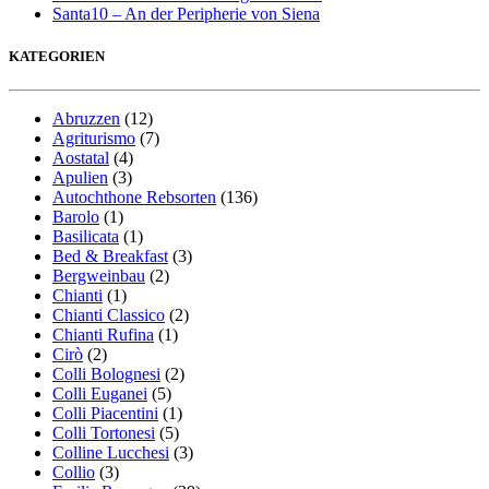
Santa10 – An der Peripherie von Siena
KATEGORIEN
Abruzzen
(12)
Agriturismo
(7)
Aostatal
(4)
Apulien
(3)
Autochthone Rebsorten
(136)
Barolo
(1)
Basilicata
(1)
Bed & Breakfast
(3)
Bergweinbau
(2)
Chianti
(1)
Chianti Classico
(2)
Chianti Rufina
(1)
Cirò
(2)
Colli Bolognesi
(2)
Colli Euganei
(5)
Colli Piacentini
(1)
Colli Tortonesi
(5)
Colline Lucchesi
(3)
Collio
(3)