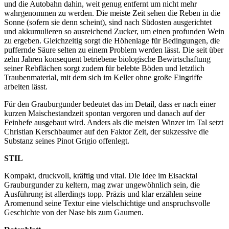
und die Autobahn dahin, weit genug entfernt um nicht mehr
wahrgenommen zu werden. Die meiste Zeit sehen die Reben in die
Sonne (sofern sie denn scheint), sind nach Südosten ausgerichtet
und akkumulieren so ausreichend Zucker, um einen profunden Wein
zu ergeben. Gleichzeitig sorgt die Höhenlage für Bedingungen, die
puffernde Säure selten zu einem Problem werden lässt. Die seit über
zehn Jahren konsequent betriebene biologische Bewirtschaftung
seiner Rebflächen sorgt zudem für belebte Böden und letztlich
Traubenmaterial, mit dem sich im Keller ohne große Eingriffe
arbeiten lässt.
Für den Grauburgunder bedeutet das im Detail, dass er nach einer
kurzen Maischestandzeit spontan vergoren und danach auf der
Feinhefe ausgebaut wird. Anders als die meisten Winzer im Tal setzt
Christian Kerschbaumer auf den Faktor Zeit, der sukzessive die
Substanz seines Pinot Grigio offenlegt.
STIL
Kompakt, druckvoll, kräftig und vital. Die Idee im Eisacktal
Grauburgunder zu keltern, mag zwar ungewöhnlich sein, die
Ausführung ist allerdings topp. Präzis und klar erzählen seine
Aromenund seine Textur eine vielschichtige und anspruchsvolle
Geschichte von der Nase bis zum Gaumen.