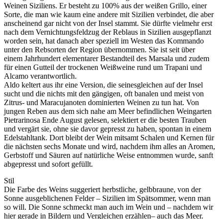
Weinen Siziliens. Er besteht zu 100% aus der weißen Grillo, einer
Sorte, die man wie kaum eine andere mit Sizilien verbindet, die aber
anscheinend gar nicht von der Insel stammt. Sie dürfte vielmehr erst
nach dem Vernichtungsfeldzug der Reblaus in Sizilien ausgepflanzt
worden sein, hat danach aber speziell im Westen das Kommando
unter den Rebsorten der Region übernommen. Sie ist seit über
einem Jahrhundert elementarer Bestandteil des Marsala und zudem
für einen Gutteil der trockenen Weißweine rund um Trapani und
Alcamo verantwortlich.
Aldo keltert aus ihr eine Version, die seinesgleichen auf der Insel
sucht und die nichts mit den gängigen, oft banalen und meist von
Zitrus- und Maracujanoten dominierten Weinen zu tun hat. Von
jungen Reben aus dem sich nahe am Meer befindlichen Weingarten
Pietrarinosa Ende August gelesen, selektiert er die besten Trauben
und vergärt sie, ohne sie davor gepresst zu haben, spontan in einem
Edelstahltank. Dort bleibt der Wein mitsamt Schalen und Kernen für
die nächsten sechs Monate und wird, nachdem ihm alles an Aromen,
Gerbstoff und Säuren auf natürliche Weise entnommen wurde, sanft
abgepresst und sofort gefüllt.
Stil
Die Farbe des Weins suggeriert herbstliche, gelbbraune, von der
Sonne ausgeblichenen Felder – Sizilien im Spätsommer, wenn man
so will. Die Sonne schmeckt man auch im Wein und – nachdem wir
hier gerade in Bildern und Vergleichen erzählen– auch das Meer.