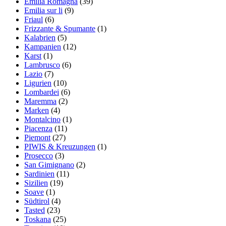
Emilia Romagna
(39)
Emilia sur li
(9)
Friaul
(6)
Frizzante & Spumante
(1)
Kalabrien
(5)
Kampanien
(12)
Karst
(1)
Lambrusco
(6)
Lazio
(7)
Ligurien
(10)
Lombardei
(6)
Maremma
(2)
Marken
(4)
Montalcino
(1)
Piacenza
(11)
Piemont
(27)
PIWIS & Kreuzungen
(1)
Prosecco
(3)
San Gimignano
(2)
Sardinien
(11)
Sizilien
(19)
Soave
(1)
Südtirol
(4)
Tasted
(23)
Toskana
(25)