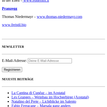
In der Eben –
www.ebnerhof.it
Pranzegg
Thomas Niedermayr –
www.thomas-niedermayr.com
www.freistil.bio
NEWSLETTER
E-Mail-Adresse:
NEUESTE BEITRÄGE
La Cantina di Cunéaz – im Aostatal
Les Granges – Weinbau im Hochgebirge (Aostatal)
Natalino del Prete – Lichtblicke im Salento
Fabio Ferracane – Marsala ganz anders