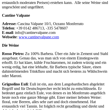
erstaunlich moderaten Preisen) erstehen kann. Alle seine Weine sind
ungeschönt und ungefiltert.
Cantine Valpane
Adresse:
Cascina Valpane 10/1, Ozzano Monferrato
Telefon
: +39 0142 486713, -335 5478607
E-mail
: info@cantinevalpane.com
Webseite
:
www.cantinevalpane.com
Die Weine
Rosso Pietro:
Zu 100% Barbera. Über ein Jahr in Zement und Stahl
ausgebaut. Genau das, was man sich von einem Einstiegswein
erhofft. Er hat klare, kühle Fruchtaromen, ist zudem würzig und ein
wenig erdig, hat eine lebhafte, für Barbera typische Säure, einen
dahinströmenden Trinkfluss und macht sich bestens zu Wildschwein
oder Maroni.
Grignolino Euli
: Euli ist ein, aus dem Langobardischen abgeleitet
Begriff und für Deutschsprecher recht leicht zu entschlüsseln. Er
bedeutet ganz einfach Eule, von denen es im Monferrato angeblich
heute noch eine ganze Menge gibt. Einer meiner liebsten Weine:
floral, rote Beeren, alles sehr zart und doch einnehmend. Hat
erstaunlich viel Tannin. Ist folglich recht geradlinig und direkt und