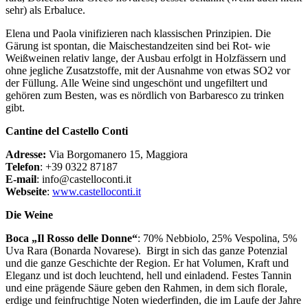
sehr) als Erbaluce.
Elena und Paola vinifizieren nach klassischen Prinzipien. Die
Gärung ist spontan, die Maischestandzeiten sind bei Rot- wie
Weißweinen relativ lange, der Ausbau erfolgt in Holzfässern und
ohne jegliche Zusatzstoffe, mit der Ausnahme von etwas SO2 vor
der Füllung. Alle Weine sind ungeschönt und ungefiltert und
gehören zum Besten, was es nördlich von Barbaresco zu trinken
gibt.
Cantine del Castello Conti
Adresse:
Via Borgomanero 15, Maggiora
Telefon
: +39 0322 87187
E-mail
: info@castelloconti.it
Webseite
:
www.castelloconti.it
Die Weine
Boca „Il Rosso delle Donne“
: 70% Nebbiolo, 25% Vespolina, 5%
Uva Rara (Bonarda Novarese).
Birgt in sich das ganze Potenzial
und die ganze Geschichte der Region. Er hat Volumen, Kraft und
Eleganz und ist doch leuchtend, hell und einladend. Festes Tannin
und eine prägende Säure geben den Rahmen, in dem sich florale,
erdige und feinfruchtige Noten wiederfinden, die im Laufe der Jahre