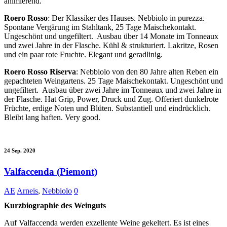
animierend.
Roero Rosso
: Der Klassiker des Hauses. Nebbiolo in purezza.
Spontane Vergärung im Stahltank, 25 Tage Maischekontakt.
Ungeschönt und ungefiltert.
Ausbau über 14 Monate im Tonneaux
und zwei Jahre in der Flasche. Kühl & strukturiert. Lakritze, Rosen
und ein paar rote Fruchte. Elegant und geradlinig.
Roero Rosso Riserva
: Nebbiolo von den 80 Jahre alten Reben ein
gepachteten Weingartens. 25 Tage Maischekontakt. Ungeschönt und
ungefiltert.
Ausbau über zwei Jahre im Tonneaux und zwei Jahre in
der Flasche. Hat Grip, Power, Druck und Zug. Offeriert dunkelrote
Früchte, erdige Noten und Blüten. Substantiell und eindrücklich.
Bleibt lang haften. Very good.
24 Sep. 2020
Valfaccenda (Piemont)
AE
Arneis
,
Nebbiolo
0
Kurzbiographie des Weinguts
Auf Valfaccenda werden exzellente Weine gekeltert. Es ist eines