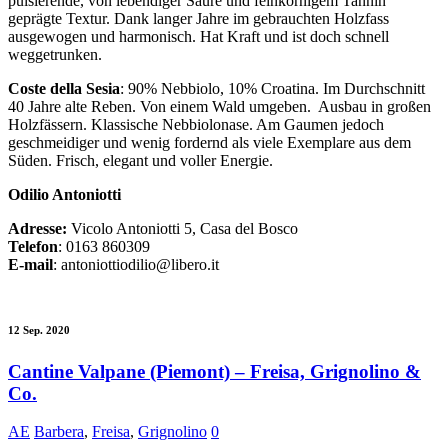
pulsierende, von lebendiger Säure und feinkörnigem Tannin
geprägte Textur. Dank langer Jahre im gebrauchten Holzfass
ausgewogen und harmonisch. Hat Kraft und ist doch schnell
weggetrunken.
Coste della Sesia
: 90% Nebbiolo, 10% Croatina. Im Durchschnitt
40 Jahre alte Reben. Von einem Wald umgeben.
Ausbau in großen
Holzfässern. Klassische Nebbiolonase. Am Gaumen jedoch
geschmeidiger und wenig fordernd als viele Exemplare aus dem
Süden. Frisch, elegant und voller Energie.
Odilio Antoniotti
Adresse:
Vicolo Antoniotti 5, Casa del Bosco
Telefon
: 0163 860309
E-mail
: antoniottiodilio@libero.it
12 Sep. 2020
Cantine Valpane (Piemont) – Freisa, Grignolino &
Co.
AE
Barbera
,
Freisa
,
Grignolino
0