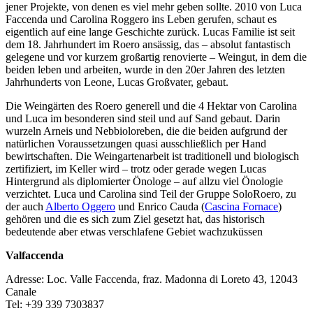
jener Projekte, von denen es viel mehr geben sollte. 2010 von Luca
Faccenda und Carolina Roggero ins Leben gerufen, schaut es
eigentlich auf eine lange Geschichte zurück. Lucas Familie ist seit
dem 18. Jahrhundert im Roero ansässig, das – absolut fantastisch
gelegene und vor kurzem großartig renovierte – Weingut, in dem die
beiden leben und arbeiten, wurde in den 20er Jahren des letzten
Jahrhunderts von Leone, Lucas Großvater, gebaut.
Die Weingärten des Roero generell und die 4 Hektar von Carolina
und Luca im besonderen sind steil und auf Sand gebaut. Darin
wurzeln Arneis und Nebbioloreben, die die beiden aufgrund der
natürlichen Voraussetzungen quasi ausschließlich per Hand
bewirtschaften. Die Weingartenarbeit ist traditionell und biologisch
zertifiziert, im Keller wird – trotz oder gerade wegen Lucas
Hintergrund als diplomierter Önologe – auf allzu viel Önologie
verzichtet. Luca und Carolina sind Teil der Gruppe SoloRoero, zu
der auch
Alberto Oggero
und Enrico Cauda (
Cascina Fornace
)
gehören und die es sich zum Ziel gesetzt hat, das historisch
bedeutende aber etwas verschlafene Gebiet wachzuküssen
Valfaccenda
Adresse: Loc. Valle Faccenda, fraz. Madonna di Loreto 43, 12043
Canale
Tel: +39 339 7303837