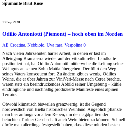
Spumante Brut Rosé
13 Sep. 2020
Odilio Antoniotti (Piemont) – hoch oben im Norden
AE
Croatina
,
Nebbiolo
,
Uva rara
,
Vespolina
0
Nach vielen Jahrzehnten harter Arbeit, in denen er fast im
Alleingang Bramaterra wieder auf der vitikulturellen Landkarte
positioniert hat, hat Odilio Antoniotti mittlerweile die Leitung seines
Weinguts an seinen Sohn Mattia übergeben. Der führt den Weg
seines Vaters konsequent fort. Zu ändern gibt es wenig. Odilios
Weine, die er über Jahren zur ViniVeri-Messe nach Cerea brachte,
waren stets ein beeindruckendes Abbild seiner Umgebung – kühle,
eindringliche und nachhaltig produzierte Manifeste eines alpinen
Terroirs.
Obwohl klimatisch bisweilen grenzwertig, ist die Gegend
nordwestlich von Biella historisches Weinland. Angeblich pflanzte
man hier anfangs vor allem Reben, um den Jagdpartien der
betuchten Turiner Gesellschaft auch Wein bieten zu können. Schnell
dürfte man allerdings festgestellt haben, dass diese mit den besten