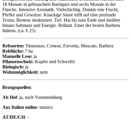
18 Monate in gebrauchten Barriques und sechs Monate in der
Flasche. Intensive Aromatik. Vielschichtig. Dunkle rote Frucht,
Pfeffer und Gewürze. Knackige Säure trifft auf eine profunde
Textur. Bestens strukturiert. Tief. Hat bis zum Ende und darüber
hinaus Substanz und Energie. Brillant. Einer der besten Barbera
Italiens. (ca. € 25)
Rebsorten:
Timorasso, Cortese, Favorita, Moscato, Barbera
Rebfläche:
7 ha
Manuelle Lese:
ja
Pflanzenschutz:
Kupfer und Schwefel
Biologisch:
ja
Wohnmöglichkeit:
nein
Bezugsquellen
:
Ab Hof
: ja, nach Voranmeldung
Aus Italien online
: tannico
AT/DE/CH
: –