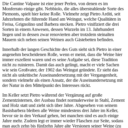
Die Cantine Valpane ist eine jener Perlen, von denen es im
Monferrato einige gibt. Nebbiolo, die alles überstrahlende Sorte des
Piemonts, spielt hier keine Rolle. Vielmehr zeigt Pietro Arditi, seit
Jahrzehnten die führende Hand am Weingut, welche Qualitäten in
Freisa, Grignolino und Barbera stecken. Pietro vinifiziert die drei
Sorten in einem Anwesen, dessen Wurzeln im 13. Jahrhundert
liegen und in dessen zwar renovierten aber trotzdem steinalten
Mauern sich neben seinen Weinen auch Gästebetten befinden.
Innerhalb der langen Geschichte des Guts sieht sich Pietro in einer
angenehm bescheidenen Rolle, wenn er meint, dass die Weine hier
immer exzellent waren und es seine Aufgabe sei, diese Tradition
nicht zu ruinieren. Damit das auch gelingt, macht er viele Sachen
wie sein Großvater, der 1902 das Weingut gründete. Er sieht das
nicht als unkritische Auseinandersetzung mit der Vergangenheit,
sondern vielmehr als einen Ansatz, der die Auseinandersetzung mit
der Natur in den Mittelpunkt des Interesses rückt.
Im Keller setzt Pietro während der Vergärung auf große
Zementzisternen, der Ausbau findet normalerweise in Stahl, Zement
und Holz statt und zieht sich über Jahre. Abgesehen von seinem
Basisbarbera bleiben alle Weine mindestens drei Jahre im Keller,
bevor sie in den Verkauf gehen, bei manchen sind es auch einige
Jahre mehr. Zudem legt er immer wieder Flaschen zur Seite, sodass
man auch zehn bis fünfzehn Jahre alte Versionen seiner Weine (zu