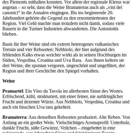
des Piemonts mithalten konnten. Vor allem der regionale Klerus war
angetan – so sehr, dass die Weine Bramaterras auch als „vini dei
canonici“ in die Annalen eingingen. Bis ins beginnende 20.
Jahrhundert gehörte die Gegend zu den renommiertesten der
Region. Viel Geld machte man trotzdem nicht damit, sodass viele
Bauern in die Turiner Industrien abwanderten. Die Antoniottis
blieben.
Basis für ihre Weine sind ein extrem heterogenes vulkanisches
Terrain und vier Rebsorten: Nebbiolo, der hier aufgrund des
fehlenden Kalks etwas weicher wirkt als in seinen Hochburgen im
Süden, Vespolina, Croatina und Uva Rara. Aus ihnen keltern sie
drei Weine, die spontan vergoren, ungeschönt und ungefiltert, der
Region und ihrer Geschichte den Spiegel vorhalten.
Weine
Pramartel
: Ein Vino da Tavola im allerbesten Sinne des Wortes.
Erfrischend, kühl, strukturiert, mit einer feiner, nie aufdringlicher
Frucht und dezenter Würze. Aus Nebbiolo, Vespolina, Croatina und
auch ein bisschen Uva rara gekeltert.
Bramaterra
: Aus denselben Rebsorten produziert. Alte Reben. Von
Anfang an ein großer Wein. Vielschichtiges Aromaprofil: Unterholz,
dunkle Frucht, süße Gewürze, Veilchen – eingebettet in eine