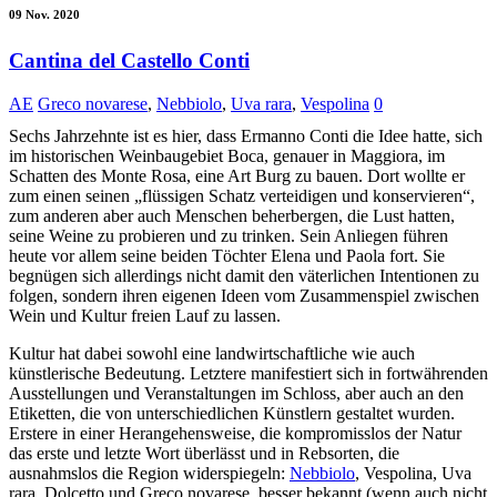
09 Nov. 2020
Cantina del Castello Conti
AE
Greco novarese
,
Nebbiolo
,
Uva rara
,
Vespolina
0
Sechs Jahrzehnte ist es hier, dass Ermanno Conti die Idee hatte, sich
im historischen Weinbaugebiet Boca, genauer in Maggiora, im
Schatten des Monte Rosa, eine Art Burg zu bauen. Dort wollte er
zum einen seinen „flüssigen Schatz verteidigen und konservieren“,
zum anderen aber auch Menschen beherbergen, die Lust hatten,
seine Weine zu probieren und zu trinken. Sein Anliegen führen
heute vor allem seine beiden Töchter Elena und Paola fort. Sie
begnügen sich allerdings nicht damit den väterlichen Intentionen zu
folgen, sondern ihren eigenen Ideen vom Zusammenspiel zwischen
Wein und Kultur freien Lauf zu lassen.
Kultur hat dabei sowohl eine landwirtschaftliche wie auch
künstlerische Bedeutung. Letztere manifestiert sich in fortwährenden
Ausstellungen und Veranstaltungen im Schloss, aber auch an den
Etiketten, die von unterschiedlichen Künstlern gestaltet wurden.
Erstere in einer Herangehensweise, die kompromisslos der Natur
das erste und letzte Wort überlässt und in Rebsorten, die
ausnahmslos die Region widerspiegeln:
Nebbiolo
, Vespolina, Uva
rara, Dolcetto und Greco novarese, besser bekannt (wenn auch nicht