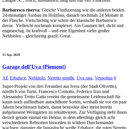
Langhe N. , frisch, substantiell, lang und mit viel Trinkfluss.
Barbaresco riserva
: Gleiche Vinifizierung wie die anderen beiden.
24-monatiger Ausbau im Holzfass, danach nochmals 24 Monate in
der Flasche. Vielschichtig wie schon der klassische Barbaresco
davor.
Vielleicht nochmals komplexer. Am Gaumen tief, dicht und
engmaschig. Ist kraftvoll – und eine Eigenheit vieler großer
Nebbiolos – gleichzeitig grazil. Great.
15 Sep. 2020
Garage dell’Uva (Piemont)
AE
Erbaluce
,
Nebbiolo
,
Neretto gentile
,
Uva rara
,
Vespolina
0
Super-Projekt von drei Freunden aus Ivrea (der Stadt Olivettis),
nördlich von Turin. Francesco Comotto, Federico Izzo und
Alessandro Trotto Gatta vereint die gemeinsame Leidenschaft für
kaum noch auffindbare autochthone Sorten, weshalb sie vor ein paar
Jahren beschlossen haben, damit bestockte aber meist bereits
aufgelassene Weingärten zu rekultivieren. Zur Verfügung steht ihnen
derzeit gerade einmal ein Hektar, in dem allerdings gleich acht
verschiedenen Rebsorten bisweilen in wildem Durcheinander
wachsen: darunter die fantastische weiße Erbaluce, die roten Neretto