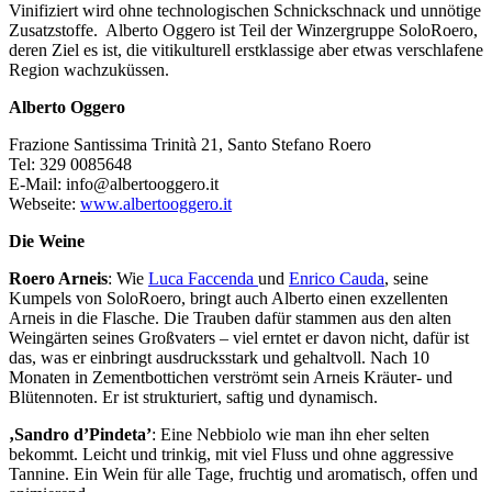
Vinifiziert wird ohne technologischen Schnickschnack und unnötige
Zusatzstoffe.
Alberto Oggero ist Teil der Winzergruppe SoloRoero,
deren Ziel es ist, die vitikulturell erstklassige aber etwas verschlafene
Region wachzuküssen.
Alberto Oggero
Frazione Santissima Trinità 21, Santo Stefano Roero
Tel: 329 0085648
E-Mail: info@albertooggero.it
Webseite:
www.albertooggero.it
Die Weine
Roero Arneis
: Wie
Luca Faccenda
und
Enrico Cauda
, seine
Kumpels von SoloRoero, bringt auch Alberto einen exzellenten
Arneis in die Flasche. Die Trauben dafür stammen aus den alten
Weingärten seines Großvaters – viel erntet er davon nicht, dafür ist
das, was er einbringt ausdrucksstark und gehaltvoll. Nach 10
Monaten in Zementbottichen verströmt sein Arneis Kräuter- und
Blütennoten. Er ist strukturiert, saftig und dynamisch.
‚Sandro d’Pindeta’
: Eine Nebbiolo wie man ihn eher selten
bekommt. Leicht und trinkig, mit viel Fluss und ohne aggressive
Tannine. Ein Wein für alle Tage, fruchtig und aromatisch, offen und