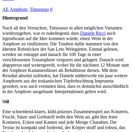
AE
Amphore
,
Timorasso
0
Hintergrund
Nach all den Versuchen, Timorasso in allen möglichen Varianten
wiederzugeben, war es naheliegend, dass
Daniele Ricci
auch
irgendwann auf die Idee kommen würde, einen Wein in der
Amphore zu vinifizieren. Die Trauben dafür stammen von den
ältesten Rebstöcken der San Leto Weingärten. Einmal gelesen,
werden sie entrappt und danach für 100 Tage in einer
verschlossenen Tonamphore vergoren und gelagert. Danach wird
abgepresst und weitergereift, wobei für die nächsten 12 Monate statt
der Amphore Kastanienfässer als Behältnisse dienen. Mit dem
Resultat absolut zufrieden, hat Daniele mittlerweile ein paar weitere
Amphoren aus der toskanischen Töpferhochburg Impruneta
geordert, was auch vermuten lässt, dass es demnächst ausschließlich
in der Amphore ausgebaute Interpretationen geben wird.
Stil
Eine schneidend-klares, kühl-präzises Zusammenspiel aus Kräutern,
Frucht, Säure und Gerbstoff treibt den Wein an, gibt ihm feine
Konturen, Ecken und Kanten und jede Menge Charakter. Die
Textur ist kompakt und fordernd, der Körper straff und robust, das