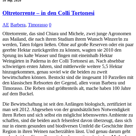
10 Sep. 2020
Oltretorrente – in den Colli Tortonesi
AE
Barbera
,
Timorasso
0
Oltretorrente, das sind Chiara und Michele, zwei junge Agronomen
aus Mailand, die nach ihrem Studium ihrem Wunsch Winzer/in zu
werden, Taten folgen ließen. Ohne auf große Reserven oder ein paar
geerbte Hektar zurückgreifen zu können, wagten sie 2010 den
Sprung ins kalte Wasser und fingen mit eineinhalb Hektar
Weingärten in Paderna in der Colli Tortonesi an. Nach absehbar
schwierigen ersten Jahren, sind mittlerweile weitere 5,5 Hektar
hinzugekommen, genau soviel wie die beiden zu zweit
bewirtschaften können. Bestockt sind die insgesamt 10 Parzellen mit
den klassischen Rebsorten der Gegend, allen voran Barbera und
Timorasso. Die Reben sind größtenteils alt, mache haben 100 Jahre
auf dem Buckel.
Die Bewirtschaftung ist seit den Anfängen biologisch, zertifiziert ist
man seit 2012. Abgesehen von der grundsätzlichen Notwendigkeit
ihren Reben und sich selbst ein möglichst lebenswertes Ambiente zu
schaffen, sind die beiden auch felsenfest davon überzeugt, dass sich
nur in einem gesunden und biodiversen Umfeld die Geschichte ihrer
Region in ihren Weinen nacherzählen lässt. Und genau darum geht