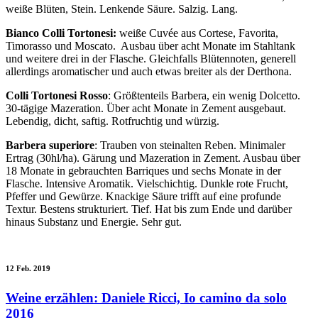
weiße Blüten, Stein. Lenkende Säure. Salzig. Lang.
Bianco Colli Tortonesi:
weiße Cuvée aus Cortese, Favorita,
Timorasso und Moscato.
Ausbau über acht Monate im Stahltank
und weitere drei in der Flasche. Gleichfalls Blütennoten, generell
allerdings aromatischer und auch etwas breiter als der Derthona.
Colli Tortonesi Rosso
: Größtenteils Barbera, ein wenig Dolcetto.
30-tägige Mazeration. Über acht Monate in Zement ausgebaut.
Lebendig, dicht, saftig. Rotfruchtig und würzig.
Barbera superiore
: Trauben von steinalten Reben. Minimaler
Ertrag (30hl/ha). Gärung und Mazeration in Zement. Ausbau über
18 Monate in gebrauchten Barriques und sechs Monate in der
Flasche. Intensive Aromatik. Vielschichtig. Dunkle rote Frucht,
Pfeffer und Gewürze. Knackige Säure trifft auf eine profunde
Textur. Bestens strukturiert. Tief. Hat bis zum Ende und darüber
hinaus Substanz und Energie. Sehr gut.
12 Feb. 2019
Weine erzählen: Daniele Ricci, Io camino da solo
2016