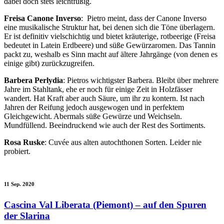
dabei doch stets leichtfüßig.
Freisa Canone Inverso
:
Pietro meint, dass der Canone Inverso
eine musikalische Struktur hat, bei denen sich die Töne überlagern.
Er ist definitiv vielschichtig und bietet kräuterige, rotbeerige (Freisa
bedeutet in Latein Erdbeere) und süße Gewürzaromen. Das Tannin
packt zu, weshalb es Sinn macht auf ältere Jahrgänge (von denen es
einige gibt) zurückzugreifen.
Barbera Perlydia
: Pietros wichtigster Barbera. Bleibt über mehrere
Jahre im Stahltank, ehe er noch für einige Zeit in Holzfässer
wandert. Hat Kraft aber auch Säure, um ihr zu kontern. Ist nach
Jahren der Reifung jedoch ausgewogen und in perfektem
Gleichgewicht. Abermals süße Gewürze und Weichseln.
Mundfüllend. Beeindruckend wie auch der Rest des Sortiments.
Rosa Ruske
: Cuvée aus alten autochthonen Sorten. Leider nie
probiert.
11 Sep. 2020
Cascina Val Liberata (Piemont) – auf den Spuren
der Slarina