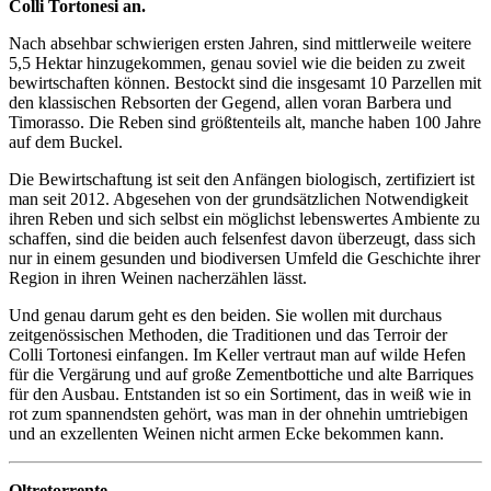
Colli Tortonesi an.
Nach absehbar schwierigen ersten Jahren, sind mittlerweile weitere
5,5 Hektar hinzugekommen, genau soviel wie die beiden zu zweit
bewirtschaften können. Bestockt sind die insgesamt 10 Parzellen mit
den klassischen Rebsorten der Gegend, allen voran Barbera und
Timorasso. Die Reben sind größtenteils alt, manche haben 100 Jahre
auf dem Buckel.
Die Bewirtschaftung ist seit den Anfängen biologisch, zertifiziert ist
man seit 2012. Abgesehen von der grundsätzlichen Notwendigkeit
ihren Reben und sich selbst ein möglichst lebenswertes Ambiente zu
schaffen, sind die beiden auch felsenfest davon überzeugt, dass sich
nur in einem gesunden und biodiversen Umfeld die Geschichte ihrer
Region in ihren Weinen nacherzählen lässt.
Und genau darum geht es den beiden. Sie wollen mit durchaus
zeitgenössischen Methoden, die Traditionen und das Terroir der
Colli Tortonesi einfangen. Im Keller vertraut man auf wilde Hefen
für die Vergärung und auf große Zementbottiche und alte Barriques
für den Ausbau. Entstanden ist so ein Sortiment, das in weiß wie in
rot zum spannendsten gehört, was man in der ohnehin umtriebigen
und an exzellenten Weinen nicht armen Ecke bekommen kann.
Oltretorrente