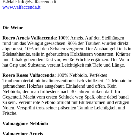
E-Mail: info@valfaccenda.it
www.valfaccenda.it
Die Weine
Roero Arneis Valfaccenda
: 100% Arneis. Auf den Steilhängen
rund um das Weingut gewachsen. 90% der Trauben wurden direkt
abgepresst, 10% mit den Schalen vergoren. Der Ausbau geht teils in
Edelstahltanks, teils in gebrauchten Holzfässern vonstatten. Kräuter
und Tabak geben den Takt vor, weiße Früchte ergänzen. Der Wein
hat Grip und Substanz, vereint Leichtigkeit mit Tiefe und Länge.
Roero Rosso Valfaccenda
: 100% Nebbiolo. Perfektes
Traubenmaterial minimalinterventionistisch vinifiziert. 12 Monate im
gebrauchten Holzfass ausgebaut. Einladend und offen. Kein
Nebbiolo, den man frühestens nach 30 Jahren trinken darf. Im
Gegenteil. Macht vom ersten Schluck weg Spaß, ohne dabei banal
zu sein. Vereint rote Nebbiolofrucht mit Blütenaromen und erdigen
Noten. Versprüht trotz seiner präsenten Tannine Leichtigkeit und
Frische.
Valmaggiore Nebbiolo
Valmaggiore Arneis