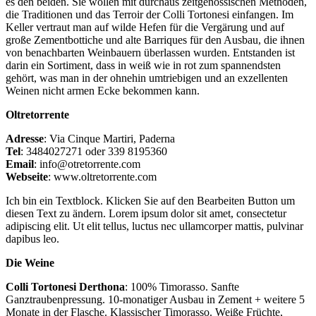
es den beiden. Sie wollen mit durchaus zeitgenössischen Methoden,
die Traditionen und das Terroir der Colli Tortonesi einfangen. Im
Keller vertraut man auf wilde Hefen für die Vergärung und auf
große Zementbottiche und alte Barriques für den Ausbau, die ihnen
von benachbarten Weinbauern überlassen wurden. Entstanden ist
darin ein Sortiment, dass in weiß wie in rot zum spannendsten
gehört, was man in der ohnehin umtriebigen und an exzellenten
Weinen nicht armen Ecke bekommen kann.
Oltretorrente
Adresse
: Via Cinque Martiri, Paderna
Tel
: 3484027271 oder 339 8195360
Email
: info@otretorrente.com
Webseite
: www.oltretorrente.com
Ich bin ein Textblock. Klicken Sie auf den Bearbeiten Button um
diesen Text zu ändern. Lorem ipsum dolor sit amet, consectetur
adipiscing elit. Ut elit tellus, luctus nec ullamcorper mattis, pulvinar
dapibus leo.
Die Weine
Colli Tortonesi Derthona
: 100% Timorasso. Sanfte
Ganztraubenpressung. 10-monatiger Ausbau in Zement + weitere 5
Monate in der Flasche. Klassischer Timorasso. Weiße Früchte,