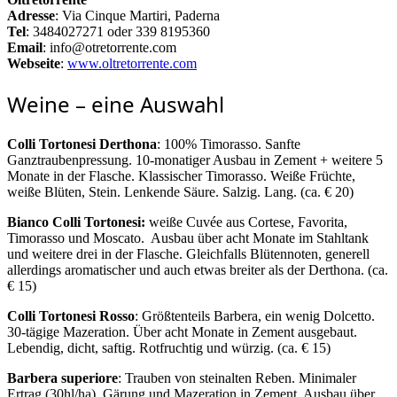
Adresse
: Via Cinque Martiri, Paderna
Tel
: 3484027271 oder 339 8195360
Email
: info@otretorrente.com
Webseite
:
www.oltretorrente.com
Weine – eine Auswahl
Colli Tortonesi Derthona
: 100% Timorasso. Sanfte
Ganztraubenpressung. 10-monatiger Ausbau in Zement + weitere 5
Monate in der Flasche. Klassischer Timorasso. Weiße Früchte,
weiße Blüten, Stein. Lenkende Säure. Salzig. Lang. (ca. € 20)
Bianco Colli Tortonesi:
weiße Cuvée aus Cortese, Favorita,
Timorasso und Moscato.
Ausbau über acht Monate im Stahltank
und weitere drei in der Flasche. Gleichfalls Blütennoten, generell
allerdings aromatischer und auch etwas breiter als der Derthona. (ca.
€ 15)
Colli Tortonesi Rosso
: Größtenteils Barbera, ein wenig Dolcetto.
30-tägige Mazeration. Über acht Monate in Zement ausgebaut.
Lebendig, dicht, saftig. Rotfruchtig und würzig. (ca. € 15)
Barbera superiore
: Trauben von steinalten Reben. Minimaler
Ertrag (30hl/ha). Gärung und Mazeration in Zement. Ausbau über