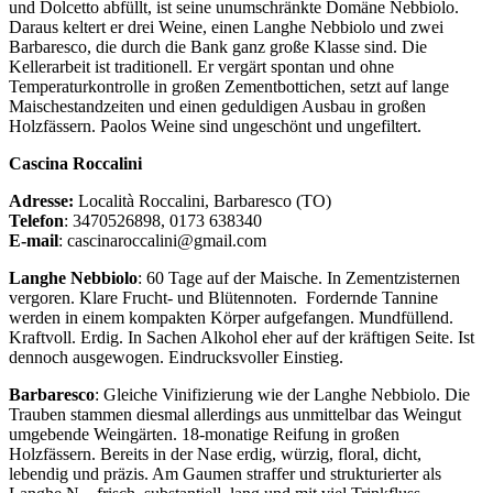
und Dolcetto abfüllt, ist seine unumschränkte Domäne Nebbiolo.
Daraus keltert er drei Weine, einen Langhe Nebbiolo und zwei
Barbaresco, die durch die Bank ganz große Klasse sind. Die
Kellerarbeit ist traditionell. Er vergärt spontan und ohne
Temperaturkontrolle in großen Zementbottichen, setzt auf lange
Maischestandzeiten und einen geduldigen Ausbau in großen
Holzfässern. Paolos Weine sind ungeschönt und ungefiltert.
Cascina Roccalini
Adresse:
Località Roccalini, Barbaresco (TO)
Telefon
: 3470526898, 0173 638340
E-mail
: cascinaroccalini@gmail.com
Langhe Nebbiolo
: 60 Tage auf der Maische. In Zementzisternen
vergoren. Klare Frucht- und Blütennoten.
Fordernde Tannine
werden in einem kompakten Körper aufgefangen. Mundfüllend.
Kraftvoll. Erdig. In Sachen Alkohol eher auf der kräftigen Seite. Ist
dennoch ausgewogen. Eindrucksvoller Einstieg.
Barbaresco
: Gleiche Vinifizierung wie der Langhe Nebbiolo. Die
Trauben stammen diesmal allerdings aus unmittelbar das Weingut
umgebende Weingärten. 18-monatige Reifung in großen
Holzfässern. Bereits in der Nase erdig, würzig, floral, dicht,
lebendig und präzis. Am Gaumen straffer und strukturierter als