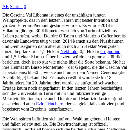
AE
Slarina
0
Die Cascina Val Liberata ist eines der unzähligen jungen
Weinprojekte, das in den letzten Jahren mit bester Intention und
großem Eifer im Piemont gestartet wurden. Es wurde 2014 in
Villamiroglio, gut 30 Kilometer westlich von Turin offiziell ins
Leben gerufen, wobei Deirdre O’Brien und Maurizio Caffer bereits
davor als Landwirte tätig waren. 2014 kamen zu den Nussbäumen
und Gemüsegärten dann aber auch noch 3,5 Hektar Weingärten
hinzu, bepflanzt mit 1,5 Hektar
Nebbiolo
, 0,5 Hektar
Grignolino
und 1,5 Hektar Slarina. Über Letztere würde ich gerne ausführlich
berichten, doch ist so gut wie nichts über die Sorte bekannt. Sie hat
ihre Heimat im Basso Monferrato – der Gegend, die die Cascina Val
Liberata einschließt –, wo sie auch unter dem Namen Cenerina (die
Aschfarbige) bekannt ist. Erstmals erwähnt wurde sie im 18.
Jahrhundert. Im 20. Jahrhundert wurde sie aufgrund schwacher
Erträge kaum noch angepflanzt. In den letzten Jahren beschäftigte
sich die Universität in Turin mit ihr und fabrizierte einige
Mikrovinifikationen, die auch Deirdre und Maurizio kosteten(und
anscheinend auch
Ezio Trinchero
, der sie gleichfalls kultiviert) und,
begeistert vom Ergebnis, auspflanzten.
Die Weingärten befinden sich auf von Wald umgebenen Hängen
und fallen relativ steil ab. Die Bewirtschaftung ist offiziell
biologisch, inoffiziell borgen sich die beiden auch einige Methoden