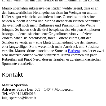
zu steil waren, um mit dem Traktor in sie hineinfahren zu können.
Mauro übernahm sukzessive das Ruder, wohlwissend, dass er an
den handwerklichen Herangehensweisen im Weingarten und im
Keller so gut wie nichts zu ändern hatte. Gemeinsam mit seinen
beiden Kindern Andrea und Marina dreht er an kleinen Schrauben,
die eventuell noch mehr Raffinesse und Präzision in die Weine
bringen. So haben sich die drei beispielsweise ein paar Amphoren
besorgt, in denen sie eine neue Grignolinoversion vinifizieren.
Zudem haben sie beschlossen, ihren Cortese künftig auf den
Schalen zu vergären – eine kluge Entscheidung, die der generell
eher langweiligen Sorte wesentlich mehr Ausdruck und Substanz
verleiht. Mauros dritte autochthone Sorte ist
Barbera
, aus der er zwei
sehr unterschiedliche Weine vinifiziert. Hinzu kommen ein paar
Rebreihen mit Pinot Nero, dessen Trauben er zu einem klassischen
Spumante verarbeitet.
Kontakt
Mauro Spertino
Adresse
: Strada Lea, 505 – 14047 Mombercelli
Tel
. +39 0141.954016
luigi.spertino@libero.it