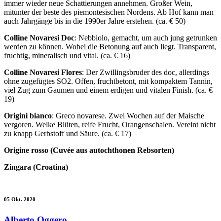
immer wieder neue Schattierungen annehmen. Großer Wein,
mitunter der beste des piemontesischen Nordens. Ab Hof kann man
auch Jahrgänge bis in die 1990er Jahre erstehen. (ca. € 50)
Colline Novaresi Doc
: Nebbiolo, gemacht, um auch jung getrunken
werden zu können. Wobei die Betonung auf auch liegt. Transparent,
fruchtig, mineralisch und vital.
(ca. € 16)
Colline Novaresi Flores
: Der Zwillingsbruder des doc, allerdings
ohne zugefügtes SO2. Offen, fruchtbetont, mit kompaktem Tannin,
viel Zug zum Gaumen und einem erdigen und vitalen Finish. (ca. €
19)
Origini bianco
: Greco novarese. Zwei Wochen auf der Maische
vergoren. Welke Blüten, reife Frucht, Orangenschalen. Vereint nicht
zu knapp Gerbstoff und Säure.
(ca. € 17)
Origine rosso (Cuvée aus autochthonen Rebsorten)
Zingara (Croatina)
05 Okt. 2020
Alberto Oggero