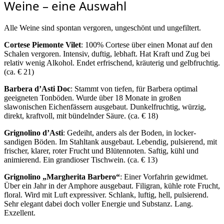
Weine – eine Auswahl
Alle Weine sind spontan vergoren, ungeschönt und ungefiltert.
Cortese Piemonte Vilet
: 100% Cortese über einen Monat auf den
Schalen vergoren. Intensiv, duftig, lebhaft. Hat Kraft und Zug bei
relativ wenig Alkohol. Endet erfrischend, kräuterig und gelbfruchtig.
(ca. € 21)
Barbera d’Asti Doc
: Stammt von tiefen, für Barbera optimal
geeigneten Tonböden. Wurde über 18 Monate in großen
slawonischen Eichenfässern ausgebaut. Dunkelfruchtig, würzig,
direkt, kraftvoll, mit bündelnder Säure. (ca. € 18)
Grignolino d’Asti
: Gedeiht, anders als der Boden, in locker-
sandigen Böden. Im Stahltank ausgebaut. Lebendig, pulsierend, mit
frischer, klarer, roter Frucht und Blütennoten. Saftig, kühl und
animierend. Ein grandioser Tischwein. (ca. € 13)
Grignolino „Margherita Barbero“
: Einer Vorfahrin gewidmet.
Über ein Jahr in der Amphore ausgebaut. Filigran, kühle rote Frucht,
floral. Wird mit Luft expressiver. Schlank, luftig, hell, pulsierend.
Sehr elegant dabei doch voller Energie und Substanz. Lang.
Exzellent.