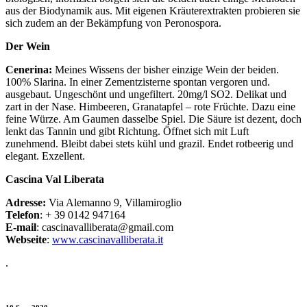
aus der Biodynamik aus. Mit eigenen Kräuterextrakten probieren sie
sich zudem an der Bekämpfung von Peronospora.
Der Wein
Cenerina:
Meines Wissens der bisher einzige Wein der beiden.
100% Slarina. In einer Zementzisterne spontan vergoren und.
ausgebaut. Ungeschönt und ungefiltert. 20mg/l SO2. Delikat und
zart in der Nase. Himbeeren, Granatapfel – rote Früchte. Dazu eine
feine Würze. Am Gaumen dasselbe Spiel. Die Säure ist dezent, doch
lenkt das Tannin und gibt Richtung. Öffnet sich mit Luft
zunehmend. Bleibt dabei stets kühl und grazil. Endet rotbeerig und
elegant. Exzellent.
Cascina Val Liberata
Adresse:
Via Alemanno 9, Villamiroglio
Telefon
: + 39 0142 947164
E-mail
: cascinavalliberata@gmail.com
Webseite
:
www.cascinavalliberata.it
.