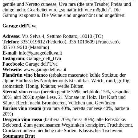
gentile und Neretto cuneese, Uva rara (die rare Traube) Freisa und
einige mehr. Gearbeitet wird „so natürlich wie möglich“. Die
Gärung ist spontan. Die Weine sind ungeschönt und ungefiltert.
Garage dell’Uva
Adresse:
Via Selva 4, Settimo Rottaro, 10010 (TO)
Telefon
: 3351019612 (Federico), 335 1019609 (Francesco),
3351019610 (Massimo)
E-mail
: info@garagedelluva.it
Instagram
: Garage_dell_Uva
Facebook
: Garage dell’Uva
Webseite
: www.garagedelluva.it
Plandrùn vino bianco
(erbaluce macerato): kühle Struktur, der
alpine Einfluss des Nordpiemonts ist spürbar. Weich, rund, griffig,
aromatisch, Honig, Kräuter, weiße Blüten
Stermà vino rosso
(neretto gentile 35%, nebbiolo 15%, vespolina
30%, altri 20%): späte Lese. 21 Monate im Holz. Hat Kraft und
Säure. Riecht nacht Brombeeren, Veilchen und Gewürzen
Barùss vino rosato
(uva rara 40%, neretta cuneese 40%, barbera
20%)
Desgenà vino rosso
(barbera 70%, freisa 30%): alte Rebstöcke.
Belebend. Zum gemeinsamen Wegtrinken konzipiert. Fruchtbetont.
Contàcc:
unterschiedliche rote Sorten. Klassischer Tischwein.
Spumante Brut