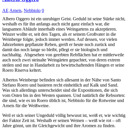
AE
Arneis
,
Nebbiolo
0
Albero Oggero ist ein unruhiger Geist. Geduld ist seine Stärke nicht,
weshalb es für ihn anfangs auch nicht ganz einfach war, die
langsamen Abläufe innerhalb eines Weingartens zu akzeptieren.
Winzer wollte er, seit den Tagen, als er seinem Großvater in die
Weinberge folgte, jedoch immer werden. Auf dessen, vor vielen
Jahrzehnten gepflanzte Reben, greift er heute noch zurück und
damit das noch lange so bleibt, pflegt er sie biologisch und
nachhaltig.
Abgesehen von geerbten Rebflächen hat er mittlerweile
auch noch zwei steinalte Weingärten gepachtet, von deren extrem
steilen und nur in Handarbeit zu bewirtschaftenden Hängen er seine
Roero Riserva keltert.
Albertos Weinberge befinden sich allesamt in der Nähe von Santo
Stefano Roero und basieren recht einheitlich auf Kalk und Sand.
Was sich allerdings unterscheidet sind die Expositionen, die sich
vom Osten bis in den Westen spannen. Und natürlich die Rebsorten:
die sind, wie es im Roero üblich ist, Nebbiolo für die Rotweine und
Arneis für die Weißweine.
Weil er sich seiner Ungeduld völlig bewusst ist, weiß er, wie wichtig
der Faktor Zeit ist. Weshalb er seinen Weinen – weiß wie rot – oft
Jahre gönnt, um ihr Gleichgewicht und ihre Aromen zu finden.