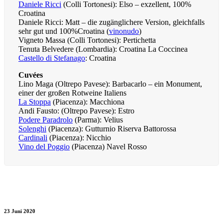
Daniele Ricci
(Colli Tortonesi): Elso – exzellent, 100%
Croatina
Daniele Ricci: Matt – die zugänglichere Version, gleichfalls
sehr gut und 100%Croatina (
vinonudo
)
Vigneto Massa (Colli Tortonesi): Pertichetta
Tenuta Belvedere (Lombardia): Croatina La Coccinea
Castello di Stefanago
: Croatina
Cuvées
Lino Maga (Oltrepo Pavese): Barbacarlo – ein Monument,
einer der großen Rotweine Italiens
La Stoppa
(Piacenza): Macchiona
Andi Fausto: (Oltrepo Pavese): Estro
Podere Paradrolo
(Parma): Velius
Solenghi
(Piacenza): Gutturnio Riserva Battorossa
Cardinali
(Piacenza): Nicchio
Vino del Poggio
(Piacenza) Navel Rosso
23 Juni 2020