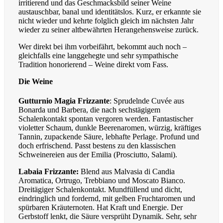
irritierend und das Geschmacksbild seiner Weine
austauschbar, banal und identitätslos. Kurz, er erkannte sie
nicht wieder und kehrte folglich gleich im nächsten Jahr
wieder zu seiner altbewährten Herangehensweise zurück.
Wer direkt bei ihm vorbeifährt, bekommt auch noch –
gleichfalls eine langgehegte und sehr sympathische
Tradition honorierend – Weine direkt vom Fass.
Die Weine
Gutturnio Magia Frizzante
: Sprudelnde Cuvée aus
Bonarda und Barbera, die nach sechstägigem
Schalenkontakt spontan vergoren werden. Fantastischer
violetter Schaum, dunkle Beerenaromen, würzig, kräftiges
Tannin, zupackende Säure, lebhafte Perlage. Profund und
doch erfrischend. Passt bestens zu den klassischen
Schweinereien aus der Emilia (Prosciutto, Salami).
Labaia Frizzante:
Blend aus Malvasia di Candia
Aromatica, Ortrugo, Trebbiano und Moscato Bianco.
Dreitägiger Schalenkontakt. Mundfüllend und dicht,
eindringlich und fordernd, mit gelben Fruchtaromen und
spürbaren Kräuternoten. Hat Kraft und Energie. Der
Gerbstoff lenkt, die Säure versprüht Dynamik. Sehr, sehr