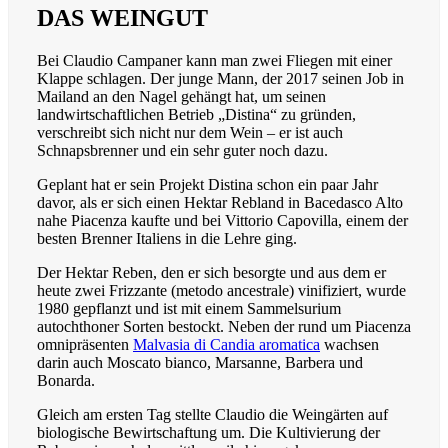
DAS WEINGUT
Bei Claudio Campaner kann man zwei Fliegen mit einer
Klappe schlagen. Der junge Mann, der 2017 seinen Job in
Mailand an den Nagel gehängt hat, um seinen
landwirtschaftlichen Betrieb „Distina“ zu gründen,
verschreibt sich nicht nur dem Wein – er ist auch
Schnapsbrenner und ein sehr guter noch dazu.
Geplant hat er sein Projekt Distina schon ein paar Jahr
davor, als er sich einen Hektar Rebland in Bacedasco Alto
nahe Piacenza kaufte und bei Vittorio Capovilla, einem der
besten Brenner Italiens in die Lehre ging.
Der Hektar Reben, den er sich besorgte und aus dem er
heute zwei Frizzante (metodo ancestrale) vinifiziert, wurde
1980 gepflanzt und ist mit einem Sammelsurium
autochthoner Sorten bestockt. Neben der rund um Piacenza
omnipräsenten
Malvasia di Candia aromatica
wachsen
darin auch Moscato bianco, Marsanne, Barbera und
Bonarda.
Gleich am ersten Tag stellte Claudio die Weingärten auf
biologische Bewirtschaftung um. Die Kultivierung der