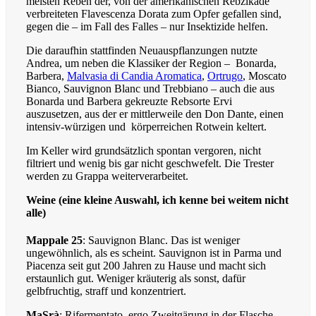
meisten Reben der, von der amerikanischen Rebzikade
verbreiteten Flavescenza Dorata zum Opfer gefallen sind,
gegen die – im Fall des Falles – nur Insektizide helfen.
Die daraufhin stattfinden Neuauspflanzungen nutzte
Andrea, um neben die Klassiker der Region –
Bonarda,
Barbera,
Malvasia di Candia Aromatica
,
Ortrugo
, Moscato
Bianco, Sauvignon Blanc und Trebbiano – auch die aus
Bonarda und Barbera gekreuzte Rebsorte Ervi
auszusetzen, aus der er mittlerweile den Don Dante, einen
intensiv-würzigen und
körperreichen Rotwein keltert.
Im Keller wird grundsätzlich spontan vergoren, nicht
filtriert und wenig bis gar nicht geschwefelt. Die Trester
werden zu Grappa weiterverarbeitet.
Weine
(eine kleine Auswahl, ich kenne bei weitem nicht
alle)
Mappale 25
: Sauvignon Blanc. Das ist weniger
ungewöhnlich, als es scheint. Sauvignon ist in Parma und
Piacenza seit gut 200 Jahren zu Hause und macht sich
erstaunlich gut. Weniger kräuterig als sonst, dafür
gelbfruchtig, straff und konzentriert.
MaSrà
: Rifermentato, ergo Zweitgärung in der Flasche.