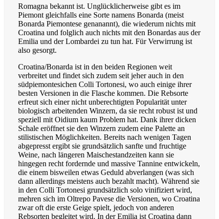
Romagna bekannt ist. Unglücklicherweise gibt es im
Piemont gleichfalls eine Sorte namens Bonarda (meist
Bonarda Piemontese genanannt), die wiederum nichts mit
Croatina und folglich auch nichts mit den Bonardas aus der
Emilia und der Lombardei zu tun hat.
Für Verwirrung ist
also gesorgt.
Croatina/Bonarda ist in den beiden Regionen weit
verbreitet und findet sich zudem seit jeher auch in den
südpiemontesichen Colli Tortonesi, wo auch einige ihrer
besten Versionen in die Flasche kommen. Die Rebsorte
erfreut sich einer nicht unberechtigten Popularität unter
biologisch arbeitenden Winzern, da sie recht robust ist und
speziell mit Oidium kaum Problem hat. Dank ihrer dicken
Schale eröffnet sie den Winzern zudem eine Palette an
stilistischen Möglichkeiten. Bereits nach wenigen Tagen
abgepresst ergibt sie grundsätzlich sanfte und fruchtige
Weine, nach längeren Maischestandzeiten kann sie
hingegen recht fordernde und massive Tannine entwickeln,
die einem bisweilen etwas Geduld abverlangen (was sich
dann allerdings meistens auch bezahlt macht). Während sie
in den Colli Tortonesi grundsätzlich solo vinifiziert wird,
mehren sich im Oltrepo Pavese die Versionen, wo Croatina
zwar oft die erste Geige spielt, jedoch von anderen
Rebsorten begleitet wird. In der Emilia ist Croatina dann