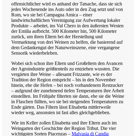
offensichtlicher wird es anhand der Tatsache, dass sie sich
jedes Wochenende ins Auto oder in den Zug setzt und von
Rom, wo sie bei Campagna Amica – einer
landwirtschaftlichen Vereinigung zur Aufwertung lokaler
Produkte – arbeitet, ins Val Chero in den äußersten Westen
der Emilia aufbricht. 500 Kilometer hin, 500 Kilometer
zurück, um ihren Eltern bei der Herstellung und
Vermarktung von drei Weinen zu helfen, die basierend auf
dem Gedankengut der Naturweinszene, eine vergangene
Sensorik wiederbeleben.
Wobei sich schon ihre Eltern und Großeltern den Avancen
der Agroindustrie größtenteils zu entziehen wussten. Die
vergärten ihre Weine – allesamt Frizzante, wie es der
Tradition der Region entspricht – bis in den November
hinein, ehe die Hefen – bei noch vorhandenem Restzucker
– aufgrund der zunehmend tiefen Temperaturen ihre Arbeit
einstellten. Im Frühjahr filterten sie dann, ehe sie die Weine
in Flaschen füllten, wo sie bei steigenden Temperaturen zu
Ende gärten. Das Filtern lässt Elisabetta mittlerweile
wieder weg, ansonsten ist fast alles gleichgeblieben.
Wie im Keller zollen Elisabetta und ihre Eltern auch im
Weingarten der Geschichte der Region Tribut. Die vier
wichtigsten Sorten Piacenzas –
Malvasia di Candia