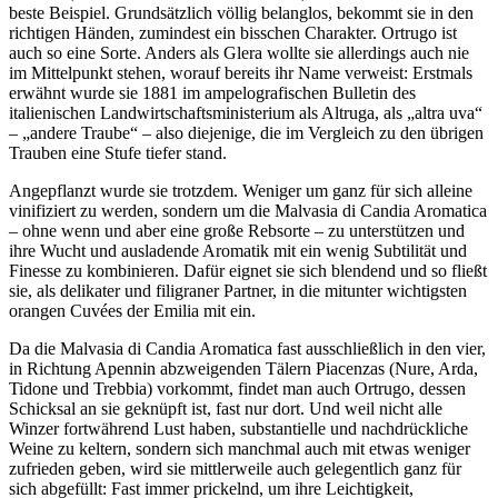
beste Beispiel. Grundsätzlich völlig belanglos, bekommt sie in den
richtigen Händen, zumindest ein bisschen Charakter. Ortrugo ist
auch so eine Sorte. Anders als Glera wollte sie allerdings auch nie
im Mittelpunkt stehen, worauf bereits ihr Name verweist: Erstmals
erwähnt wurde sie 1881 im ampelografischen Bulletin des
italienischen Landwirtschaftsministerium als Altruga, als „altra uva“
– „andere Traube“ – also diejenige, die im Vergleich zu den übrigen
Trauben eine Stufe tiefer stand.
Angepflanzt wurde sie trotzdem. Weniger um ganz für sich alleine
vinifiziert zu werden, sondern um die Malvasia di Candia Aromatica
– ohne wenn und aber eine große Rebsorte – zu unterstützen und
ihre Wucht und ausladende Aromatik mit ein wenig Subtilität und
Finesse zu kombinieren. Dafür eignet sie sich blendend und so fließt
sie, als delikater und filigraner Partner, in die mitunter wichtigsten
orangen Cuvées der Emilia mit ein.
Da die Malvasia di Candia Aromatica fast ausschließlich in den vier,
in Richtung Apennin abzweigenden Tälern Piacenzas (Nure, Arda,
Tidone und Trebbia) vorkommt, findet man auch Ortrugo, dessen
Schicksal an sie geknüpft ist, fast nur dort. Und weil nicht alle
Winzer fortwährend Lust haben, substantielle und nachdrückliche
Weine zu keltern, sondern sich manchmal auch mit etwas weniger
zufrieden geben, wird sie mittlerweile auch gelegentlich ganz für
sich abgefüllt: Fast immer prickelnd, um ihre Leichtigkeit,