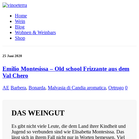
Home
Wein
Blog
Wohnen & Weinbars
Shop
25 Juni 2020
Emilio Montesissa – Old school Frizzante aus dem
Val Chero
AE
Barbera
,
Bonarda
,
Malvasia di Candia aromatica
,
Ortrugo
0
DAS WEINGUT
Es gibt nicht viele Leute, die dem Land ihrer Kindheit und
Jugend so verbunden sind wie Elisabetta Montesissa. Das
lässt sich in ihrem Fall nicht nur in Worten bemessen. Viel