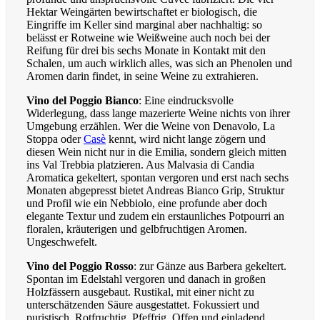
Hektar Weingärten bewirtschaftet er biologisch, die
Eingriffe im Keller sind marginal aber nachhaltig: so
belässt er Rotweine wie Weißweine auch noch bei der
Reifung für drei bis sechs Monate in Kontakt mit den
Schalen, um auch wirklich alles, was sich an Phenolen und
Aromen darin findet, in seine Weine zu extrahieren.
Vino del Poggio Bianco
: Eine eindrucksvolle
Widerlegung, dass lange mazerierte Weine nichts von ihrer
Umgebung erzählen. Wer die Weine von Denavolo, La
Stoppa oder
Casè
kennt, wird nicht lange zögern und
diesen Wein nicht nur in die Emilia, sondern gleich mitten
ins Val Trebbia platzieren. Aus Malvasia di Candia
Aromatica gekeltert, spontan vergoren und erst nach sechs
Monaten abgepresst bietet Andreas Bianco Grip, Struktur
und Profil wie ein Nebbiolo, eine profunde aber doch
elegante Textur und zudem ein erstaunliches Potpourri an
floralen, kräuterigen und gelbfruchtigen Aromen.
Ungeschwefelt.
Vino del Poggio Rosso
: zur Gänze aus Barbera gekeltert.
Spontan im Edelstahl vergoren und danach in großen
Holzfässern ausgebaut. Rustikal, mit einer nicht zu
unterschätzenden Säure ausgestattet. Fokussiert und
puristisch. Rotfruchtig. Pfeffrig. Offen und einladend.