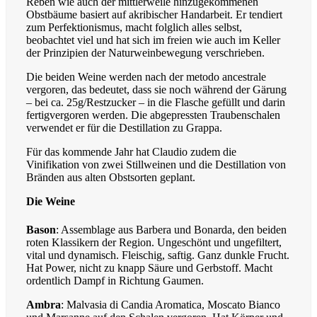
Reben wie auch der mittlerweile hinzugekommenen
Obstbäume basiert auf akribischer Handarbeit. Er tendiert
zum Perfektionismus, macht folglich alles selbst,
beobachtet viel und hat sich im freien wie auch im Keller
der Prinzipien der Naturweinbewegung verschrieben.
Die beiden Weine werden nach der metodo ancestrale
vergoren, das bedeutet, dass sie noch während der Gärung
– bei ca. 25g/Restzucker – in die Flasche gefüllt und darin
fertigvergoren werden. Die abgepressten Traubenschalen
verwendet er für die Destillation zu Grappa.
Für das kommende Jahr hat Claudio zudem die
Vinifikation von zwei Stillweinen und die Destillation von
Bränden aus alten Obstsorten geplant.
Die Weine
Bason
: Assemblage aus Barbera und Bonarda, den beiden
roten Klassikern der Region. Ungeschönt und ungefiltert,
vital und dynamisch. Fleischig, saftig. Ganz dunkle Frucht.
Hat Power, nicht zu knapp Säure und Gerbstoff. Macht
ordentlich Dampf in Richtung Gaumen.
Ambra
: Malvasia di Candia Aromatica, Moscato Bianco