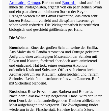
Aromatica
,
Ortrugo
, Barbera und
Bonarda
– sind auch bei
ihnen die Protagonisten, ergänzt von ein paar Reihen Syrah
und ein paar alten autochthonen Sorten der Region.
Erzogen werden sie im Guyot Piacentino, das einen sehr
kurzen Rebschnitt vorsieht und die spätere Lesemenge
schon vorab reduziert. Die Weingartenarbeit ist zertifiziert
biologisch und geschieht größtenteils per Hand.
Die Weine
Buonissima
: Einer der großen Schaumweine der Emilia.
Aus Malvasia di Candia Aromatica und Ortrugo gekeltert.
Aufgrund einer zehntägigen Mazeration der Schalen mit
Ecken und Kanten, fordernd aber doch auch animierend
und einladend. Hat trotz seines geringen Alkohols
ordentlich Kraft und Substanz. Öffnet sich einem breiten
Aromaspektrum aus Kräutern, Zitrusfrüchten und
reifem
Steinobst. Lebhaft und strukturiert bis zum Gaumen. Reift
mit Sicherheit blendend.
Rosissima
: Rosé-Frizzante aus Barbera und Bonarda.
Nach dem Salasso-Prinzip hergestellt. Dabei wird der unter
dem Druck der aufeinanderliegenden Trauben abfließende
Most aufgefangen und vergoren. Die Zweitgärung findet
wiederum in der Flasche statt. Hat eine lebhafte Säure,