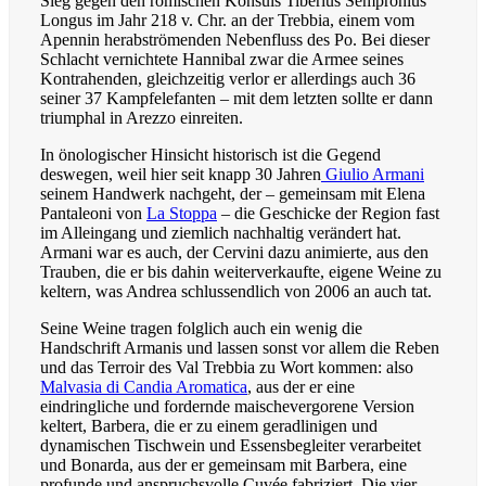
Sieg gegen den römischen Konsuls Tiberius Sempronius
Longus im Jahr 218 v. Chr. an der Trebbia, einem vom
Apennin herabströmenden Nebenfluss des Po. Bei dieser
Schlacht vernichtete Hannibal zwar die Armee seines
Kontrahenden, gleichzeitig verlor er allerdings auch 36
seiner 37 Kampfelefanten – mit dem letzten sollte er dann
triumphal in Arezzo einreiten.
In önologischer Hinsicht historisch ist die Gegend
deswegen, weil hier seit knapp 30 Jahren
Giulio Armani
seinem Handwerk nachgeht, der – gemeinsam mit Elena
Pantaleoni von
La Stoppa
– die Geschicke der Region fast
im Alleingang und ziemlich nachhaltig verändert hat.
Armani war es auch, der Cervini dazu animierte, aus den
Trauben, die er bis dahin weiterverkaufte, eigene Weine zu
keltern, was Andrea schlussendlich von 2006 an auch tat.
Seine Weine tragen folglich auch ein wenig die
Handschrift Armanis und lassen sonst vor allem die Reben
und das Terroir des Val Trebbia zu Wort kommen: also
Malvasia di Candia Aromatica
, aus der er eine
eindringliche und fordernde maischevergorene Version
keltert, Barbera, die er zu einem geradlinigen und
dynamischen Tischwein und Essensbegleiter verarbeitet
und Bonarda, aus der er gemeinsam mit Barbera, eine
profunde und anspruchsvolle Cuvée fabriziert. Die vier