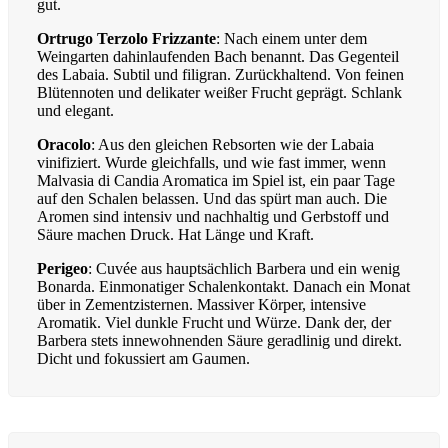
gut.
Ortrugo Terzolo Frizzante
: Nach einem unter dem
Weingarten dahinlaufenden Bach benannt. Das Gegenteil
des Labaia. Subtil und filigran. Zurückhaltend. Von feinen
Blütennoten und delikater weißer Frucht geprägt. Schlank
und elegant.
Oracolo
: Aus den gleichen Rebsorten wie der Labaia
vinifiziert. Wurde gleichfalls, und wie fast immer, wenn
Malvasia di Candia Aromatica im Spiel ist, ein paar Tage
auf den Schalen belassen. Und das spürt man auch. Die
Aromen sind intensiv und nachhaltig und Gerbstoff und
Säure machen Druck. Hat Länge und Kraft.
Perigeo
: Cuvée aus hauptsächlich Barbera und ein wenig
Bonarda. Einmonatiger Schalenkontakt. Danach ein Monat
über in Zementzisternen. Massiver Körper, intensive
Aromatik. Viel dunkle Frucht und Würze. Dank der, der
Barbera stets innewohnenden Säure geradlinig und direkt.
Dicht und fokussiert am Gaumen.