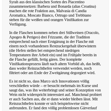
Syrah aus den klassischen Sorten des Piacentino
zusammensetzen: Barbera und Bonarda (alias Croatina)
machen die rote Fraktion aus, Malvasia di Candia
Aromatica, Moscato Bianco, Ortrugo und Trebbiano
stehen für die weißen und orangen Vinifikation zur
Verfügung.
In die Flaschen kommen neben drei Stillweinen (Oracolo,
Apogeo & Perigeo) drei Frizzante, die der Tradition
entsprechend nach einer Erstgärung in der Flasche mit
einem noch vorhandenen Restzuckergehalt überwintern
(die Hefen stellen bei entsprechend niedrigen
Temperaturen ihre Arbeit ein) und im Frühjahr bereits in
die Flasche gefüllt, fertig gären. Der komplette
Vinifikationsprozess läuft nach altem Vorbild ab, das heißt,
dass weder Reinzuchthefen verwendet werden, noch
filtriert oder am Ende der Zweitgärung degorgiert wird.
Es ist nicht so, dass Marco sich Innovationen völlig
verschließen würde – er besucht mehrmals im Kurse und
saugt das, was ihn weiterbringt und seiner Konzeption von
Wein nicht widerspricht interessiert auf. Manchmal probiert
er auch Sachen aus, die er dann wieder bleiben lässt. Mit
Reinzuchthefen konnte er sich beispielsweise nicht
anfreunden. Er fand den völlig problemlosen Gärverlauf