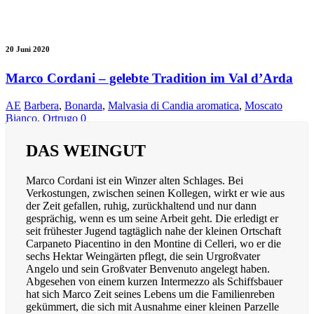
20 Juni 2020
Marco Cordani – gelebte Tradition im Val d’Arda
AE
Barbera
,
Bonarda
,
Malvasia di Candia aromatica
,
Moscato
Bianco
,
Ortrugo
0
DAS WEINGUT
Marco Cordani ist ein Winzer alten Schlages. Bei
Verkostungen, zwischen seinen Kollegen, wirkt er wie aus
der Zeit gefallen, ruhig, zurückhaltend und nur dann
gesprächig, wenn es um seine Arbeit geht. Die erledigt er
seit frühester Jugend tagtäglich nahe der kleinen Ortschaft
Carpaneto Piacentino in den Montine di Celleri, wo er die
sechs Hektar Weingärten pflegt, die sein Urgroßvater
Angelo und sein Großvater Benvenuto angelegt haben.
Abgesehen von einem kurzen Intermezzo als Schiffsbauer
hat sich Marco Zeit seines Lebens um die Familienreben
gekümmert, die sich mit Ausnahme einer kleinen Parzelle