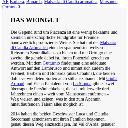
AE
Barbera
,
Bonarda
,
Malvasia di Candia aromatica
,
Marsanne
,
Ortrugo
0
DAS WEINGUT
Die Gegend rund um Piacenza ist eine wenig bekannte und
ziemlich unerschöpfliche Fundgrube für Freunde
handwerklich produzierter Weine. Sie hat mit der
Malvasia
di Candia Aromatica
eine der spannendsten weißen
Rebsorten Zentralitaliens zu bieten und mit Ortrugo eine
zweite, die gerade dabei ist, ihrem Potenzial gerecht zu
werden. Mit dem
Gutturnio
findet man eine adäquate
Antwort auf den Lambrusco und nimmt sich zudem die
Freiheit, Barbera und Bonarda (alias Croatina), die beiden
dafür verwendeten Sorten auch still auszubauen. Mit
Giulia
Armani
und Elena Pantaleoni von
La Stoppa
gibt es zwei
überragende Persönlichkeiten, die seit mittlerweile drei
Jahrzehnten einen – weit vom Mainstream entfernten –
Weg weisen und zeigen, was in den zum Apennin
hinauflaufenden Tälern alles möglich ist.
2014 haben die beiden Geschwister Luca und Claudia
Saccomani gemeinsam mit ihren Familien begonnen,
genau diesen Weg einzuschlagen. Im Val d’Arda, genauer