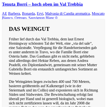
Tenuta Borri – hoch oben im Val Trebbia
AE
Barbera
,
Bonarda
,
Ervi
,
Malvasia di Candia aromatica
,
Moscato
Bianco
,
Ortrugo
,
Sauvignon Blanc
0
DAS WEINGUT
Früher lief durch das Val Trebbia, dem laut Ernest
Hemingway schönsten Tal der Welt, eine „via del sale“,
eine Salzstraße. Verpflegung für die Handelsreisenden gab
es unter anderem in Travo, wo die Familie Borri eine
Osteria hatte. Das Gasthaus gibt es nicht mehr, geblieben
sind allerdings drei Hektar Reben, aus denen Andrea
Pradelli, ein Diplomlandwirt, gemeinsam mit seiner Mutter
Gabriella Borri ein erstaunlich umfangreiches Sortiment an
Weinen keltert.
Die Weingärten liegen zwischen 400 und 700 Metern,
basieren größtenteils auf Kalkmergel (wie in der
Steiermark und im Collio) und exponieren sich in Richtung
Süden und Südwesten. Die Bewirtschaftung erfolgt fast
überall per Hand und ist generell biologisch, wobei man
sich nicht zertifizieren lassen will, da im Jahr 2008 die