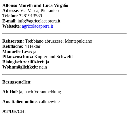
Alfonso Morelli und Luca Virgilio
Adresse
: Via Vasca, Pietranico
Telefon
: 3281913589
E-mail
: info@agricolacaprera.it
Webseite
:
agricolacaprera.it
Rebsorten:
Trebbiano abruzzese; Montepulciano
Rebfläche:
4 Hektar
Manuelle Lese:
ja
Pflanzenschutz:
Kupfer und Schwefel
Biologisch zertifiziert:
ja
Wohnmöglichkeit:
nein
Bezugsquellen
:
Ab Hof
: ja, nach Voranmeldung
Aus Italien online
: callmewine
AT/DE/CH
: –