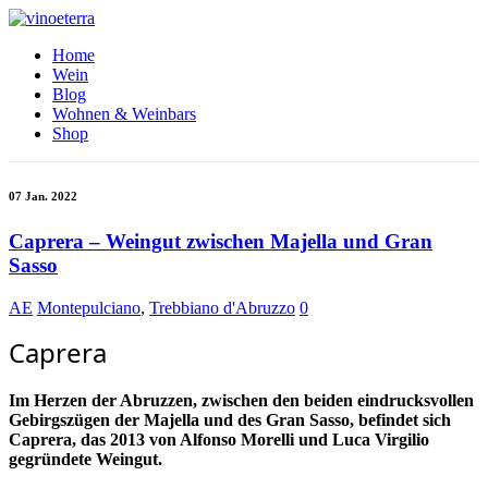
Home
Wein
Blog
Wohnen & Weinbars
Shop
07 Jan. 2022
Caprera – Weingut zwischen Majella und Gran
Sasso
AE
Montepulciano
,
Trebbiano d'Abruzzo
0
Caprera
Im Herzen der Abruzzen, zwischen den beiden eindrucksvollen
Gebirgszügen der Majella und des Gran Sasso, befindet sich
Caprera, das 2013 von Alfonso Morelli und Luca Virgilio
gegründete Weingut.