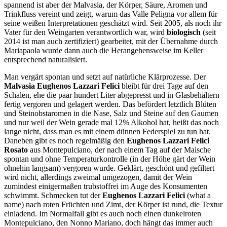
spannend ist aber der Malvasia, der Körper, Säure, Aromen und
Trinkfluss vereint und zeigt, warum das Valle Peligna vor allem für
seine weißen Interpretationen geschätzt wird. Seit 2005, als noch ihr
Vater für den Weingarten verantwortlich war, wird
biologisch
(seit
2014 ist man auch zertifiziert) gearbeitet, mit der Übernahme durch
Mariapaola wurde dann auch die Herangehensweise im Keller
entsprechend naturalisiert.
Man vergärt spontan und setzt auf natürliche Klärprozesse. Der
Malvasia Eughenos Lazzari Felici
bleibt für drei Tage auf den
Schalen, ehe die paar hundert Liter abgepresst und in Glasbehältern
fertig vergoren und gelagert werden. Das befördert letztlich Blüten
und Steinobstaromen in die Nase, Salz und Steine auf den Gaumen
und nur weil der Wein gerade mal 12% Alkohol hat, heißt das noch
lange nicht, dass man es mit einem dünnen Federspiel zu tun hat.
Daneben gibt es noch regelmäßig den
Eughenos Lazzari Felici
Rosato
aus Montepulciano, der nach einem Tag auf der Maische
spontan und ohne Temperaturkontrolle (in der Höhe gärt der Wein
ohnehin langsam) vergoren wurde. Geklärt, geschönt und gefiltert
wird nicht, allerdings zweimal umgezogen, damit der Wein
zumindest einigermaßen trubstoffrei im Auge des Konsumenten
schwimmt. Schmecken tut der
Eughenos Lazzari Felici
(what a
name) nach roten Früchten und Zimt, der Körper ist rund, die Textur
einladend. Im Normalfall gibt es auch noch einen dunkelroten
Montepulciano, den Nonno Mariano, doch hängt das immer auch