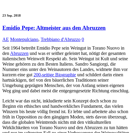
23 Sep. 2018
Emidio Pepe: Altmeister aus den Abruzzen
AE
Montepulciano
,
Trebbiano d'Abruzzo
0
Seit 1964 betreibt Emidio Pepe sein Weingut in Torano Nuovo in
den
Abruzzen
und was er seither geleistet hat, nötigt der gesamten
italienischen Weinwelt Respekt ab. Sein Weingut ist Kult und seine
Weine gehören zu den Besten Italiens. Sandro Sangiorgi, die
Nummer eins unter den Weinautoren des Landes, widmete ihm vor
kurzem eine gut
200-seitige Biographie
und schildert darin einen
hartnäckigen, tief von den bäuerlichen Traditionen seiner
Umgebung geprägten Menschen, der von Anfang seinen eigenen
Weg ging und dabei meist die entgegengesetzte Richtung einschlug.
Leicht war das nicht, inkludierte sein Konzept doch schon zu
Beginn ein ethisches und handwerkliches Fundament, das vielen
Winzern bis heute völlig fremd ist. Er lebte und arbeitete also schon
früh in Opposition zu den gängigen Moden, stets davon überzeugt,
dass die globalen Weintrends nichts mit den vitikulturellen
Wirklichkeiten von Torano Nuovo und den Abruzzen zu tun hätten
und nur im seltensten Fall zu einer Verbesserung der Weinqualitäten