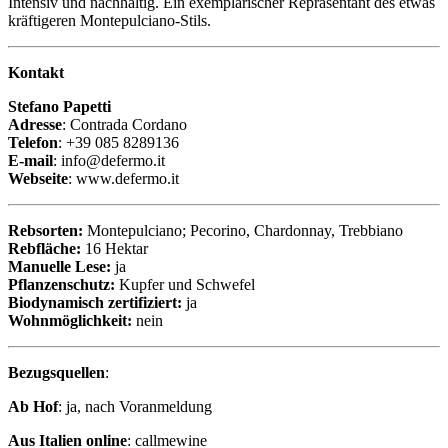
Intensiv und nachhaltig. Ein exemplarischer Repräsentant des etwas
kräftigeren Montepulciano-Stils.
Kontakt
Stefano Papetti
Adresse
: Contrada Cordano
Telefon
: +39 085 8289136
E-mail
: info@defermo.it
Webseite
: www.defermo.it
Rebsorten:
Montepulciano; Pecorino, Chardonnay, Trebbiano
Rebfläche:
16 Hektar
Manuelle Lese:
ja
Pflanzenschutz:
Kupfer und Schwefel
Biodynamisch zertifiziert:
ja
Wohnmöglichkeit:
nein
Bezugsquellen
:
Ab Hof
: ja, nach Voranmeldung
Aus Italien online
: callmewine