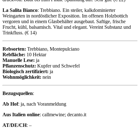
La Salita Bianco
: Trebbiano. Ein steiler, kalkdominierter
Weingarten in nordöstlicher Exposition. Im offenen Holzbottich
vergoren und in einem Glasbehälter ausgebaut. Saftige, frische
Frucht, kühl, balsamisch. Vital und elegant. Vereint Substanz und
Trinkfluss. (€ 14)
Rebsorten:
Trebbiano, Montepulciano
Rebfläche:
10 Hektar
Manuelle Lese:
ja
Pflanzenschutz:
Kupfer und Schwefel
Biologisch zertifiziert:
ja
Wohnmöglichkeit:
nein
Bezugsquellen
:
Ab Hof
: ja, nach Voranmeldung
Aus Italien online
: callmewine; decanto.it
AT/DE/CH
: –