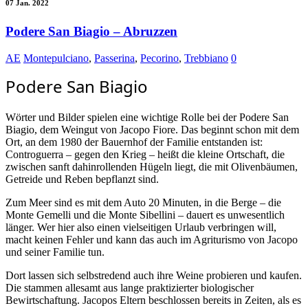
07 Jan. 2022
Podere San Biagio – Abruzzen
AE
Montepulciano
,
Passerina
,
Pecorino
,
Trebbiano
0
Podere San Biagio
Wörter und Bilder spielen eine wichtige Rolle bei der Podere San
Biagio, dem Weingut von Jacopo Fiore. Das beginnt schon mit dem
Ort, an dem 1980 der Bauernhof der Familie entstanden ist:
Controguerra – gegen den Krieg – heißt die kleine Ortschaft, die
zwischen sanft dahinrollenden Hügeln liegt, die mit Olivenbäumen,
Getreide und Reben bepflanzt sind.
Zum Meer sind es mit dem Auto 20 Minuten, in die Berge – die
Monte Gemelli und die Monte Sibellini – dauert es unwesentlich
länger. Wer hier also einen vielseitigen Urlaub verbringen will,
macht keinen Fehler und kann das auch im Agriturismo von Jacopo
und seiner Familie tun.
Dort lassen sich selbstredend auch ihre Weine probieren und kaufen.
Die stammen allesamt aus lange praktizierter biologischer
Bewirtschaftung. Jacopos Eltern beschlossen bereits in Zeiten, als es