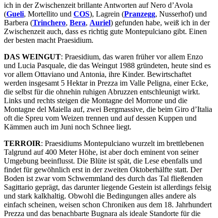
ich in der Zwischenzeit brillante Antworten auf Nero d’Avola
(
Gueli
, Mortellito und
COS
), Lagrein (
Pranzegg
, Nusserhof) und
Barbera (
Trinchero
,
Bera
,
Auriel
) gefunden habe, weiß ich in der
Zwischenzeit auch, dass es richtig gute Montepulciano gibt. Einen
der besten macht Praesidium.
DAS WEINGUT
: Praesidium, das waren früher vor allem Enzo
und Lucia Pasquale, die das Weingut 1988 gründeten, heute sind es
vor allem Ottaviano und Antonia, ihre Kinder. Bewirtschaftet
werden insgesamt 5 Hektar in Prezza im Valle Peligna, einer Ecke,
die selbst für die ohnehin ruhigen Abruzzen entschleunigt wirkt.
Links und rechts steigen die Montagne del Morrone und die
Montagne del Maiella auf, zwei Bergmassive, die beim Giro d’Italia
oft die Spreu vom Weizen trennen und auf dessen Kuppen und
Kämmen auch im Juni noch Schnee liegt.
TERROIR
: Praesidiums Montepulciano wurzelt im brettlebenen
Talgrund auf 400 Meter Höhe, ist aber doch eminent von seiner
Umgebung beeinflusst. Die Blüte ist spät, die Lese ebenfalls und
findet für gewöhnlich erst in der zweiten Oktoberhälfte statt. Der
Boden ist zwar vom Schwemmland des durch das Tal fließenden
Sagittario geprägt, das darunter liegende Gestein ist allerdings felsig
und stark kalkhaltig. Obwohl die Bedingungen alles andere als
einfach scheinen, weisen schon Chroniken aus dem 18. Jahrhundert
Prezza und das benachbarte Bugnara als ideale Standorte für die