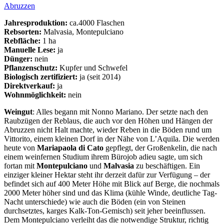
Abruzzen
Jahresproduktion:
ca.4000 Flaschen
Rebsorten:
Malvasia, Montepulciano
Rebfläche:
1 ha
Manuelle Lese:
ja
Dünger:
nein
Pflanzenschutz:
Kupfer und Schwefel
Biologisch zertifiziert:
ja (seit 2014)
Direktverkauf:
ja
Wohnmöglichkeit:
nein
Weingut
: Alles begann mit Nonno Mariano. Der setzte nach den
Raubzügen der Reblaus, die auch vor den Höhen und Hängen der
Abruzzen nicht Halt machte, wieder Reben in die Böden rund um
Vittorito, einem kleinen Dorf in der Nähe von L’Aquila. Die werden
heute von
Mariapaola di Cato
gepflegt, der Großenkelin, die nach
einem weinfernen Studium ihrem Bürojob adieu sagte, um sich
fortan mit
Montepulciano
und
Malvasia
zu beschäftigen. Ein
einziger kleiner Hektar steht ihr derzeit dafür zur Verfügung – der
befindet sich auf 400 Meter Höhe mit Blick auf Berge, die nochmals
2000 Meter höher sind und das Klima (kühle Winde, deutliche Tag-
Nacht unterschiede) wie auch die Böden (ein von Steinen
durchsetztes, karges Kalk-Ton-Gemisch) seit jeher beeinflussen.
Dem Montepulciano verleiht das die notwendige Struktur, richtig