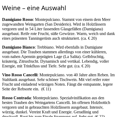
Weine – eine Auswahl
Damigiano Rosso
: Montepulciano. Stammt von einem dem Meer
zugewandten Weingarten (San Desiderio). Wird in Holzfässern
vergoren und in 54 Liter fassenden Glasgefäßen (Damigiana)
ausgebaut. Reife rote Frucht, süße Gewürze. Warm, weich und dank
eines präsenten Tanningerüsts auch strukturiert. (ca. € 20)
Damigiano Bianco
: Trebbiano. Wird ebenfalls in Damigiane
ausgebaut. Die Trauben stammen allerdings von einer kühleren,
vom nahen Apennin geprägten Lage (La Salita). Gelbfruchtig,
kräuterig, Zitrusfrucht. Dynamisch und vertikal. Lebendig, voller
Energie, mit Trinkfluss und Tiefe. Sehr gut. (ca. € 20)
Vino Rosso Cancelli
: Montepulciano. von 40 Jahre alten Reben. Im
Stahltank ausgebaut. Sehr schöner Tischwein. Mit viel reifer roter
Frucht und einladend würzigen Noten. Fängt die entspannte, legere
Seite der Rebsorte ein.
(€ 11)
Rosso Contrada
: Montepulciano. Spezialvinifikation aus den
besten Trauben des Weingartens Cancelli. Im offenen Holzbottich
vergoren und in gebrauchten Holzfässern ausgebaut. Intensiv,
würzig, dunkel. Vereint Kraft und Energie. Geradlinig und
druckvoll. Baut bis zum Finale Spannung auf. Sehr gut. (€ 22)