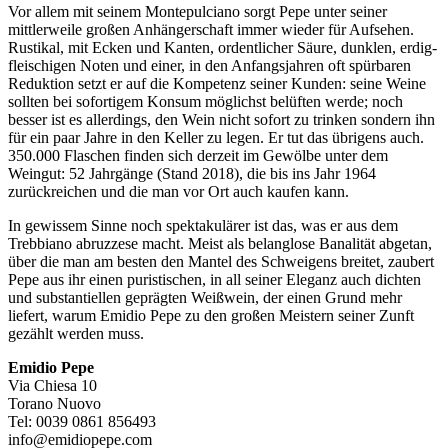
Vor allem mit seinem Montepulciano sorgt Pepe unter seiner
mittlerweile großen Anhängerschaft immer wieder für Aufsehen.
Rustikal, mit Ecken und Kanten, ordentlicher Säure, dunklen, erdig-
fleischigen Noten und einer, in den Anfangsjahren oft spürbaren
Reduktion setzt er auf die Kompetenz seiner Kunden: seine Weine
sollten bei sofortigem Konsum möglichst belüften werde; noch
besser ist es allerdings, den Wein nicht sofort zu trinken sondern ihn
für ein paar Jahre in den Keller zu legen. Er tut das übrigens auch.
350.000 Flaschen finden sich derzeit im Gewölbe unter dem
Weingut: 52 Jahrgänge (Stand 2018), die bis ins Jahr 1964
zurückreichen und die man vor Ort auch kaufen kann.
In gewissem Sinne noch spektakulärer ist das, was er aus dem
Trebbiano abruzzese macht. Meist als belanglose Banalität abgetan,
über die man am besten den Mantel des Schweigens breitet, zaubert
Pepe aus ihr einen puristischen, in all seiner Eleganz auch dichten
und substantiellen geprägten Weißwein, der einen Grund mehr
liefert, warum Emidio Pepe zu den großen Meistern seiner Zunft
gezählt werden muss.
Emidio Pepe
Via Chiesa 10
Torano Nuovo
Tel: 0039 0861 856493
info@emidiopepe.com