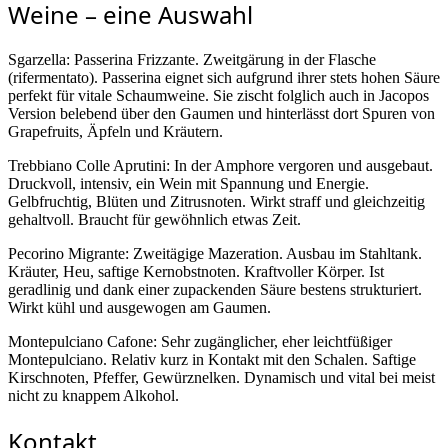
Weine – eine Auswahl
Sgarzella: Passerina Frizzante. Zweitgärung in der Flasche
(rifermentato). Passerina eignet sich aufgrund ihrer stets hohen Säure
perfekt für vitale Schaumweine. Sie zischt folglich auch in Jacopos
Version belebend über den Gaumen und hinterlässt dort Spuren von
Grapefruits, Äpfeln und Kräutern.
Trebbiano Colle Aprutini: In der Amphore vergoren und ausgebaut.
Druckvoll, intensiv, ein Wein mit Spannung und Energie.
Gelbfruchtig, Blüten und Zitrusnoten. Wirkt straff und gleichzeitig
gehaltvoll. Braucht für gewöhnlich etwas Zeit.
Pecorino Migrante: Zweitägige Mazeration. Ausbau im Stahltank.
Kräuter, Heu, saftige Kernobstnoten. Kraftvoller Körper. Ist
geradlinig und dank einer zupackenden Säure bestens strukturiert.
Wirkt kühl und ausgewogen am Gaumen.
Montepulciano Cafone: Sehr zugänglicher, eher leichtfüßiger
Montepulciano. Relativ kurz in Kontakt mit den Schalen. Saftige
Kirschnoten, Pfeffer, Gewürznelken. Dynamisch und vital bei meist
nicht zu knappem Alkohol.
Kontakt