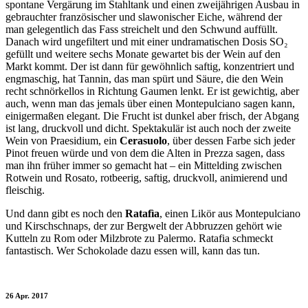
spontane Vergärung im Stahltank und einen zweijährigen Ausbau in
gebrauchter französischer und slawonischer Eiche, während der
man gelegentlich das Fass streichelt und den Schwund auffüllt.
Danach wird ungefiltert und mit einer undramatischen Dosis SO₂
gefüllt und weitere sechs Monate gewartet bis der Wein auf den
Markt kommt. Der ist dann für gewöhnlich saftig, konzentriert und
engmaschig, hat Tannin, das man spürt und Säure, die den Wein
recht schnörkellos in Richtung Gaumen lenkt. Er ist gewichtig, aber
auch, wenn man das jemals über einen Montepulciano sagen kann,
einigermaßen elegant. Die Frucht ist dunkel aber frisch, der Abgang
ist lang, druckvoll und dicht. Spektakulär ist auch noch der zweite
Wein von Praesidium, ein
Cerasuolo
, über dessen Farbe sich jeder
Pinot freuen würde und von dem die Alten in Prezza sagen, dass
man ihn früher immer so gemacht hat – ein Mittelding zwischen
Rotwein und Rosato, rotbeerig, saftig, druckvoll, animierend und
fleischig.
Und dann gibt es noch den
Ratafìa
, einen Likör aus Montepulciano
und Kirschschnaps, der zur Bergwelt der Abbruzzen gehört wie
Kutteln zu Rom oder Milzbrote zu Palermo. Ratafia schmeckt
fantastisch. Wer Schokolade dazu essen will, kann das tun.
26 Apr. 2017