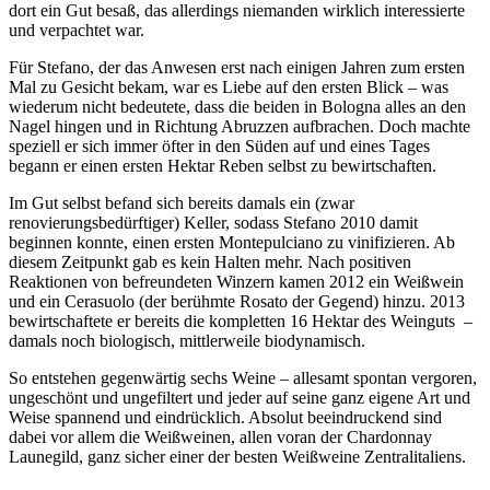
dort ein Gut besaß, das allerdings niemanden wirklich interessierte
und verpachtet war.
Für Stefano, der das Anwesen erst nach einigen Jahren zum ersten
Mal zu Gesicht bekam, war es Liebe auf den ersten Blick – was
wiederum nicht bedeutete, dass die beiden in Bologna alles an den
Nagel hingen und in Richtung Abruzzen aufbrachen. Doch machte
speziell er sich immer öfter in den Süden auf und eines Tages
begann er einen ersten Hektar Reben selbst zu bewirtschaften.
Im Gut selbst befand sich bereits damals ein (zwar
renovierungsbedürftiger) Keller, sodass Stefano 2010 damit
beginnen konnte, einen ersten Montepulciano zu vinifizieren. Ab
diesem Zeitpunkt gab es kein Halten mehr. Nach positiven
Reaktionen von befreundeten Winzern kamen 2012 ein Weißwein
und ein Cerasuolo (der berühmte Rosato der Gegend) hinzu. 2013
bewirtschaftete er bereits die kompletten 16 Hektar des Weinguts
–
damals noch biologisch, mittlerweile biodynamisch.
So entstehen gegenwärtig sechs Weine – allesamt spontan vergoren,
ungeschönt und ungefiltert und jeder auf seine ganz eigene Art und
Weise spannend und eindrücklich. Absolut beeindruckend sind
dabei vor allem die Weißweinen, allen voran der Chardonnay
Launegild, ganz sicher einer der besten Weißweine Zentralitaliens.