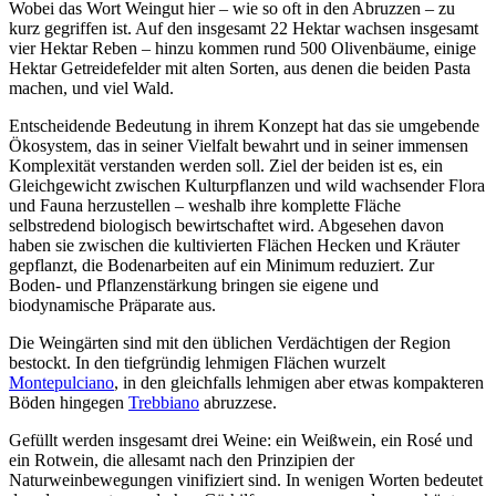
Wobei das
Wort Weingut hier – wie so oft in den Abruzzen – zu
kurz gegriffen ist. Auf den insgesamt 22 Hektar wachsen insgesamt
vier Hektar Reben – hinzu kommen rund 500 Olivenbäume, einige
Hektar Getreidefelder mit alten Sorten, aus denen die beiden Pasta
machen, und viel Wald.
Entscheidende Bedeutung in ihrem Konzept hat das sie umgebende
Ökosystem, das in seiner Vielfalt bewahrt und in seiner immensen
Komplexität verstanden werden soll. Ziel der beiden ist es, ein
Gleichgewicht zwischen Kulturpflanzen und wild wachsender Flora
und Fauna herzustellen – weshalb ihre komplette Fläche
selbstredend biologisch bewirtschaftet wird. Abgesehen davon
haben sie zwischen die kultivierten Flächen Hecken und Kräuter
gepflanzt, die Bodenarbeiten auf ein Minimum reduziert. Zur
Boden- und Pflanzenstärkung bringen sie eigene und
biodynamische Präparate aus.
Die Weingärten sind mit den üblichen Verdächtigen der Region
bestockt. In den tiefgründig lehmigen Flächen wurzelt
Montepulciano
, in den gleichfalls lehmigen aber etwas kompakteren
Böden hingegen
Trebbiano
abruzzese.
Gefüllt werden insgesamt drei Weine: ein Weißwein, ein Rosé und
ein Rotwein, die allesamt nach den Prinzipien der
Naturweinbewegungen vinifiziert sind. In wenigen Worten bedeutet