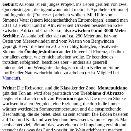
Geburt
: Ausonia ist ein junges Projekt, ins Leben gerufen von zwei
Quereinsteigern, die irgendwann nicht mehr als Apotheker (Simone)
und Ingenieurin (Francesca) arbeiten wollten. Mit Hilfe von
Simones Vater (einem leidenschaftlichen Entomologen) erstand man
2011 12 Hektar Land in Atri, einer seit Urzeiten besiedelten Ecke
zwischen Adria und Gran Sasso, also
zwischen 0 und 3000 Meter
Seehöhe
. Ausonia befindet sich auf ca. 250 Meter und ist vom
Osten von Meereswinden und vom Westen von Bergwinden
geprägt. Bevor die beiden 2012 so richtig loslegten, absolvierte
Simone ein
Önologiestudium
an der Universität Florenz, das ihm
vor allem zeigte, wie er nicht arbeiten wollte. Er beendete es
trotzdem erfolgreich, beschloss aber – anders als generell
unterrichtet – im Weingarten biologisch und im Keller im Sinne
inoffizieller Naturweinrichtlinien zu arbeiten (er ist Mitglied bei
Vinnatur
).
Weine
: Die Rebsorten sind die Klassiker der Zone,
Montepulciano
gibt den Ton an, wird aber paritätisch von
Trebbiano d’Abruzzo
begleitet und auch noch von
Pecorino
ergänzt. Die meisten Stöcke
wachsen in alten Pergolen, eine Erziehung, die durch die immer
wärmer werdenden Sommertemperaturen und die entsprechende
Beschattung, die sie bietet, ideal zu sein scheint. Die Böden basieren
auf Ton und Kalk und werden dann bewässert, wann es regnet. Man
beobachtet viel, hört auf das, was einem die Umgebung erzählt und
versucht das, was das Land vorgibt, im Wein erlebbar zu machen.