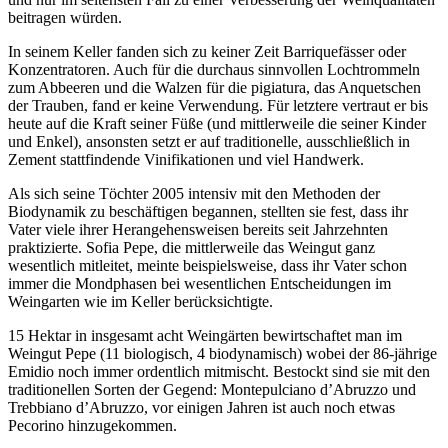
beitragen würden.
In seinem Keller fanden sich zu keiner Zeit Barriquefässer oder
Konzentratoren. Auch für die durchaus sinnvollen Lochtrommeln
zum Abbeeren und die Walzen für die pigiatura, das Anquetschen
der Trauben, fand er keine Verwendung. Für letztere vertraut er bis
heute auf die Kraft seiner Füße (und mittlerweile die seiner Kinder
und Enkel), ansonsten setzt er auf traditionelle, ausschließlich in
Zement stattfindende Vinifikationen und viel Handwerk.
Als sich seine Töchter 2005 intensiv mit den Methoden der
Biodynamik zu beschäftigen begannen, stellten sie fest, dass ihr
Vater viele ihrer Herangehensweisen bereits seit Jahrzehnten
praktizierte. Sofia Pepe, die mittlerweile das Weingut ganz
wesentlich mitleitet, meinte beispielsweise, dass ihr Vater schon
immer die Mondphasen bei wesentlichen Entscheidungen im
Weingarten wie im Keller berücksichtigte.
15 Hektar in insgesamt acht Weingärten bewirtschaftet man im
Weingut Pepe (11 biologisch, 4 biodynamisch) wobei der 86-j
ä
hrige
Emidio noch immer ordentlich mitmischt. Bestockt sind sie mit den
traditionellen Sorten der Gegend: Montepulciano d’Abruzzo und
Trebbiano d’Abruzzo, vor einigen Jahren ist auch noch etwas
Pecorino hinzugekommen.