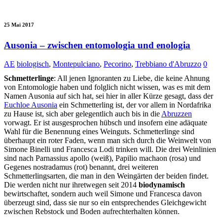
25 Mai 2017
Ausonia – zwischen entomologia und enologia
AE
biologisch
,
Montepulciano
,
Pecorino
,
Trebbiano d'Abruzzo
0
Schmetterlinge
: All jenen Ignoranten zu Liebe, die keine Ahnung
von Entomologie haben und folglich nicht wissen, was es mit dem
Namen Ausonia auf sich hat, sei hier in aller Kürze gesagt, dass der
Euchloe Ausonia
ein Schmetterling ist, der vor allem in Nordafrika
zu Hause ist, sich aber gelegentlich auch bis in die
Abruzzen
vorwagt. Er ist ausgesprochen hübsch und insofern eine adäquate
Wahl für die Benennung eines Weinguts. Schmetterlinge sind
überhaupt ein roter Faden, wenn man sich durch die Weinwelt von
Simone Binelli und Francesca Lodi trinken will. Die drei Weinlinien
sind nach Parnassius apollo (weiß), Papilio machaon (rosa) und
Gegenes nostradamus (rot) benannt, drei weiteren
Schmetterlingsarten, die man in den Weingärten der beiden findet.
Die werden nicht nur ihretwegen seit 2014
biodynamisch
bewirtschaftet, sondern auch weil Simone und Francesca davon
überzeugt sind, dass sie nur so ein entsprechendes Gleichgewicht
zwischen Rebstock und Boden aufrechterhalten können.