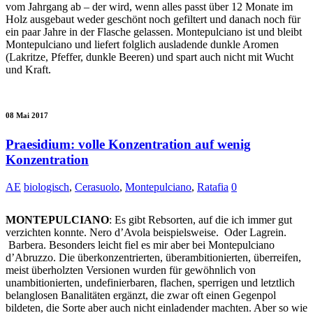
vom Jahrgang ab – der wird, wenn alles passt über 12 Monate im
Holz ausgebaut weder geschönt noch gefiltert und danach noch für
ein paar Jahre in der Flasche gelassen. Montepulciano ist und bleibt
Montepulciano und liefert folglich ausladende dunkle Aromen
(Lakritze, Pfeffer, dunkle Beeren) und spart auch nicht mit Wucht
und Kraft.
08 Mai 2017
Praesidium: volle Konzentration auf wenig
Konzentration
AE
biologisch
,
Cerasuolo
,
Montepulciano
,
Ratafia
0
MONTEPULCIANO
: Es gibt Rebsorten, auf die ich immer gut
verzichten konnte. Nero d’Avola beispielsweise. Oder Lagrein.
Barbera. Besonders leicht fiel es mir aber bei Montepulciano
d’Abruzzo. Die überkonzentrierten, überambitionierten, überreifen,
meist überholzten Versionen wurden für gewöhnlich von
unambitionierten, undefinierbaren, flachen, sperrigen und letztlich
belanglosen Banalitäten ergänzt, die zwar oft einen Gegenpol
bildeten, die Sorte aber auch nicht einladender machten. Aber so wie