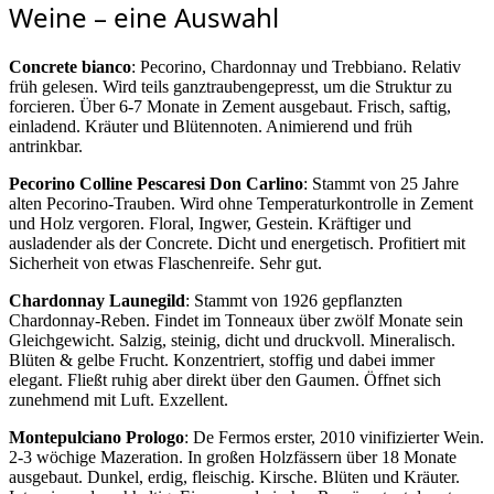
Weine – eine Auswahl
Concrete bianco
: Pecorino, Chardonnay und Trebbiano. Relativ
früh gelesen. Wird teils ganztraubengepresst, um die Struktur zu
forcieren. Über 6-7 Monate in Zement ausgebaut. Frisch, saftig,
einladend. Kräuter und Blütennoten. Animierend und früh
antrinkbar.
Pecorino Colline Pescaresi Don Carlino
: Stammt von 25 Jahre
alten Pecorino-Trauben. Wird ohne Temperaturkontrolle in Zement
und Holz vergoren. Floral, Ingwer, Gestein. Kräftiger und
ausladender als der Concrete. Dicht und energetisch. Profitiert mit
Sicherheit von etwas Flaschenreife. Sehr gut.
Chardonnay Launegild
: Stammt von 1926 gepflanzten
Chardonnay-Reben. Findet im Tonneaux über zwölf Monate sein
Gleichgewicht. Salzig, steinig, dicht und druckvoll. Mineralisch.
Blüten & gelbe Frucht. Konzentriert, stoffig und dabei immer
elegant. Fließt ruhig aber direkt über den Gaumen. Öffnet sich
zunehmend mit Luft. Exzellent.
Montepulciano Prologo
: De Fermos erster, 2010 vinifizierter Wein.
2-3 wöchige Mazeration. In großen Holzfässern über 18 Monate
ausgebaut. Dunkel, erdig, fleischig. Kirsche. Blüten und Kräuter.