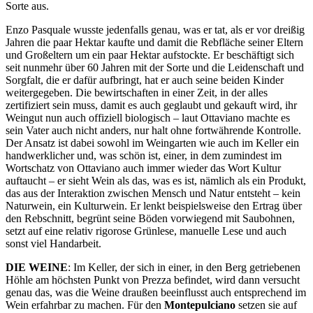
Sorte aus.
Enzo Pasquale wusste jedenfalls genau, was er tat, als er vor dreißig
Jahren die paar Hektar kaufte und damit die Rebfläche seiner Eltern
und Großeltern um ein paar Hektar aufstockte. Er beschäftigt sich
seit nunmehr über 60 Jahren mit der Sorte und die Leidenschaft und
Sorgfalt, die er dafür aufbringt, hat er auch seine beiden Kinder
weitergegeben. Die bewirtschaften in einer Zeit, in der alles
zertifiziert sein muss, damit es auch geglaubt und gekauft wird, ihr
Weingut nun auch offiziell biologisch – laut Ottaviano machte es
sein Vater auch nicht anders, nur halt ohne fortwährende Kontrolle.
Der Ansatz ist dabei sowohl im Weingarten wie auch im Keller ein
handwerklicher und, was schön ist, einer, in dem zumindest im
Wortschatz von Ottaviano auch immer wieder das Wort Kultur
auftaucht – er sieht Wein als das, was es ist, nämlich als ein Produkt,
das aus der Interaktion zwischen Mensch und Natur entsteht – kein
Naturwein, ein Kulturwein. Er lenkt beispielsweise den Ertrag über
den Rebschnitt, begrünt seine Böden vorwiegend mit Saubohnen,
setzt auf eine relativ rigorose Grünlese, manuelle Lese und auch
sonst viel Handarbeit.
DIE WEINE
: Im Keller, der sich in einer, in den Berg getriebenen
Höhle am höchsten Punkt von Prezza befindet, wird dann versucht
genau das, was die Weine draußen beeinflusst auch entsprechend im
Wein erfahrbar zu machen. Für den
Montepulciano
setzen sie auf