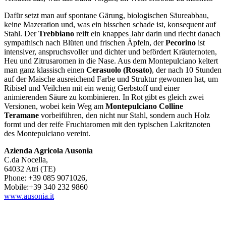
Dafür setzt man auf spontane Gärung, biologischen Säureabbau,
keine Mazeration und, was ein bisschen schade ist, konsequent auf
Stahl. Der
Trebbiano
reift ein knappes Jahr darin und riecht danach
sympathisch nach Blüten und frischen Äpfeln, der
Pecorino
ist
intensiver, anspruchsvoller und dichter und befördert Kräuternoten,
Heu und Zitrusaromen in die Nase. Aus dem Montepulciano keltert
man ganz klassisch einen
Cerasuolo (Rosato)
, der nach 10 Stunden
auf der Maische ausreichend Farbe und Struktur gewonnen hat, um
Ribisel und Veilchen mit ein wenig Gerbstoff und einer
animierenden Säure zu kombinieren. In Rot gibt es gleich zwei
Versionen, wobei kein Weg am
Montepulciano Colline
Teramane
vorbeiführen, den nicht nur Stahl, sondern auch Holz
formt und der reife Fruchtaromen mit den typischen Lakritznoten
des Montepulciano vereint.
Azienda Agricola Ausonia
C.da Nocella,
64032 Atri (TE)
Phone: +39 085 9071026,
Mobile:+39 340 232 9860
www.ausonia.it