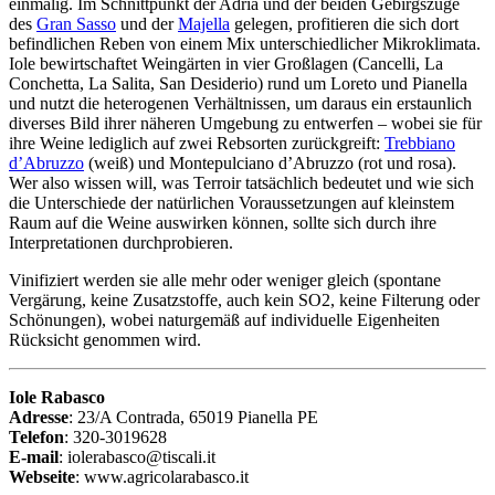
einmalig. Im Schnittpunkt der Adria und der beiden Gebirgszüge
des
Gran Sasso
und der
Majella
gelegen, profitieren die sich dort
befindlichen Reben von einem Mix unterschiedlicher Mikroklimata.
Iole bewirtschaftet Weingärten in vier Großlagen (Cancelli, La
Conchetta, La Salita, San Desiderio) rund um Loreto und Pianella
und nutzt die heterogenen Verhältnissen, um daraus ein erstaunlich
diverses Bild ihrer näheren Umgebung zu entwerfen – wobei sie für
ihre Weine lediglich auf zwei Rebsorten zurückgreift:
Trebbiano
d’Abruzzo
(weiß) und Montepulciano d’Abruzzo (rot und rosa).
Wer also wissen will, was Terroir tatsächlich bedeutet und wie sich
die Unterschiede der natürlichen Voraussetzungen auf kleinstem
Raum auf die Weine auswirken können, sollte sich durch ihre
Interpretationen durchprobieren.
Vinifiziert werden sie alle mehr oder weniger gleich (spontane
Vergärung, keine Zusatzstoffe, auch kein SO2, keine Filterung oder
Schönungen), wobei naturgemäß auf individuelle Eigenheiten
Rücksicht genommen wird.
Iole Rabasco
Adresse
: 23/A Contrada, 65019 Pianella PE
Telefon
: 320-3019628
E-mail
: iolerabasco@tiscali.it
Webseite
: www.agricolarabasco.it