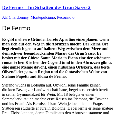
De Fermo – Im Schatten des Gran Sasso 2
AE
Chardonnay
,
Montepulciano
,
Pecorino
0
De Fermo
Es gibt mehrere Gründe, Loreto Aprutino einzuplanen, wenn
man sich auf den Weg in die Abruzzen macht. Der kleine Ort
liegt ziemlich genau auf halbem Weg zwischen dem Meer und
dem schwer beeindruckenden Massiv des Gran Sasso. Er
besitzt mit der Chiesa Santa Maria in Piano eine der schönsten
romanischen Kirchen der Gegend (und in den Abruzzen gibt es
eine ganze Menge davon), einen hübschen Ortskern, das beste
Olivenöl der ganzen Region und die fantastischen Weine von
Stefano Papetti und Eloisa de Fermo.
Stefano wuchs in Bologna auf. Obwohl seine Familie keinen
direkten Bezug zur Landwirtschaft hatte, begeisterte er sich bereits
in seiner Gymnasialzeit für Wein. Mit 18 belegte er einen
Sommelierkurs und machte erste Reisen ins Piemont, die Toskana
und ins Friaul. Als Berufsziel kam Wein jedoch nicht in Frage.
Stattdessen studierte er Jura in Bologna. Dabei lernte er seine spätere
Frau Eloisa kennen, deren Familie aus den Abruzzen stammte und