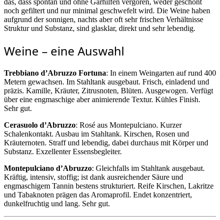
das, dass spontan und ohne Gärhilfen vergoren, weder geschönt
noch gefiltert und nur minimal geschwefelt wird. Die Weine haben
aufgrund der sonnigen, nachts aber oft sehr frischen Verhältnisse
Struktur und Substanz, sind glasklar, direkt und sehr lebendig.
Weine – eine Auswahl
Trebbiano d’Abruzzo Fortuna
: In einem Weingarten auf rund 400
Metern gewachsen. Im Stahltank ausgebaut. Frisch, einladend und
präzis. Kamille, Kräuter, Zitrusnoten, Blüten. Ausgewogen. Verfügt
über eine engmaschige aber animierende Textur. Kühles Finish.
Sehr gut.
Cerasuolo d’Abruzzo
: Rosé aus Montepulciano. Kurzer
Schalenkontakt. Ausbau im Stahltank. Kirschen, Rosen und
Kräuternoten. Straff und lebendig, dabei durchaus mit Körper und
Substanz. Exzellenter Essensbegleiter.
Montepulciano d’Abruzzo
: Gleichfalls im Stahltank ausgebaut.
Kräftig, intensiv, stoffig; ist dank ausreichender Säure und
engmaschigem Tannin bestens strukturiert. Reife Kirschen, Lakritze
und Tabaknoten prägen das Aromaprofil. Endet konzentriert,
dunkelfruchtig und lang. Sehr gut.