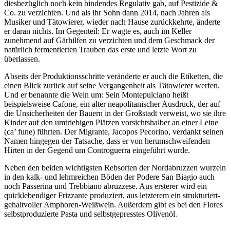
diesbezüglich noch kein bindendes Regulativ gab, auf Pestizide &
Co. zu verzichten. Und als ihr Sohn dann 2014, nach Jahren als
Musiker und Tätowierer, wieder nach Hause zurückkehrte, änderte
er daran nichts. Im Gegenteil: Er wagte es, auch im Keller
zunehmend auf Gärhilfen zu verzichten und dem Geschmack der
natürlich fermentierten Trauben das erste und letzte Wort zu
überlassen.
Abseits der Produktionsschritte veränderte er auch die Etiketten, die
einen Blick zurück auf seine Vergangenheit als Tätowierer werfen.
Und er benannte die Wein um: Sein Montepulciano heißt
beispielsweise Cafone, ein alter neapolitanischer Ausdruck, der auf
die Unsicherheiten der Bauern in der Großstadt verweist, wo sie ihre
Kinder auf den umtriebigen Plätzen vorsichtshalber an einer Leine
(ca’ fune) führten. Der Migrante, Jacopos Pecorino, verdankt seinen
Namen hingegen der Tatsache, dass er von herumschweifenden
Hirten in der Gegend um Controguerra eingeführt wurde.
Neben den beiden wichtigsten Rebsorten der Nordabruzzen wurzeln
in den kalk- und lehmreichen Böden der Podere San Biagio auch
noch Passerina und Trebbiano abruzzese. Aus ersterer wird ein
quicklebendiger Frizzante produziert, aus letzterem ein strukturiert-
gehaltvoller Amphoren-Weißwein. Außerdem gibt es bei den Fiores
selbstproduzierte Pasta und selbstgepresstes Olivenöl.