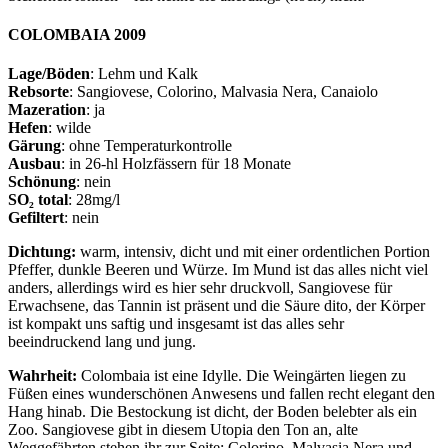
COLOMBAIA 2009
Lage/Böden
: Lehm und Kalk
Rebsorte
: Sangiovese, Colorino, Malvasia Nera, Canaiolo
Mazeration
: ja
Hefen
: wilde
Gärung
: ohne Temperaturkontrolle
Ausbau
: in 26-hl Holzfässern für 18 Monate
Schönung
: nein
SO₂ total
: 28mg/l
Gefiltert
: nein
Dichtung:
warm, intensiv, dicht und mit einer ordentlichen Portion
Pfeffer, dunkle Beeren und Würze. Im Mund ist das alles nicht viel
anders, allerdings wird es hier sehr druckvoll, Sangiovese für
Erwachsene, das Tannin ist präsent und die Säure dito, der Körper
ist kompakt uns saftig und insgesamt ist das alles sehr
beeindruckend lang und jung.
Wahrheit:
Colombaia ist eine Idylle. Die Weingärten liegen zu
Füßen eines wunderschönen Anwesens und fallen recht elegant den
Hang hinab. Die Bestockung ist dicht, der Boden belebter als ein
Zoo. Sangiovese gibt in diesem Utopia den Ton an, alte
Weggefährten stehen ihr zur Seite: Colorino. Malvasia Nera und