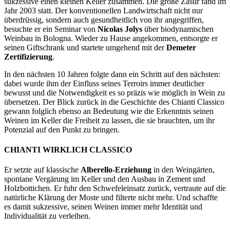
sukzessive einen kleinen Keller zusammen. Die große Zäsur fand im
Jahr 2003 statt. Der konventionellen Landwirtschaft nicht nur
überdrüssig, sondern auch gesundheitlich von ihr angegriffen,
besuchte er ein Seminar von
Nicolas Jolys
über biodynamischen
Weinbau in Bologna. Wieder zu Hause angekommen, entsorgte er
seinen Giftschrank und startete umgehend mit der
Demeter
Zertifizierung
.
In den nächsten 10 Jahren folgte dann ein Schritt auf den nächsten:
dabei wurde ihm der Einfluss seines Terroirs immer deutlicher
bewusst und die Notwendigkeit es so präzis wie möglich in Wein zu
übersetzen. Der Blick zurück in die Geschichte des Chianti Classico
gewann folglich ebenso an Bedeutung wie die Erkenntnis seinen
Weinen im Keller die Freiheit zu lassen, die sie brauchten, um ihr
Potenzial auf den Punkt zu bringen.
CHIANTI WIRKLICH CLASSICO
Er setzte auf klassische
Alberello-Erziehung
in den Weingärten,
spontane Vergärung im Keller und den Ausbau in Zement und
Holzbottichen. Er fuhr den Schwefeleinsatz zurück, vertraute auf die
natürliche Klärung der Moste und filterte nicht mehr. Und schaffte
es damit sukzessive, seinen Weinen immer mehr Identität und
Individualität zu verleihen.