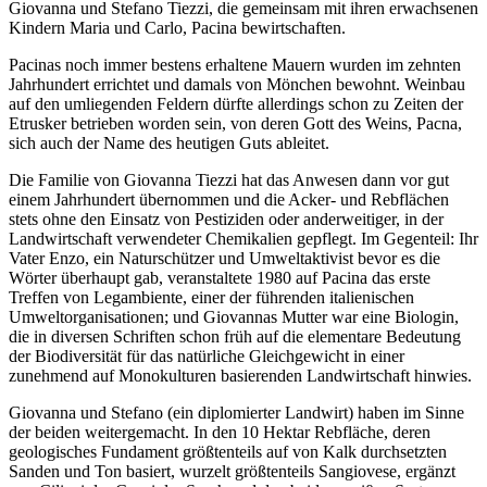
Giovanna und Stefano Tiezzi, die gemeinsam mit ihren erwachsenen
Kindern Maria und Carlo, Pacina bewirtschaften.
Pacinas noch immer bestens erhaltene Mauern wurden im zehnten
Jahrhundert errichtet und damals von Mönchen bewohnt. Weinbau
auf den umliegenden Feldern dürfte allerdings schon zu Zeiten der
Etrusker betrieben worden sein, von deren Gott des Weins, Pacna,
sich auch der Name des heutigen Guts ableitet.
Die Familie von Giovanna Tiezzi hat das Anwesen dann vor gut
einem Jahrhundert übernommen und die Acker- und Rebflächen
stets ohne den Einsatz von Pestiziden oder anderweitiger, in der
Landwirtschaft verwendeter Chemikalien gepflegt. Im Gegenteil: Ihr
Vater Enzo, ein Naturschützer und Umweltaktivist bevor es die
Wörter überhaupt gab, veranstaltete 1980 auf Pacina das erste
Treffen von Legambiente, einer der führenden italienischen
Umweltorganisationen; und Giovannas Mutter war eine Biologin,
die in diversen Schriften schon früh auf die elementare Bedeutung
der Biodiversität für das natürliche Gleichgewicht in einer
zunehmend auf Monokulturen basierenden Landwirtschaft hinwies.
Giovanna und Stefano (ein diplomierter Landwirt) haben im Sinne
der beiden weitergemacht. In den 10 Hektar Rebfläche, deren
geologisches Fundament größtenteils auf von Kalk durchsetzten
Sanden und Ton basiert, wurzelt größtenteils Sangiovese, ergänzt