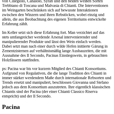
von Ciliegiolo, Canaiolo, Syrah und den beiden weißen Sorten
Trebbiano di Toscana und Malvasia di Chianti. Die Interventionen
im Weingarten beschränken sich auf bewusste Interaktionen
zwischen den Winzern und ihren Rebstöcken, wobei einzig und
allein, die aus Beobachtung des eigenen Territoriums entwickelte
Erfahrung zählt.
Im Keller setzt sich diese Erfahrung fort. Man verzichtet auf das
stets umfangreicher werdende Arsenal intervenierender und
manipulierender Produkte und lässt den Wein einfach werden.
Dabei setzt man nach einer durch wilde Hefen initiierte Gärung in
Zementzisternen auf verhältnismäßig lange Ausbauzeiten, die mit
Ausnahme des Il Secondo, Pacinas Einstiegswein, in gebrauchten
Holzfässern stattfinden.
ps: Pacina war bis vor kurzem Mitglied des Chianti Konsortiums.
Aufgrund von Regulativen, die die lange Tradition des Chianti in
immer stärker werdendem Maße durch internationale Rebsorten und
Trends ersetzt und manipuliert, beschlossen Giovanna und Stefano
jedoch aus dem Konsortium auszutreten. Ihre eigentlich klassischen
Chiantis sind der Pacina (der einer Chianti Classico Riserva
entspricht) und der Il Secondo.
Pacina