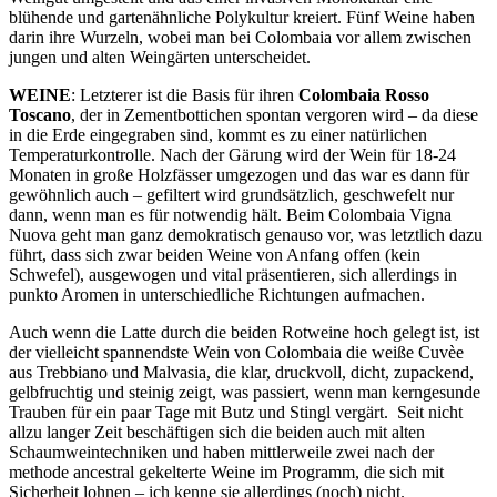
blühende und gartenähnliche Polykultur kreiert. Fünf Weine haben
darin ihre Wurzeln, wobei man bei Colombaia vor allem zwischen
jungen und alten Weingärten unterscheidet.
WEINE
: Letzterer ist die Basis für ihren
Colombaia Rosso
Toscano
, der in Zementbottichen spontan vergoren wird – da diese
in die Erde eingegraben sind, kommt es zu einer natürlichen
Temperaturkontrolle. Nach der Gärung wird der Wein für 18-24
Monaten in große Holzfässer umgezogen und das war es dann für
gewöhnlich auch – gefiltert wird grundsätzlich, geschwefelt nur
dann, wenn man es für notwendig hält. Beim Colombaia Vigna
Nuova geht man ganz demokratisch genauso vor, was letztlich dazu
führt, dass sich zwar beiden Weine von Anfang offen (kein
Schwefel), ausgewogen und vital präsentieren, sich allerdings in
punkto Aromen in unterschiedliche Richtungen aufmachen.
Auch wenn die Latte durch die beiden Rotweine hoch gelegt ist, ist
der vielleicht spannendste Wein von Colombaia die weiße Cuvèe
aus Trebbiano und Malvasia, die klar, druckvoll, dicht, zupackend,
gelbfruchtig und steinig zeigt, was passiert, wenn man kerngesunde
Trauben für ein paar Tage mit Butz und Stingl vergärt. Seit nicht
allzu langer Zeit beschäftigen sich die beiden auch mit alten
Schaumweintechniken und haben mittlerweile zwei nach der
methode ancestral gekelterte Weine im Programm, die sich mit
Sicherheit lohnen – ich kenne sie allerdings (noch) nicht.