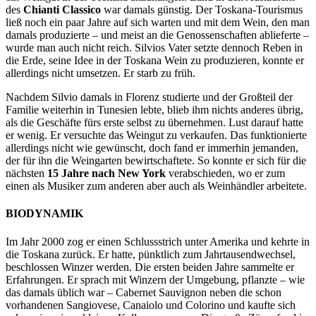
des
Chianti Classico
war damals günstig. Der Toskana-Tourismus
ließ noch ein paar Jahre auf sich warten und mit dem Wein, den man
damals produzierte – und meist an die Genossenschaften ablieferte –
wurde man auch nicht reich. Silvios Vater setzte dennoch Reben in
die Erde, seine Idee in der Toskana Wein zu produzieren, konnte er
allerdings nicht umsetzen. Er starb zu früh.
Nachdem Silvio damals in Florenz studierte und der Großteil der
Familie weiterhin in Tunesien lebte, blieb ihm nichts anderes übrig,
als die Geschäfte fürs erste selbst zu übernehmen. Lust darauf hatte
er wenig. Er versuchte das Weingut zu verkaufen. Das funktionierte
allerdings nicht wie gewünscht, doch fand er immerhin jemanden,
der für ihn die Weingarten bewirtschaftete. So konnte er sich für die
nächsten
15 Jahre nach New York
verabschieden, wo er zum
einen als Musiker zum anderen aber auch als Weinhändler arbeitete.
BIODYNAMIK
Im Jahr 2000 zog er einen Schlussstrich unter Amerika und kehrte in
die Toskana zurück. Er hatte, pünktlich zum Jahrtausendwechsel,
beschlossen Winzer werden. Die ersten beiden Jahre sammelte er
Erfahrungen. Er sprach mit Winzern der Umgebung, pflanzte – wie
das damals üblich war – Cabernet Sauvignon neben die schon
vorhandenen Sangiovese, Canaiolo und Colorino und kaufte sich