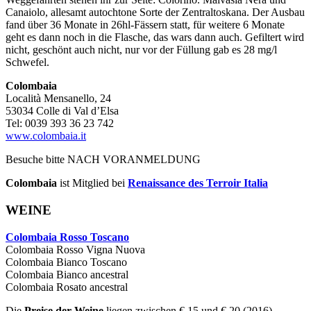
Canaiolo, allesamt autochtone Sorte der Zentraltoskana. Der Ausbau
fand über 36 Monate in 26hl-Fässern statt, für weitere 6 Monate
geht es dann noch in die Flasche, das wars dann auch. Gefiltert wird
nicht, geschönt auch nicht, nur vor der Füllung gab es 28 mg/l
Schwefel.
Colombaia
Località Mensanello, 24
53034 Colle di Val d’Elsa
Tel: 0039 393 36 23 742
www.colombaia.it
Besuche bitte NACH VORANMELDUNG
Colombaia
ist Mitglied bei
Renaissance des Terroir Italia
WEINE
Colombaia Rosso Toscano
Colombaia Rosso Vigna Nuova
Colombaia Bianco Toscano
Colombaia Bianco ancestral
Colombaia Rosato ancestral
Die
Preise der Weine
liegen zwischen € 15 und € 20 (2016)