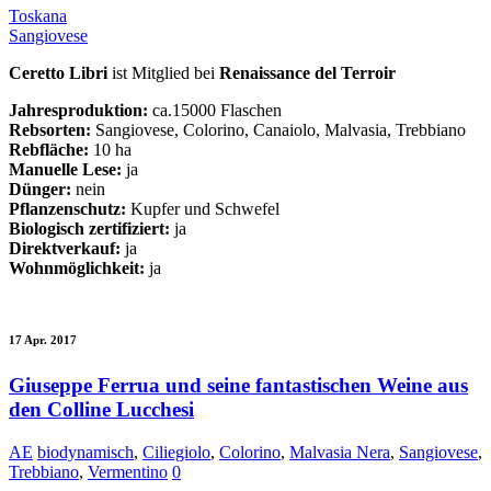
Toskana
Sangiovese
Ceretto Libri
ist Mitglied bei
Renaissance del Terroir
Jahresproduktion:
ca.15000 Flaschen
Rebsorten:
Sangiovese, Colorino, Canaiolo, Malvasia, Trebbiano
Rebfläche:
10 ha
Manuelle Lese:
ja
Dünger:
nein
Pflanzenschutz:
Kupfer und Schwefel
Biologisch zertifiziert:
ja
Direktverkauf:
ja
Wohnmöglichkeit:
ja
17 Apr. 2017
Giuseppe Ferrua und seine fantastischen Weine aus
den Colline Lucchesi
AE
biodynamisch
,
Ciliegiolo
,
Colorino
,
Malvasia Nera
,
Sangiovese
,
Trebbiano
,
Vermentino
0