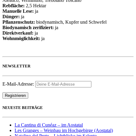
Aleatico; Vermintino, Trebbiano Toscano
Rebfläche:
2,5 Hektar
Manuelle Lese:
ja
Dünger:
ja
Pflanzenschutz:
biodynamisch, Kupfer und Schwefel
Biodynamisch zerifiziert:
ja
Direktverkauf:
ja
Wohnmöglichkeit:
ja
NEWSLETTER
E-Mail-Adresse:
NEUESTE BEITRÄGE
La Cantina di Cunéaz – im Aostatal
Les Granges – Weinbau im Hochgebirge (Aostatal)
Natalino del Prete – Lichtblicke im Salento