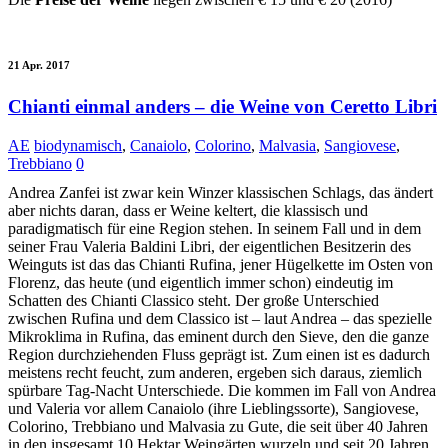
21 Apr. 2017
Chianti einmal anders – die Weine von Ceretto Libri
AE
biodynamisch
,
Canaiolo
,
Colorino
,
Malvasia
,
Sangiovese
,
Trebbiano
0
Andrea Zanfei ist zwar kein Winzer klassischen Schlags, das ändert
aber nichts daran, dass er Weine keltert, die klassisch und
paradigmatisch für eine Region stehen. In seinem Fall und in dem
seiner Frau Valeria Baldini Libri, der eigentlichen Besitzerin des
Weinguts ist das das Chianti Rufina, jener Hügelkette im Osten von
Florenz, das heute (und eigentlich immer schon) eindeutig im
Schatten des Chianti Classico steht. Der große Unterschied
zwischen Rufina und dem Classico ist – laut Andrea – das spezielle
Mikroklima in Rufina, das eminent durch den Sieve, den die ganze
Region durchziehenden Fluss geprägt ist. Zum einen ist es dadurch
meistens recht feucht, zum anderen, ergeben sich daraus, ziemlich
spürbare Tag-Nacht Unterschiede. Die kommen im Fall von Andrea
und Valeria vor allem Canaiolo (ihre Lieblingssorte), Sangiovese,
Colorino, Trebbiano und Malvasia zu Gute, die seit über 40 Jahren
in den insgesamt 10 Hektar Weingärten wurzeln und seit 20 Jahren