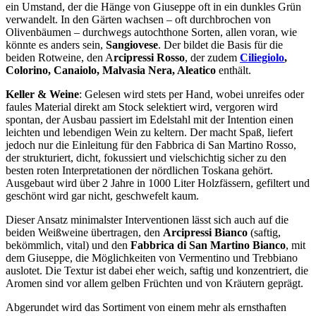
ein Umstand, der die Hänge von Giuseppe oft in ein dunkles Grün
verwandelt. In den Gärten wachsen – oft durchbrochen von
Olivenbäumen – durchwegs autochthone Sorten, allen voran, wie
könnte es anders sein,
Sangiovese
. Der bildet die Basis für die
beiden Rotweine, den A
rcipressi Rosso
, der zudem
Ciliegiolo
,
Colorino, Canaiolo, Malvasia Nera, Aleatico
enthält.
Keller & Weine
: Gelesen wird stets per Hand, wobei unreifes oder
faules Material direkt am Stock selektiert wird, vergoren wird
spontan, der Ausbau passiert im Edelstahl mit der Intention einen
leichten und lebendigen Wein zu keltern. Der macht Spaß, liefert
jedoch nur die Einleitung für den Fabbrica di San Martino Rosso,
der strukturiert, dicht, fokussiert und vielschichtig sicher zu den
besten roten Interpretationen der nördlichen Toskana gehört.
Ausgebaut wird über 2 Jahre in 1000 Liter Holzfässern, gefiltert und
geschönt wird gar nicht, geschwefelt kaum.
Dieser Ansatz minimalster Interventionen lässt sich auch auf die
beiden Weißweine übertragen, den
Arcipressi Bianco
(saftig,
bekömmlich, vital) und den
Fabbrica di San Martino Bianco
, mit
dem Giuseppe, die Möglichkeiten von Vermentino und Trebbiano
auslotet. Die Textur ist dabei eher weich, saftig und konzentriert, die
Aromen sind vor allem gelben Früchten und von Kräutern geprägt.
Abgerundet wird das Sortiment von einem mehr als ernsthaften