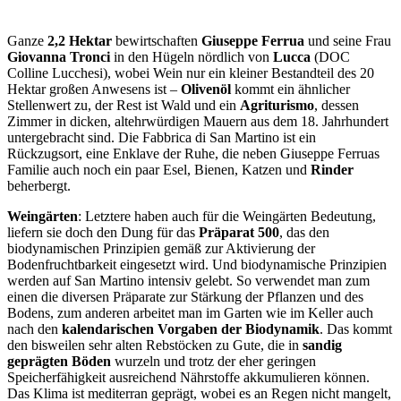
Ganze
2,2 Hektar
bewirtschaften
Giuseppe Ferrua
und seine Frau
Giovanna Tronci
in den Hügeln nördlich von
Lucca
(DOC
Colline Lucchesi), wobei Wein nur ein kleiner Bestandteil des 20
Hektar großen Anwesens ist –
Olivenöl
kommt ein ähnlicher
Stellenwert zu, der Rest ist Wald und ein
Agriturismo
, dessen
Zimmer in dicken, altehrwürdigen Mauern aus dem 18. Jahrhundert
untergebracht sind. Die Fabbrica di San Martino ist ein
Rückzugsort, eine Enklave der Ruhe, die neben Giuseppe Ferruas
Familie auch noch ein paar Esel, Bienen, Katzen und
Rinder
beherbergt.
Weingärten
: Letztere haben auch für die Weingärten Bedeutung,
liefern sie doch den Dung für das
Präparat 500
, das den
biodynamischen Prinzipien gemäß zur Aktivierung der
Bodenfruchtbarkeit eingesetzt wird. Und biodynamische Prinzipien
werden auf San Martino intensiv gelebt. So verwendet man zum
einen die diversen Präparate zur Stärkung der Pflanzen und des
Bodens, zum anderen arbeitet man im Garten wie im Keller auch
nach den
kalendarischen Vorgaben der Biodynamik
. Das kommt
den bisweilen sehr alten Rebstöcken zu Gute, die in
sandig
geprägten Böden
wurzeln und trotz der eher geringen
Speicherfähigkeit ausreichend Nährstoffe akkumulieren können.
Das Klima ist mediterran geprägt, wobei es an Regen nicht mangelt,