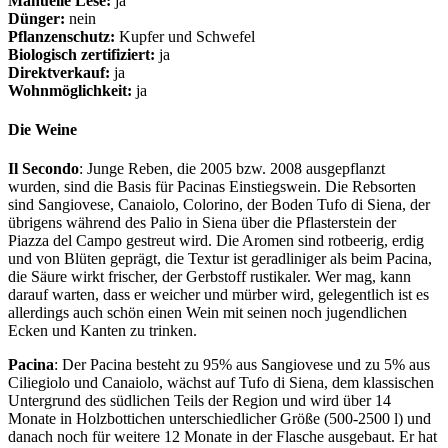
Manuelle Lese:
ja
Dünger:
nein
Pflanzenschutz:
Kupfer und Schwefel
Biologisch zertifiziert:
ja
Direktverkauf:
ja
Wohnmöglichkeit:
ja
Die Weine
Il Secondo
: Junge Reben, die 2005 bzw. 2008 ausgepflanzt
wurden, sind die Basis für Pacinas Einstiegswein. Die Rebsorten
sind Sangiovese, Canaiolo, Colorino, der Boden Tufo di Siena, der
übrigens während des Palio in Siena über die Pflasterstein der
Piazza del Campo gestreut wird. Die Aromen sind rotbeerig, erdig
und von Blüten geprägt, die Textur ist geradliniger als beim Pacina,
die Säure wirkt frischer, der Gerbstoff rustikaler. Wer mag, kann
darauf warten, dass er weicher und mürber wird, gelegentlich ist es
allerdings auch schön einen Wein mit seinen noch jugendlichen
Ecken und Kanten zu trinken.
Pacina
: Der Pacina besteht zu 95% aus Sangiovese und zu 5% aus
Ciliegiolo und Canaiolo, wächst auf Tufo di Siena, dem klassischen
Untergrund des südlichen Teils der Region und wird über 14
Monate in Holzbottichen unterschiedlicher Größe (500-2500 l) und
danach noch für weitere 12 Monate in der Flasche ausgebaut. Er hat