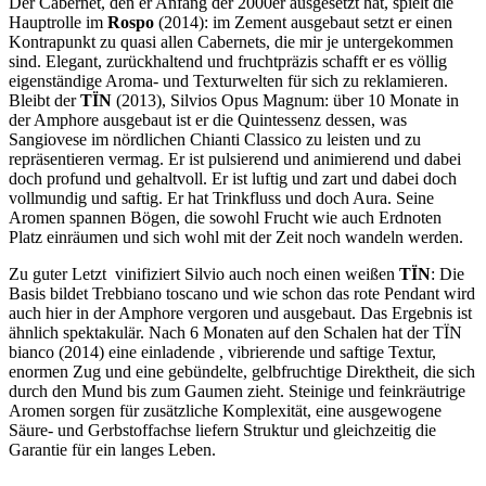
Der Cabernet, den er Anfang der 2000er ausgesetzt hat, spielt die
Hauptrolle im
Rospo
(2014): im Zement ausgebaut setzt er einen
Kontrapunkt zu quasi allen Cabernets, die mir je untergekommen
sind. Elegant, zurückhaltend und fruchtpräzis schafft er es völlig
eigenständige Aroma- und Texturwelten für sich zu reklamieren.
Bleibt der
TÏN
(2013), Silvios Opus Magnum: über 10 Monate in
der Amphore ausgebaut ist er die Quintessenz dessen, was
Sangiovese im nördlichen Chianti Classico zu leisten und zu
repräsentieren vermag. Er ist pulsierend und animierend und dabei
doch profund und gehaltvoll. Er ist luftig und zart und dabei doch
vollmundig und saftig. Er hat Trinkfluss und doch Aura. Seine
Aromen spannen Bögen, die sowohl Frucht wie auch Erdnoten
Platz einräumen und sich wohl mit der Zeit noch wandeln werden.
Zu guter Letzt vinifiziert Silvio auch noch einen weißen
TÏN
: Die
Basis bildet Trebbiano toscano und wie schon das rote Pendant wird
auch hier in der Amphore vergoren und ausgebaut. Das Ergebnis ist
ähnlich spektakulär. Nach 6 Monaten auf den Schalen hat der TÏN
bianco (2014) eine einladende , vibrierende und saftige Textur,
enormen Zug und eine gebündelte, gelbfruchtige Direktheit, die sich
durch den Mund bis zum Gaumen zieht. Steinige und feinkräutrige
Aromen sorgen für zusätzliche Komplexität, eine ausgewogene
Säure- und Gerbstoffachse liefern Struktur und gleichzeitig die
Garantie für ein langes Leben.