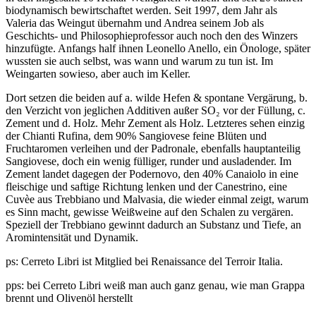
biodynamisch bewirtschaftet werden. Seit 1997, dem Jahr als
Valeria das Weingut übernahm und Andrea seinem Job als
Geschichts- und Philosophieprofessor auch noch den des Winzers
hinzufügte. Anfangs half ihnen Leonello Anello, ein Önologe, später
wussten sie auch selbst, was wann und warum zu tun ist. Im
Weingarten sowieso, aber auch im Keller.
Dort setzen die beiden auf a. wilde Hefen & spontane Vergärung, b.
den Verzicht von jeglichen Additiven außer SO₂ vor der Füllung, c.
Zement und d. Holz. Mehr Zement als Holz. Letzteres sehen einzig
der Chianti Rufina, dem 90% Sangiovese feine Blüten und
Fruchtaromen verleihen und der Padronale, ebenfalls hauptanteilig
Sangiovese, doch ein wenig fülliger, runder und ausladender. Im
Zement landet dagegen der Podernovo, den 40% Canaiolo in eine
fleischige und saftige Richtung lenken und der Canestrino, eine
Cuvèe aus Trebbiano und Malvasia, die wieder einmal zeigt, warum
es Sinn macht, gewisse Weißweine auf den Schalen zu vergären.
Speziell der Trebbiano gewinnt dadurch an Substanz und Tiefe, an
Aromintensität und Dynamik.
ps: Cerreto Libri ist Mitglied bei Renaissance del Terroir Italia.
pps: bei Cerreto Libri weiß man auch ganz genau, wie man Grappa
brennt und Olivenöl herstellt