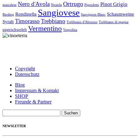
Ortrugo
Nero d'Avola
Pinot Grigio
mascalese
Nosiola
Pignoletto
Sangiovese
Rondinella
Schaumweine
Riesling
Sauvignon Blanc
Timorasso
Trebbiano
Syrah
Trebbiano d'Abruzzo
Trebbiano di spagna
Vermentino
ungeschwefelt
Vespolina
Copyright
Datenschutz
Blog
Impressum & Kontakt
SHOP
Freunde & Partner
Suchen
nach:
NEWSLETTER