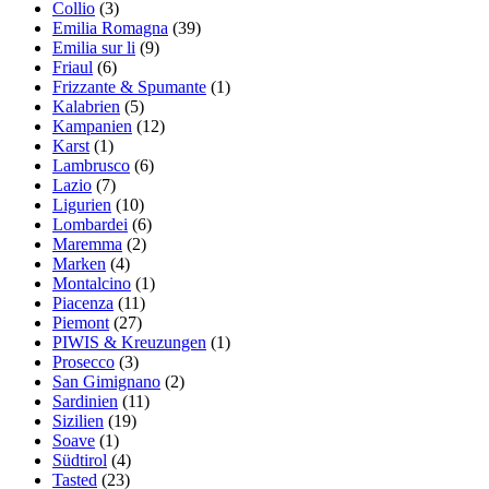
Collio
(3)
Emilia Romagna
(39)
Emilia sur li
(9)
Friaul
(6)
Frizzante & Spumante
(1)
Kalabrien
(5)
Kampanien
(12)
Karst
(1)
Lambrusco
(6)
Lazio
(7)
Ligurien
(10)
Lombardei
(6)
Maremma
(2)
Marken
(4)
Montalcino
(1)
Piacenza
(11)
Piemont
(27)
PIWIS & Kreuzungen
(1)
Prosecco
(3)
San Gimignano
(2)
Sardinien
(11)
Sizilien
(19)
Soave
(1)
Südtirol
(4)
Tasted
(23)