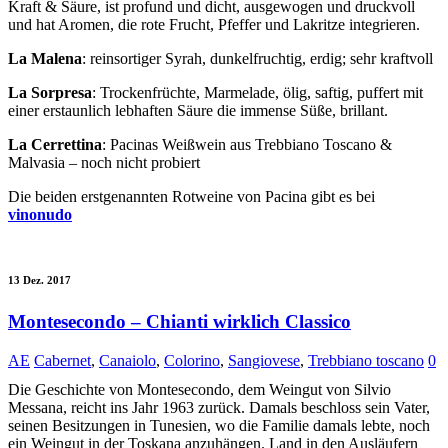
Kraft & Säure, ist profund und dicht, ausgewogen und druckvoll
und hat Aromen, die rote Frucht, Pfeffer und Lakritze integrieren.
La Malena
: reinsortiger Syrah, dunkelfruchtig, erdig; sehr kraftvoll
La Sorpresa
: Trockenfrüchte, Marmelade, ölig, saftig, puffert mit
einer erstaunlich lebhaften Säure die immense Süße, brillant.
La Cerrettina
: Pacinas Weißwein aus Trebbiano Toscano &
Malvasia – noch nicht probiert
Die beiden erstgenannten Rotweine von Pacina gibt es bei
vinonudo
13 Dez. 2017
Montesecondo – Chianti wirklich Classico
AE
Cabernet
,
Canaiolo
,
Colorino
,
Sangiovese
,
Trebbiano toscano
0
Die Geschichte von Montesecondo, dem Weingut von Silvio
Messana, reicht ins Jahr 1963 zurück. Damals beschloss sein Vater,
seinen Besitzungen in Tunesien, wo die Familie damals lebte, noch
ein Weingut in der Toskana anzuhängen. Land in den Ausläufern