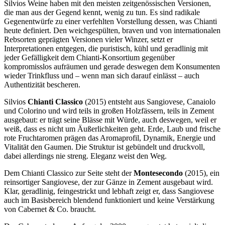
Silvios Weine haben mit den meisten zeitgenössischen Versionen,
die man aus der Gegend kennt, wenig zu tun. Es sind radikale
Gegenentwürfe zu einer verfehlten Vorstellung dessen, was Chianti
heute definiert. Den weichgespülten, braven und von internationalen
Rebsorten geprägten Versionen vieler Winzer, setzt er
Interpretationen entgegen, die puristisch, kühl und geradlinig mit
jeder Gefälligkeit dem Chianti-Konsortium gegenüber
kompromisslos aufräumen und gerade deswegen dem Konsumenten
wieder Trinkfluss und – wenn man sich darauf einlässt – auch
Authentizität bescheren.
Silvios
Chianti Classico
(2015) entsteht aus Sangiovese, Canaiolo
und Colorino und wird teils in großen Holzfässern, teils in Zement
ausgebaut: er trägt seine Blässe mit Würde, auch deswegen, weil er
weiß, dass es nicht um Äußerlichkeiten geht. Erde, Laub und frische
rote Fruchtaromen prägen das Aromaprofil, Dynamik, Energie und
Vitalität den Gaumen. Die Struktur ist gebündelt und druckvoll,
dabei allerdings nie streng. Eleganz weist den Weg.
Dem Chianti Classico zur Seite steht der
Montesecondo
(2015), ein
reinsortiger Sangiovese, der zur Gänze in Zement ausgebaut wird.
Klar, geradlinig, feingestrickt und lebhaft zeigt er, dass Sangiovese
auch im Basisbereich blendend funktioniert und keine Verstärkung
von Cabernet & Co. braucht.