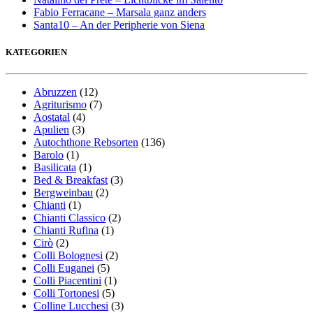
Fabio Ferracane – Marsala ganz anders
Santa10 – An der Peripherie von Siena
KATEGORIEN
Abruzzen
(12)
Agriturismo
(7)
Aostatal
(4)
Apulien
(3)
Autochthone Rebsorten
(136)
Barolo
(1)
Basilicata
(1)
Bed & Breakfast
(3)
Bergweinbau
(2)
Chianti
(1)
Chianti Classico
(2)
Chianti Rufina
(1)
Cirò
(2)
Colli Bolognesi
(2)
Colli Euganei
(5)
Colli Piacentini
(1)
Colli Tortonesi
(5)
Colline Lucchesi
(3)