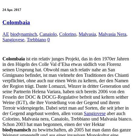
24 Apr. 2017
Colombaia
AE
biodynamisch
,
Canaiolo
,
Colorino
,
Malvasia
,
Malvasia Nera
,
Sangiovese
,
Trebbiano
0
Colombaia
ist ein relativ junges Projekt, das in den 1970er Jahren
in den Hügeln des Colle Val d’Elsa etwas südlich von Florenz
seinen Ursprung hat. Obwohl man sich relativ nahe an San
Gimignano befindet, ist man vielmehr den Traditionen des Chianti
verpflichtet, ohne auch nur einen Wein zu keltern, der den Namen
der Region trägt. Dante Lomazzi, Winzer in dritter Generation und
seine Partnerin Helena Variara, haben sich bereits 2006 von den
Fesseln der DOC & DOCG-Regulative befreit und keltern seither
Weine (IGT), die ihre Vorstellung von der Gegend und ihrem
Terroir widerspiegeln. Dabei setzt man auf Sorten, die seit jeher in
der Gegend angebaut werden, allen voran
Sangiovese
aber auch
Colorino, Malvasia nera, Canaiolo, Trebbiano und Malvasia bianco.
Schon 2003 hat man begonnen, einen der vier Hektar
biodynamisch
zu bewirtschaften, ab 2005 hat man dann das ganze
Weingut umgestellt und aus einer invasiven Monokultur eine