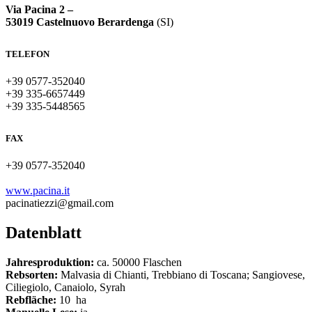
Via Pacina 2 –
53019 Castelnuovo Berardenga
(SI)
TELEFON
+39 0577-352040
+39 335-6657449
+39 335-5448565
FAX
+39 0577-352040
www.pacina.it
pacinatiezzi@gmail.com
Datenblatt
Jahresproduktion:
ca. 50000 Flaschen
Rebsorten:
Malvasia di Chianti, Trebbiano di Toscana; Sangiovese,
Ciliegiolo, Canaiolo, Syrah
Rebfläche:
10 ha