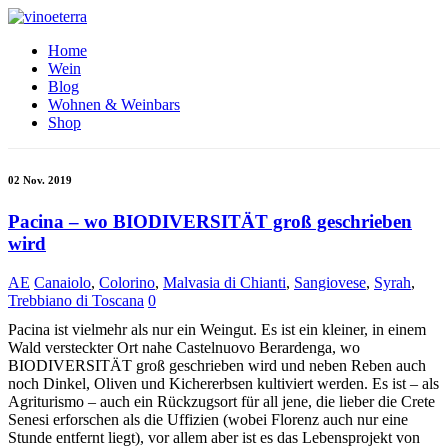
Home
Wein
Blog
Wohnen & Weinbars
Shop
02 Nov. 2019
Pacina – wo BIODIVERSITÄT groß geschrieben
wird
AE
Canaiolo
,
Colorino
,
Malvasia di Chianti
,
Sangiovese
,
Syrah
,
Trebbiano di Toscana
0
Pacina ist vielmehr als nur ein Weingut. Es ist ein kleiner, in einem
Wald versteckter Ort nahe Castelnuovo Berardenga, wo
BIODIVERSITÄT groß geschrieben wird und neben Reben auch
noch Dinkel, Oliven und Kichererbsen kultiviert werden. Es ist – als
Agriturismo – auch ein Rückzugsort für all jene, die lieber die Crete
Senesi erforschen als die Uffizien (wobei Florenz auch nur eine
Stunde entfernt liegt), vor allem aber ist es das Lebensprojekt von