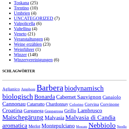
Toskana
(25)
Trentino
(10)
Umbrien
(4)
UNCATEGORIZED
(7)
Valpolicella
(6)
Valtellina
(4)
Veneto
(21)
Veranstaltungen
(4)
Weine erzählen
(23)
Weinführer
(1)
Winzer
(148)
Winzervereinigungen
(6)
SCHLAGWÖRTER
Barbera
biodynamisch
Aglianico
Amphore
biologisch
Bonarda
Cabernet Sauvignon
Canaiolo
Cannonau
Catarratto
Chardonnay
Corvina
Corvinone
Colorino
Croatina
Lambrusco
Grillo
Garganega
Grasparossa
Maischegärung
Malvasia di Candia
Malvasia
Nebbiolo
aromatica
Montepulciano
Merlot
Moscato
Nerello