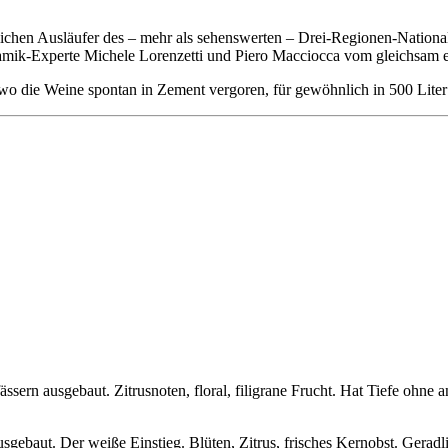
lichen Ausläufer des – mehr als sehenswerten – Drei-Regionen-Nation
ynamik-Experte Michele Lorenzetti und Piero Macciocca vom gleichsam
 wo die Weine spontan in Zement vergoren, für gewöhnlich in 500 Liter 
ern ausgebaut. Zitrusnoten, floral, filigrane Frucht. Hat Tiefe ohne
gebaut. Der weiße Einstieg. Blüten, Zitrus, frisches Kernobst. Geradlini