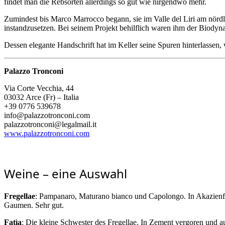
findet man die Rebsorten allerdings so gut wie nirgendwo mehr.
Zumindest bis Marco Marrocco begann, sie im Valle del Liri am nörd
instandzusetzen. Bei seinem Projekt behilflich waren ihm der Biod
Dessen elegante Handschrift hat im Keller seine Spuren hinterlassen,
Palazzo Tronconi
Via Corte Vecchia, 44
03032 Arce (Fr) – Italia
+39 0776 539678
info@palazzotronconi.com
palazzotronconi@legalmail.it
www.palazzotronconi.com
Weine – eine Auswahl
Fregellae
: Pampanaro, Maturano bianco und Capolongo. In Akazienfäss
Gaumen. Sehr gut.
Fatìa
: Die kleine Schwester des Fregellae. In Zement vergoren und aus