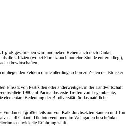
ITÄT groß geschrieben wird und neben Reben auch noch Dinkel,
 als die Uffizien (wobei Florenz auch nur eine Stunde entfernt liegt),
acina bewirtschaften.
mliegenden Feldern dürfte allerdings schon zu Zeiten der Etrusker
 Einsatz von Pestiziden oder anderweitiger, in der Landwirtschaft
eranstaltete 1980 auf Pacina das erste Treffen von Legambiente,
e elementare Bedeutung der Biodiversität für das natürliche
hes Fundament größtenteils auf von Kalk durchsetzten Sanden und Ton
Malvasia di Chianti. Die Interventionen im Weingarten beschränken
itoriums entwickelte Erfahrung zählt.