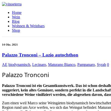
Home
Wein
Blog
Wohnen & Weinbars
Shop
14 Okt. 2021
Palazzo Tronconi – Lazio autochthon
AE
biodynamisch
,
Lecinaro
,
Maturano Bianco
,
Pampanaro
,
Syrah
0
Palazzo Tronconi
Palazzo Tronconi ist ein Gesamtkunstwerk. Das ist schon deshalb 
suggeriert, kein altes Gemäuer, sondern perfekt in die Landschaft
verschiedene Weine vinifiziert werden, die abgesehen davon, dass
Zum einen weil Marco seine Weingärten biodynamisch bewirtschaftet, v
Region rund um Arce werfen, wo sich das Weingut befindet: Maturan