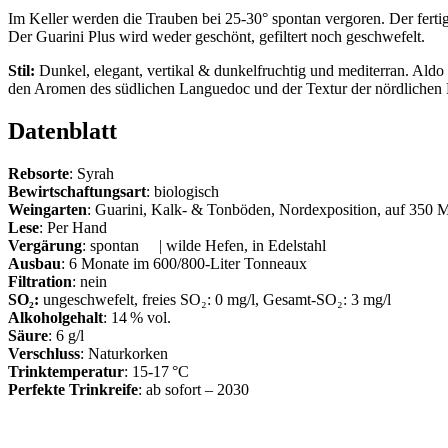
Im Keller werden die Trauben bei 25-30° spontan vergoren. Der fert
Der Guarini Plus wird weder geschönt, gefiltert noch geschwefelt.
Stil:
Dunkel, elegant, vertikal & dunkelfruchtig und mediterran. Aldo V
den Aromen des südlichen Languedoc und der Textur der nördlichen
Datenblatt
Rebsorte
: Syrah
Bewirtschaftungsart
: biologisch
Weingarten
: Guarini, Kalk- & Tonböden, Nordexposition, auf 350 
Lese
: Per Hand
Vergärung
: spontan | wilde Hefen, in Edelstahl
Ausbau
: 6 Monate im 600/800-Liter Tonneaux
Filtration
: nein
SO
₂
:
ungeschwefelt, freies SO₂: 0 mg/l, Gesamt-SO₂: 3 mg/l
Alkoholgehalt
: 14 % vol.
Säure
: 6 g/l
Verschluss
: Naturkorken
Trinktemperatur
: 15-17 °C
Perfekte Trinkreife
: ab sofort – 2030