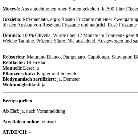
Mocevò
: Aus autochthonen roten Sorten gekeltert. In 500 Liter Fässe
Gizziello
: Rifermentato, ergo: Rosato Frizzante mit einer Zweitgärung
für den Ausbau von Rosé und Frizzante und natürlich Rosé Frizzante eig
Donnicò
: 100% Olivella. Wurde über 12 Monate im Tonneaux gereift. 
Weiche Tannine. Präsente Säure. Nie ausladend. Ausgewogen und saft
Rebsorten:
Maturano Bianco, Pampanaro, Capolongo, Sauvignon Bla
Rebfläche:
18 Hektar
Manuelle Lese:
ja
Pflanzenschutz:
Kupfer und Schwefel
Biodynamisch zertifiziert:
ja, Demeter
Wohnmöglichkeit:
ja
Bezugsquellen
:
Ab Hof
: ja, nach Voranmeldung
Aus Italien online
: vinisud
AT/DE/CH
: –