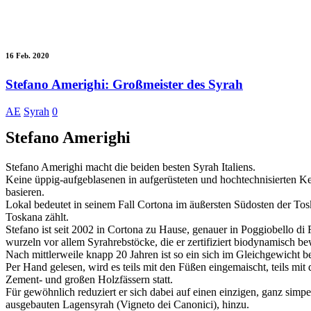
16 Feb. 2020
Stefano Amerighi: Großmeister des Syrah
AE
Syrah
0
Stefano Amerighi
Stefano Amerighi macht die beiden besten Syrah Italiens.
Keine üppig-aufgeblasenen in aufgerüsteten und hochtechnisierten Ke
basieren.
Lokal bedeutet in seinem Fall Cortona im äußersten Südosten der Tos
Toskana zählt.
Stefano ist seit 2002 in Cortona zu Hause, genauer in Poggiobello 
wurzeln vor allem Syrahrebstöcke, die er zertifiziert biodynamisch 
Nach mittlerweile knapp 20 Jahren ist so ein sich im Gleichgewicht be
Per Hand gelesen, wird es teils mit den Füßen eingemaischt, teils m
Zement- und großen Holzfässern statt.
Für gewöhnlich reduziert er sich dabei auf einen einzigen, ganz sim
ausgebauten Lagensyrah (Vigneto dei Canonici), hinzu.