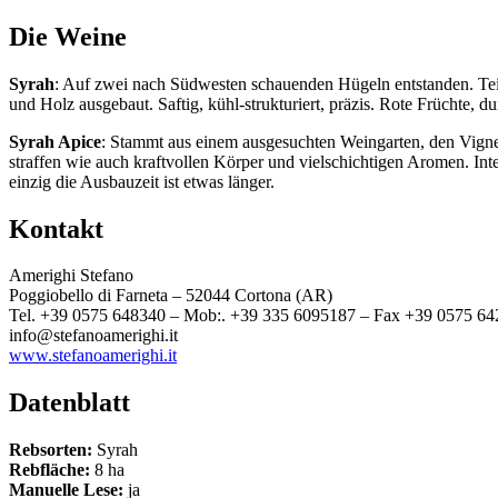
Die Weine
Syrah
: Auf zwei nach Südwesten schauenden Hügeln entstanden. Teil
und Holz ausgebaut. Saftig, kühl-strukturiert, präzis. Rote Früchte,
Syrah Apice
: Stammt aus einem ausgesuchten Weingarten, den Vignet
straffen wie auch kraftvollen Körper und vielschichtigen Aromen. Inte
einzig die Ausbauzeit ist etwas länger.
Kontakt
Amerighi Stefano
Poggiobello di Farneta – 52044 Cortona (AR)
Tel. +39 0575 648340 – Mob:. +39 335 6095187 – Fax +39 0575 6
info@stefanoamerighi.it
www.stefanoamerighi.it
Datenblatt
Rebsorten:
Syrah
Rebfläche:
8 ha
Manuelle Lese:
ja