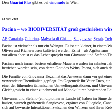
Den
Guarini Plus
gibt es bei
vinonudo
in Wien
02 Nov. 2019
Pacina – wo BIODIVERSITÄT groß geschrieben wir
AE
Canaiolo
,
Colorino
,
Malvasia di Chianti
,
Sangiovese
,
Syrah
,
Treb
Pacina ist vielmehr als nur ein Weingut. Es ist ein kleiner, in e
Oliven und Kichererbsen kultiviert werden. Es ist – als Agriturismo – a
vor allem aber ist es das Lebensprojekt von Giovanna und Stefano Ti
Pacinas noch immer bestens erhaltene Mauern wurden im zehnten Jahr
betrieben worden sein, von deren Gott des Weins, Pacna, sich auch de
Die Familie von Giovanna Tiezzi hat das Anwesen dann vor gut einem
verwendeter Chemikalien gepflegt. Im Gegenteil: Ihr Vater Enzo, ein 
einer der führenden italienischen Umweltorganisationen; und Giovanna
Gleichgewicht in einer zunehmend auf Monokulturen basierenden Lan
Giovanna und Stefano (ein diplomierter Landwirt) haben im Sinne de
basiert, wurzelt größtenteils Sangiovese, ergänzt von Ciliegiolo, C
sich auf bewusste Interaktionen zwischen den Winzern und ihren Rebs