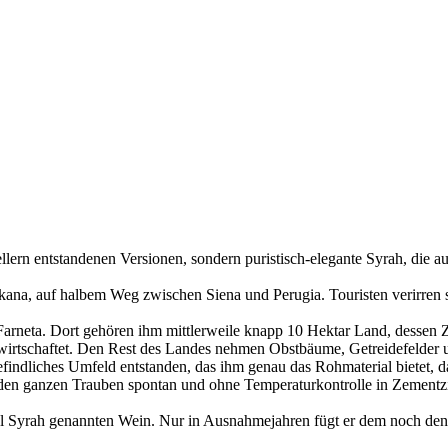
llern entstandenen Versionen, sondern puristisch-elegante Syrah, die 
kana, auf halbem Weg zwischen Siena und Perugia. Touristen verirren s
di Farneta. Dort gehören ihm mittlerweile knapp 10 Hektar Land, des
bewirtschaftet. Den Rest des Landes nehmen Obstbäume, Getreidefelder
findliches Umfeld entstanden, das ihm genau das Rohmaterial bietet, das
it den ganzen Trauben spontan und ohne Temperaturkontrolle in Zementz
pel Syrah genannten Wein. Nur in Ausnahmejahren fügt er dem noch den 