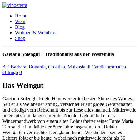
Home
Wein
Blog
Wohnen & Weinbars
Shop
Gaetano Solenghi – Traditionalist aus der Westemilia
AE
Barbera
,
Bonarda
,
Croatina
,
Malvasia di Candia aromatica
,
Ortrugo
0
Das Weingut
Gaetano Solenghi ist ein Handwerker im besten Sinne des Wortes.
Seit er als Weinbauer anfing, verzichtet er auf große Gerätschaften
und erledigt vom Rebschnitt bis zur Lese alles manuell. Mittlerweile
unterstützt ihn dabei sein Sohn Nicolo. Gelernt hat er das
Winzerhandwerk von einem alten Lohnarbeiter seiner Tante Maria
Teresa, die ihm Mitte der 80er Jahre insgesamt drei Hektar
Weingärten vermachte. Den „bäuerlichen Weisheiten“ seines
Lehrers folgt er bis heute, wobei nach mittlerweile mehr als 30