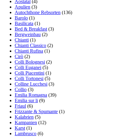
Aostatal
(4)
Apulien
(3)
Autochthone Rebsorten
(136)
Barolo
(1)
Basilicata
(1)
Bed & Breakfast
(3)
Bergweinbau
(2)
Chianti
(1)
Chianti Classico
(2)
Chianti Rufina
(1)
Cirò
(2)
Colli Bolognesi
(2)
Colli Euganei
(5)
Colli Piacentini
(1)
Colli Tortonesi
(5)
Colline Lucchesi
(3)
Collio
(3)
Emilia Romagna
(39)
Emilia sur li
(9)
Friaul
(6)
Frizzante & Spumante
(1)
Kalabrien
(5)
Kampanien
(12)
Karst
(1)
Lambrusco
(6)