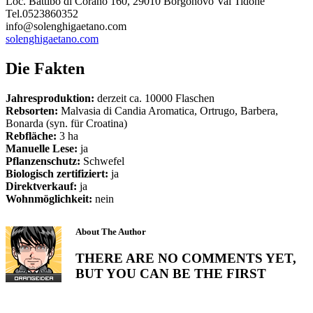
Loc. Battibò di Corano 160, 29010 Borgonovo Val Tidone
Tel.0523860352
info@solenghigaetano.com
solenghigaetano.com
Die Fakten
Jahresproduktion:
derzeit ca. 10000 Flaschen
Rebsorten:
Malvasia di Candia Aromatica, Ortrugo, Barbera,
Bonarda (syn. für Croatina)
Rebfläche:
3 ha
Manuelle Lese:
ja
Pflanzenschutz:
Schwefel
Biologisch zertifiziert:
ja
Direktverkauf:
ja
Wohnmöglichkeit:
nein
About The Author
THERE ARE NO COMMENTS YET,
BUT YOU CAN BE THE FIRST