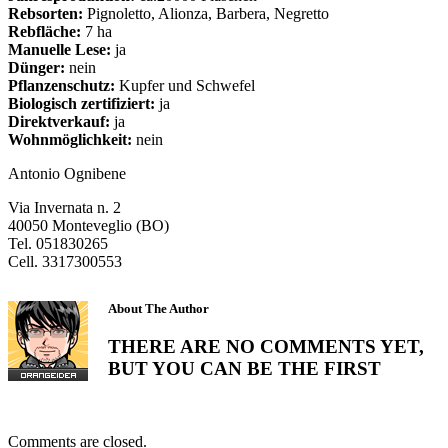
Rebsorten:
Pignoletto, Alionza, Barbera, Negretto
Rebfläche:
7 ha
Manuelle Lese:
ja
Dünger:
nein
Pflanzenschutz:
Kupfer und Schwefel
Biologisch zertifiziert:
ja
Direktverkauf:
ja
Wohnmöglichkeit:
nein
Antonio Ognibene
Via Invernata n. 2
40050 Monteveglio (BO)
Tel. 051830265
Cell. 3317300553
About The Author
THERE ARE NO COMMENTS YET,
BUT YOU CAN BE THE FIRST
Comments are closed.