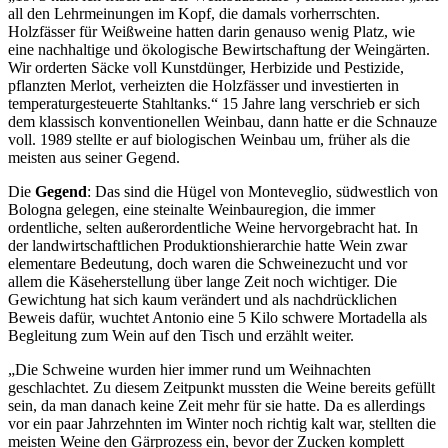
all den Lehrmeinungen im Kopf, die damals vorherrschten.
Holzfässer für Weißweine hatten darin genauso wenig Platz, wie
eine nachhaltige und ökologische Bewirtschaftung der Weingärten.
Wir orderten Säcke voll Kunstdünger, Herbizide und Pestizide,
pflanzten Merlot, verheizten die Holzfässer und investierten in
temperaturgesteuerte Stahltanks.“ 15 Jahre lang verschrieb er sich
dem klassisch konventionellen Weinbau, dann hatte er die Schnauze
voll. 1989 stellte er auf biologischen Weinbau um, früher als die
meisten aus seiner Gegend.
Die
Gegend
: Das sind die Hügel von Monteveglio, südwestlich von
Bologna gelegen, eine steinalte Weinbauregion, die immer
ordentliche, selten außerordentliche Weine hervorgebracht hat. In
der landwirtschaftlichen Produktionshierarchie hatte Wein zwar
elementare Bedeutung, doch waren die Schweinezucht und vor
allem die Käseherstellung über lange Zeit noch wichtiger. Die
Gewichtung hat sich kaum verändert und als nachdrücklichen
Beweis dafür, wuchtet Antonio eine 5 Kilo schwere Mortadella als
Begleitung zum Wein auf den Tisch und erzählt weiter.
„Die Schweine wurden hier immer rund um Weihnachten
geschlachtet. Zu diesem Zeitpunkt mussten die Weine bereits gefüllt
sein, da man danach keine Zeit mehr für sie hatte. Da es allerdings
vor ein paar Jahrzehnten im Winter noch richtig kalt war, stellten die
meisten Weine den Gärprozess ein, bevor der Zucken komplett