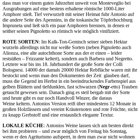
dass man vor einem guten Jahrzehnt unweit von Monteveglio bei
Ausgrabungen auf eine bestens erhaltene römische 1000-Liter
Amphore stieß. Tief verwurzelt mit seiner Heimat fuhr Antonio auf
die andere Seite des Apennins, in die toskanische Töpferhochburg
Impruneta und ließ sich ein paar Amphoren brennen, in denen er
seither seinen Pignoletto so römisch wie möglich vinifiziert.
ROTE SORTEN
: Im Kalk-Ton-Gemisch seiner sieben Hektar
wurzeln allerdings nicht nur weiße Sorten (neben Pignoletto auch
Alionza, eine alte autochthone Sorte aus der er einen – leider
restsüßen – Frizzante keltert), sondern auch Barbera und Negretto.
Letztere war bis ins 18. Jahrhundert die große Sorte der Colli
Bolognesi. 14000 der damals 20000 Hektar Rebfläche waren mit ihr
bestockt und wenn man den Dokumenten der Zeit glauben darf,
muss die Gegend im Herbst in ein beeindruckendes Farbenspiel aus
gelben Blättern und tiefdunklen, fast schwarzen (
Negr
-etto) Trauben
getaucht gewesen sein. Danach ging es steil bergab mit der Sorte
und heute gibt es nur noch Handvoll Winzer, die daraus
Weine keltern. Antonios Version reift über mindestens 12 Monate in
großen Holzfässern und vereint Kräuternoten und rote Früchte, nicht
zu knapp Gerbstoff und eine erstaunlich elegante Textur.
LOKALE KÜCHE
: Antonios Weine lassen sich am besten direkt
bei ihm probieren – und zwar möglich von Freitag bis Sonntag,
wenn er den Agriturismo aufsperrt, in dem man zwar nicht wohnen