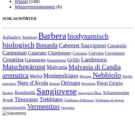
Winzer
(148)
Winzervereinigungen
(6)
SCHLAGWÖRTER
Barbera
biodynamisch
Aglianico
Amphore
biologisch
Bonarda
Cabernet Sauvignon
Canaiolo
Cannonau
Catarratto
Chardonnay
Corvina
Corvinone
Colorino
Croatina
Lambrusco
Grillo
Garganega
Grasparossa
Maischegärung
Malvasia di Candia
Malvasia
Nebbiolo
aromatica
Montepulciano
Merlot
Moscato
Nerello
Ortrugo
Nero d'Avola
Pinot Grigio
mascalese
Nosiola
Pignoletto
Sangiovese
Rondinella
Schaumweine
Riesling
Sauvignon Blanc
Timorasso
Trebbiano
Syrah
Trebbiano d'Abruzzo
Trebbiano di spagna
Vermentino
ungeschwefelt
Vespolina