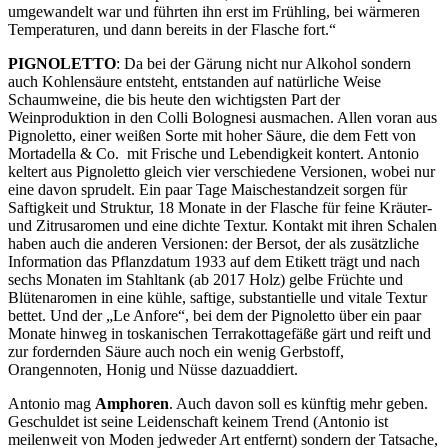
umgewandelt war und führten ihn erst im Frühling, bei wärmeren
Temperaturen, und dann bereits in der Flasche fort.“
PIGNOLETTO
: Da bei der Gärung nicht nur Alkohol sondern
auch Kohlensäure entsteht, entstanden auf natürliche Weise
Schaumweine, die bis heute den wichtigsten Part der
Weinproduktion in den Colli Bolognesi ausmachen. Allen voran aus
Pignoletto, einer weißen Sorte mit hoher Säure, die dem Fett von
Mortadella & Co. mit Frische und Lebendigkeit kontert. Antonio
keltert aus Pignoletto gleich vier verschiedene Versionen, wobei nur
eine davon sprudelt. Ein paar Tage Maischestandzeit sorgen für
Saftigkeit und Struktur, 18 Monate in der Flasche für feine Kräuter-
und Zitrusaromen und eine dichte Textur. Kontakt mit ihren Schalen
haben auch die anderen Versionen: der Bersot, der als zusätzliche
Information das Pflanzdatum 1933 auf dem Etikett trägt und nach
sechs Monaten im Stahltank (ab 2017 Holz) gelbe Früchte und
Blütenaromen in eine kühle, saftige, substantielle und vitale Textur
bettet. Und der „Le Anfore“, bei dem der Pignoletto über ein paar
Monate hinweg in toskanischen Terrakottagefäße gärt und reift und
zur fordernden Säure auch noch ein wenig Gerbstoff,
Orangennoten, Honig und Nüsse dazuaddiert.
Antonio mag
Amphoren
. Auch davon soll es künftig mehr geben.
Geschuldet ist seine Leidenschaft keinem Trend (Antonio ist
meilenweit von Moden jedweder Art entfernt) sondern der Tatsache,