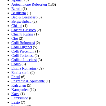
Apulien
(3)
Autochthone Rebsorten
(136)
Barolo
(1)
Basilicata
(1)
Bed & Breakfast
(3)
Bergweinbau
(2)
Chianti
(1)
Chianti Classico
(2)
Chianti Rufina
(1)
Cirò
(2)
Colli Bolognesi
(2)
Colli Euganei
(5)
Colli Piacentini
(1)
Colli Tortonesi
(5)
Colline Lucchesi
(3)
Collio
(3)
Emilia Romagna
(39)
Emilia sur li
(9)
Friaul
(6)
Frizzante & Spumante
(1)
Kalabrien
(5)
Kampanien
(12)
Karst
(1)
Lambrusco
(6)
Lazio
(7)