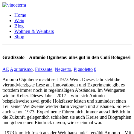
Home
Wein
Blog
Wohnen & Weinbars
Shop
Gradizzolo – Antonio Ognibene: alles gut in den Colli Bolognesi
AE
Agriturismo
,
Frizzante
,
Negretto
,
Pignoletto
0
Antonio Ognibene macht seit 1973 Wein. Dieses Jahr steht die
vierundvierzigste Lese an, Innovationen und Experimente gibt es
trotzdem immer noch in regelmäßigen Abständen. Im Weingarten
wie im Keller. Dieses Jahr – 2017 – wird sich Antonio
beispielsweise zwei große Holzfässer leisten und zumindest einen
Teil seiner Weißweine wieder darin vergären und ausbauen. So wie
auch schon 1973. Experimente führen nicht immer ausschließlich in
die Zukunft, gelegentlich schließen sie auch Kreise und Biographien
und geben einen Eindruck davon, wie es einmal war.
„1973 kam ich frisch aus der Weinbauschule“, erzählt Antonio. „Mit