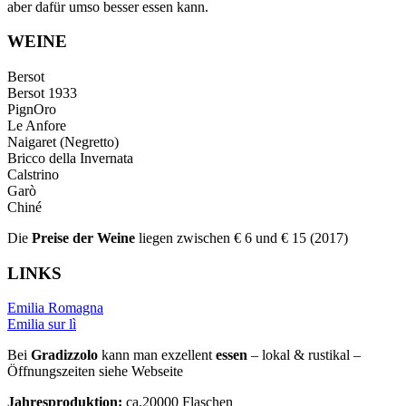
aber dafür umso besser essen kann.
WEINE
Bersot
Bersot 1933
PignOro
Le Anfore
Naigaret (Negretto)
Bricco della Invernata
Calstrino
Garò
Chiné
Die
Preise der Weine
liegen zwischen € 6 und € 15 (2017)
LINKS
Emilia Romagna
Emilia sur lì
Bei
Gradizzolo
kann man exzellent
essen
– lokal & rustikal –
Öffnungszeiten siehe Webseite
Jahresproduktion:
ca.20000 Flaschen