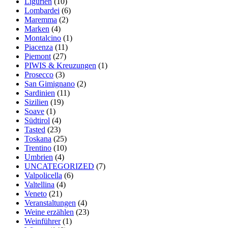
Ligurien
(10)
Lombardei
(6)
Maremma
(2)
Marken
(4)
Montalcino
(1)
Piacenza
(11)
Piemont
(27)
PIWIS & Kreuzungen
(1)
Prosecco
(3)
San Gimignano
(2)
Sardinien
(11)
Sizilien
(19)
Soave
(1)
Südtirol
(4)
Tasted
(23)
Toskana
(25)
Trentino
(10)
Umbrien
(4)
UNCATEGORIZED
(7)
Valpolicella
(6)
Valtellina
(4)
Veneto
(21)
Veranstaltungen
(4)
Weine erzählen
(23)
Weinführer
(1)