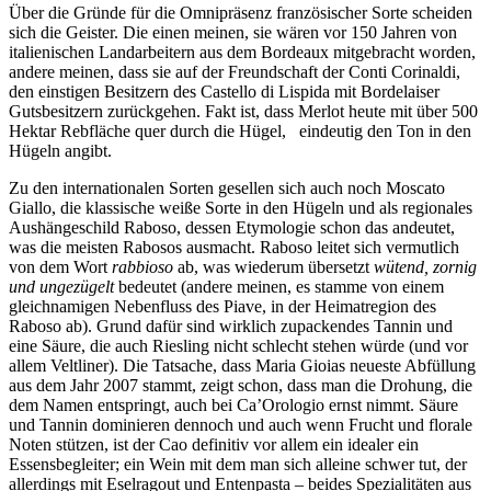
Über die Gründe für die Omnipräsenz französischer Sorte scheiden
sich die Geister. Die einen meinen, sie wären vor 150 Jahren von
italienischen Landarbeitern aus dem Bordeaux mitgebracht worden,
andere meinen, dass sie auf der Freundschaft der Conti Corinaldi,
den einstigen Besitzern des Castello di Lispida mit Bordelaiser
Gutsbesitzern zurückgehen. Fakt ist, dass Merlot heute mit über 500
Hektar Rebfläche quer durch die Hügel, eindeutig den Ton in den
Hügeln angibt.
Zu den internationalen Sorten gesellen sich auch noch Moscato
Giallo, die klassische weiße Sorte in den Hügeln und als regionales
Aushängeschild Raboso, dessen Etymologie schon das andeutet,
was die meisten Rabosos ausmacht. Raboso leitet sich vermutlich
von dem Wort
rabbioso
ab, was wiederum übersetzt
wütend, zornig
und ungezügelt
bedeutet (andere meinen, es stamme von einem
gleichnamigen Nebenfluss des Piave, in der Heimatregion des
Raboso ab). Grund dafür sind wirklich zupackendes Tannin und
eine Säure, die auch Riesling nicht schlecht stehen würde (und vor
allem Veltliner). Die Tatsache, dass Maria Gioias neueste Abfüllung
aus dem Jahr 2007 stammt, zeigt schon, dass man die Drohung, die
dem Namen entspringt, auch bei Ca’Orologio ernst nimmt. Säure
und Tannin dominieren dennoch und auch wenn Frucht und florale
Noten stützen, ist der Cao definitiv vor allem ein idealer ein
Essensbegleiter; ein Wein mit dem man sich alleine schwer tut, der
allerdings mit Eselragout und Entenpasta – beides Spezialitäten aus