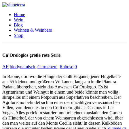
Home
Wein
Blog
Wohnen & Weinbars
Shop
Ca’Orologios große rote Serie
AE
biodynamisch
,
Carmenere
,
Raboso
0
In Baone, dort wo die Hänge der Colli Euganei, jener Hügelkette
aus 55 kleinen und größeren Vulkanen, langsam in die Pianura
Padana übergehen, steht das Anwesen Ca’Orologio. Es ist
Agriturismo und Weingut in einem und beide könnte man völlig
skrupellos mit einem Potpourri aus Superlativen beschreiben. Der
Agriturismo befindet sich in einer der unzähligen venezianischen
Villen, von denen es in den Colli mehr gibt als Casinos in Las
Vegas. Alles perfekt restauriert und mit einem ausladenden Garten
als Hinterhof, der von einem Weingarten abgeschlossen wird, über
den man weiter auf den Monte Cecilia sieht. In dessen Kalkböden
wurzeln die mitunter besten Weine der Hügel (siehe auch
Vignale di