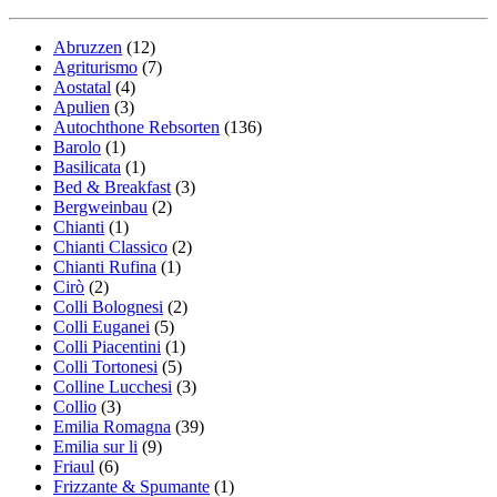
Abruzzen
(12)
Agriturismo
(7)
Aostatal
(4)
Apulien
(3)
Autochthone Rebsorten
(136)
Barolo
(1)
Basilicata
(1)
Bed & Breakfast
(3)
Bergweinbau
(2)
Chianti
(1)
Chianti Classico
(2)
Chianti Rufina
(1)
Cirò
(2)
Colli Bolognesi
(2)
Colli Euganei
(5)
Colli Piacentini
(1)
Colli Tortonesi
(5)
Colline Lucchesi
(3)
Collio
(3)
Emilia Romagna
(39)
Emilia sur li
(9)
Friaul
(6)
Frizzante & Spumante
(1)