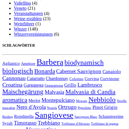
Valtellina
(4)
Veneto
(21)
Veranstaltungen
(4)
Weine erzählen
(23)
Weinführer
(1)
Winzer
(148)
Winzervereinigungen
(6)
SCHLAGWÖRTER
Barbera
biodynamisch
Aglianico
Amphore
biologisch
Bonarda
Cabernet Sauvignon
Canaiolo
Cannonau
Catarratto
Chardonnay
Corvina
Corvinone
Colorino
Croatina
Lambrusco
Grillo
Garganega
Grasparossa
Maischegärung
Malvasia di Candia
Malvasia
Nebbiolo
aromatica
Montepulciano
Merlot
Moscato
Nerello
Ortrugo
Nero d'Avola
Pinot Grigio
mascalese
Nosiola
Pignoletto
Sangiovese
Rondinella
Schaumweine
Riesling
Sauvignon Blanc
Timorasso
Trebbiano
Syrah
Trebbiano d'Abruzzo
Trebbiano di spagna