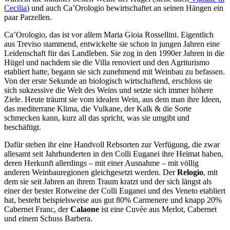
Cecilia
) und auch Ca’Orologio bewirtschaftet an seinen Hängen ein
paar Parzellen.
Ca’Orologio, das ist vor allem Maria Gioia Rossellini. Eigentlich
aus Treviso stammend, entwickelte sie schon in jungen Jahren eine
Leidenschaft für das Landleben. Sie zog in den 1990er Jahren in die
Hügel und nachdem sie die Villa renoviert und den Agriturismo
etabliert hatte, begann sie sich zunehmend mit Weinbau zu befassen.
Von der erste Sekunde an biologisch wirtschaftend, erschloss sie
sich sukzessive die Welt des Weins und setzte sich immer höhere
Ziele. Heute träumt sie vom idealen Wein, aus dem man ihre Ideen,
das mediterrane Klima, die Vulkane, der Kalk & die Sorte
schmecken kann, kurz all das spricht, was sie umgibt und
beschäftigt.
Dafür stehen ihr eine Handvoll Rebsorten zur Verfügung, die zwar
allesamt seit Jahrhunderten in den Colli Euganei ihre Heimat haben,
deren Herkunft allerdings – mit einer Ausnahme – mit völlig
anderen Weinbauregionen gleichgesetzt werden. Der
Relogio
, mit
dem sie seit Jahren an ihrem Traum kratzt und der sich längst als
einer der bester Rotweine der Colli Euganei und des Veneto etabliert
hat, besteht beispielsweise aus gut 80% Carmenere und knapp 20%
Cabernet Franc, der
Calaone
ist eine Cuvèe aus Merlot, Cabernet
und einem Schuss Barbera.