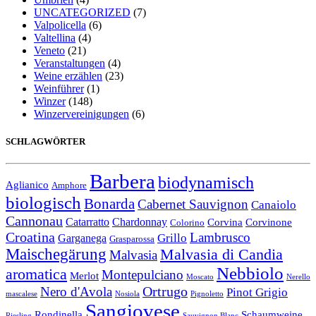
UNCATEGORIZED
(7)
Valpolicella
(6)
Valtellina
(4)
Veneto
(21)
Veranstaltungen
(4)
Weine erzählen
(23)
Weinführer
(1)
Winzer
(148)
Winzervereinigungen
(6)
SCHLAGWÖRTER
Barbera
biodynamisch
Aglianico
Amphore
biologisch
Bonarda
Cabernet Sauvignon
Canaiolo
Cannonau
Catarratto
Chardonnay
Corvina
Corvinone
Colorino
Croatina
Lambrusco
Grillo
Garganega
Grasparossa
Maischegärung
Malvasia di Candia
Malvasia
Nebbiolo
aromatica
Montepulciano
Merlot
Moscato
Nerello
Ortrugo
Nero d'Avola
Pinot Grigio
mascalese
Nosiola
Pignoletto
Sangiovese
Rondinella
Schaumweine
Riesling
Sauvignon Blanc