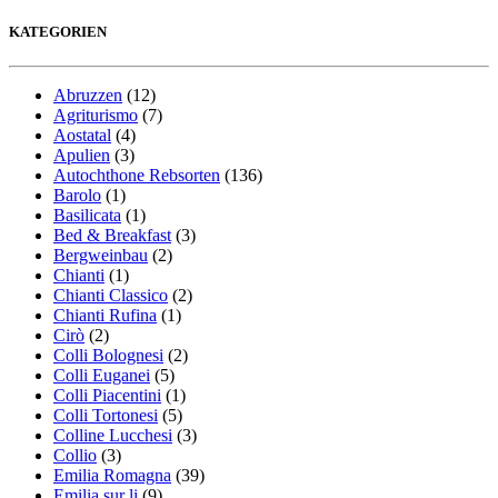
KATEGORIEN
Abruzzen
(12)
Agriturismo
(7)
Aostatal
(4)
Apulien
(3)
Autochthone Rebsorten
(136)
Barolo
(1)
Basilicata
(1)
Bed & Breakfast
(3)
Bergweinbau
(2)
Chianti
(1)
Chianti Classico
(2)
Chianti Rufina
(1)
Cirò
(2)
Colli Bolognesi
(2)
Colli Euganei
(5)
Colli Piacentini
(1)
Colli Tortonesi
(5)
Colline Lucchesi
(3)
Collio
(3)
Emilia Romagna
(39)
Emilia sur li
(9)