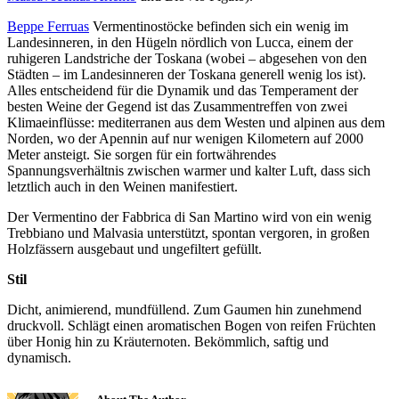
Beppe Ferruas
Vermentinostöcke befinden sich ein wenig im
Landesinneren, in den Hügeln nördlich von Lucca, einem der
ruhigeren Landstriche der Toskana (wobei – abgesehen von den
Städten – im Landesinneren der Toskana generell wenig los ist).
Alles entscheidend für die Dynamik und das Temperament der
besten Weine der Gegend ist das Zusammentreffen von zwei
Klimaeinflüsse: mediterranen aus dem Westen und alpinen aus dem
Norden, wo der Apennin auf nur wenigen Kilometern auf 2000
Meter ansteigt. Sie sorgen für ein fortwährendes
Spannungsverhältnis zwischen warmer und kalter Luft, dass sich
letztlich auch in den Weinen manifestiert.
Der Vermentino der Fabbrica di San Martino wird von ein wenig
Trebbiano und Malvasia unterstützt, spontan vergoren, in großen
Holzfässern ausgebaut und ungefiltert gefüllt.
Stil
Dicht, animierend, mundfüllend. Zum Gaumen hin zunehmend
druckvoll. Schlägt einen aromatischen Bogen von reifen Früchten
über Honig hin zu Kräuternoten. Bekömmlich, saftig und
dynamisch.