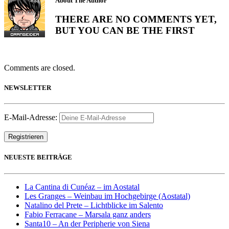
About The Author
THERE ARE NO COMMENTS YET,
BUT YOU CAN BE THE FIRST
Comments are closed.
NEWSLETTER
E-Mail-Adresse:
NEUESTE BEITRÄGE
La Cantina di Cunéaz – im Aostatal
Les Granges – Weinbau im Hochgebirge (Aostatal)
Natalino del Prete – Lichtblicke im Salento
Fabio Ferracane – Marsala ganz anders
Santa10 – An der Peripherie von Siena