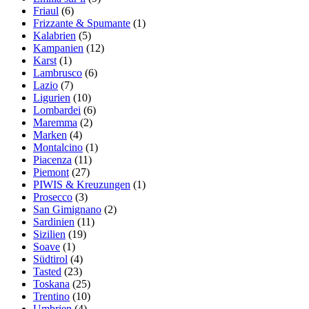
Friaul
(6)
Frizzante & Spumante
(1)
Kalabrien
(5)
Kampanien
(12)
Karst
(1)
Lambrusco
(6)
Lazio
(7)
Ligurien
(10)
Lombardei
(6)
Maremma
(2)
Marken
(4)
Montalcino
(1)
Piacenza
(11)
Piemont
(27)
PIWIS & Kreuzungen
(1)
Prosecco
(3)
San Gimignano
(2)
Sardinien
(11)
Sizilien
(19)
Soave
(1)
Südtirol
(4)
Tasted
(23)
Toskana
(25)
Trentino
(10)
Umbrien
(4)