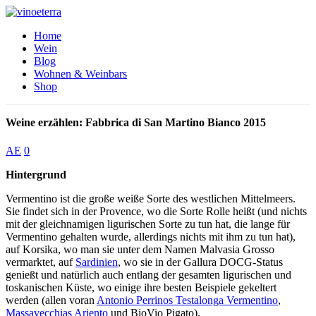
Home
Wein
Blog
Wohnen & Weinbars
Shop
Weine erzählen: Fabbrica di San Martino Bianco 2015
AE
0
Hintergrund
Vermentino ist die große weiße Sorte des westlichen Mittelmeers.
Sie findet sich in der Provence, wo die Sorte Rolle heißt (und nichts
mit der gleichnamigen ligurischen Sorte zu tun hat, die lange für
Vermentino gehalten wurde, allerdings nichts mit ihm zu tun hat),
auf Korsika, wo man sie unter dem Namen Malvasia Grosso
vermarktet, auf
Sardinien
, wo sie in der Gallura DOCG-Status
genießt und natürlich auch entlang der gesamten ligurischen und
toskanischen Küste, wo einige ihre besten Beispiele gekeltert
werden (allen voran
Antonio Perrinos Testalonga Vermentino
,
Massavecchias Ariento
und BioVio Pigato).